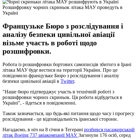
Розшифровку чорних скриньок літака МАУ проведуть в
Україні
Французьке Бюро з розслідування і
аналізу безпеки цивільної авіації
візьме участь в роботі щодо
розшифровки.
Робота із розшифровки бортових самописців збитого в Ірані
літака МАУ буде вестися на території України. Про це
повідомило французьке Бюро з розслідування і аналізу
безпеки цивільної авіації в
Twitter
.
"Наше бюро підтверджує участь в технічній роботі з
розшифровки чорних скриньок. Ця робота відбудеться в
Україні", - йдеться в повідомленні.
Також зазначається, що будь-які питання щодо часу і прогресу
розслідування - це відповідальність іранської сторони.
Нагадаємо, в ніч на 8 січня в Тегерані
розбився пасажирський
літак Boeing 737 авіакомпанії МАУ.
Загинули 176 осіб, серед