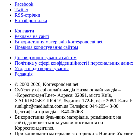
Facebook
Twitter
RSS-стрічки
E-mail розсилка
Контакти
Реклама на сайті
Використання матеріалів korrespondent.net
Правила користування сайтом
Договір користування сайтом
Політика у сфері конфіденційності і персональних даних
Угода щодо користування
Редакція
© 2000-2026, Korrespondent.net
Суб'єкт у сфері онлайн-медіа Назва онлайн-медіа –
«КореспонденТ.net» Адреса: 02091, місто Київ,
ХАРКІВСЬКЕ ШОСЕ, будинок 172-Б, офіс 208/1 E-mail:
sunlight@mediadim.com.ua
Телефон: 044-205-43-00
Ідентифікатор медіа – R40-06068
Використання будь-яких матеріалів, розміщених на
сайті, дозволяється за умови посилання на
Корреспондент.net.
При копіюванні матеріалів зі сторінки « Новини України