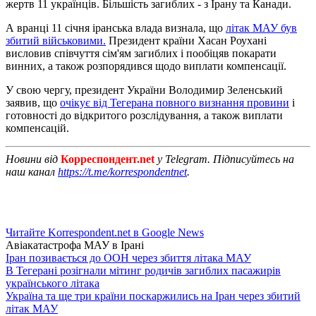
жертв 11 українців. Більшість загиблих - з Ірану та Канади.
А вранці 11 січня іранська влада визнала, що
літак МАУ був
збитий військовими.
Президент країни Хасан Роухані
висловив співчуття сім'ям загиблих і пообіцяв покарати
винних, а також розпорядився щодо виплати компенсації.
У свою чергу, президент України Володимир Зеленський
заявив, що
очікує від Тегерана повного визнання провини
і
готовності до відкритого розслідування, а також виплати
компенсацій.
Новини від
Корреспондент.net
у Telegram. Підписуйтесь на
наш канал
https://t.me/korrespondentnet
.
Читайте Korrespondent.net в Google News
Авіакатастрофа МАУ в Ірані
Іран позивається до ООН через збиття літака МАУ
В Тегерані розігнали мітинг родичів загиблих пасажирів
українського літака
Україна та ще три країни поскаржились на Іран через збитий
літак МАУ