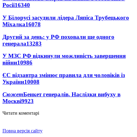
Росії
16340
У Білорусі засудили лідера Ляпіса Трубецького
Міхалка
16078
Другий за день: у РФ поховали ще одного
генерала
13283
У МЗС РФ відкинули можливість завершення
війни
10986
ЄС відзавтра змінює правила для чоловіків із
України
10008
Сюжет
Бенкет генералів. Наслідки вибуху в
Москві
9923
Читати коментарі
Повна версія сайту