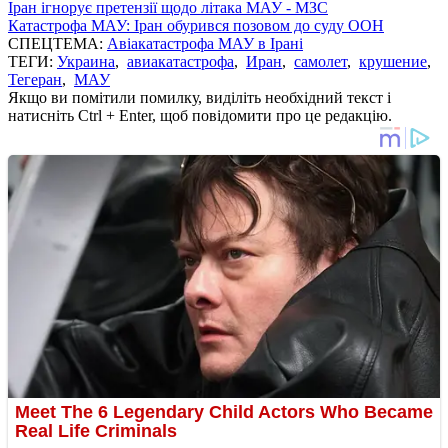
Іран ігнорує претензії щодо літака МАУ - МЗС
Катастрофа МАУ: Іран обурився позовом до суду ООН
СПЕЦТЕМА:
Авіакатастрофа МАУ в Ірані
ТЕГИ:
Украина
,
авиакатастрофа
,
Иран
,
самолет
,
крушение
,
Тегеран
,
МАУ
Якщо ви помітили помилку, виділіть необхідний текст і
натисніть Ctrl + Enter, щоб повідомити про це редакцію.