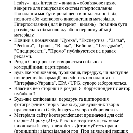
і світу» , для інтернет - видань - обов'язкове пряме
відкрите для пошукових систем гіперпосилання .
Посилання має бути розміщена в незалежності від
повного або часткового використання матеріалів.
Гіперпосилання ( для інтернет - видань) - повинна бути
розміщена в підзаголовку або в першому абзаці
матеріалу.
Новини з позначками "Думка", "Експертиза", "Заява",
"Регіони", "Гроші", "Влада", "Вибори", "Тест-драйв",
"Спецпроекти", "Промо" публікуються на правах
реклами.
Розділ Спецпроекти створюється спільно з
комерційними партнерами.
Будь яке копіювання, публікація, передрук, чи наступне
поширення інформації, що містить посилання на
"Інтерфакс-Україна", EPA / UPG, суворо забороняється.
Власник веб-сторінки в розділі Я-Корреспондент є автор
публікації.
Будь-яке копіювання, передрук та відтворення
фотографічних творів та/або аудіовізуальних творів
правовласника Getty Images - суворо забороняється.
Матеріали сайту korrespondent.net призначені для осіб
старше 21 року (21+). Участь в азартних іграх може
викликати ігрову залежність. Дотримуйтесь правил
(принципів) відповідальної гри. При виявленні перших