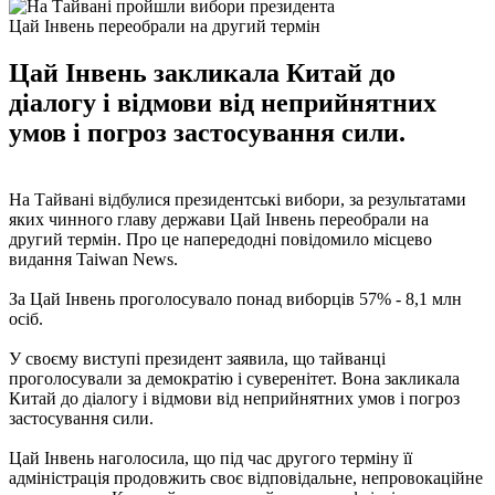
Цай Інвень переобрали на другий термін
Цай Інвень закликала Китай до
діалогу і відмови від неприйнятних
умов і погроз застосування сили.
На Тайвані відбулися президентські вибори, за результатами
яких чинного главу держави Цай Інвень переобрали на
другий термін. Про це напередодні повідомило місцево
видання Taiwan News.
За Цай Інвень проголосувало понад виборців 57% - 8,1 млн
осіб.
У своєму виступі президент заявила, що тайванці
проголосували за демократію і суверенітет. Вона закликала
Китай до діалогу і відмови від неприйнятних умов і погроз
застосування сили.
Цай Інвень наголосила, що під час другого терміну її
адміністрація продовжить своє відповідальне, непровокаційне