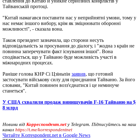
ставлення до Китаю й уникне серйозних конфліктів у
Тайванській протоці.
"Китай намагався поставити нас у неприйнятні умови, тому у
нас немає іншого вибору, крім як зміцнювати оборонні
можливості", - сказала вона.
Також президент зазначила, що сторони несуть
відповідальність за просування до діалогу, і "жодна з країн не
повинна заперечувати факт існування іншої". Вона
сподівається, що у Тайваню буде можливість участі в
міжнародних процесах.
Раніше голова КНР Сі Цзіньпін
заявив
, що готовий
застосувати військову силу для приєднання Тайваню. За його
словами, "Китай повинен возз'єднатися і це неминуче
станеться".
У США схвалили продаж винищувачів F-16 Тайваню на $
8 млрд
Новини від
Корреспондент.net
у Telegram. Підписуйтесь на наш
канал
https://t.me/korrespondentnet
Читайте Korrespondent.net в Google News