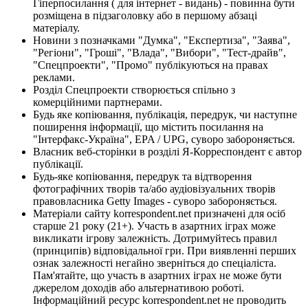
Гіперпосилання ( для інтернет - видань) - повинна бути
розміщена в підзаголовку або в першому абзаці
матеріалу.
Новини з позначками "Думка", "Експертиза", "Заява",
"Регіони", "Гроші", "Влада", "Вибори", "Тест-драйв",
"Спецпроекти", "Промо" публікуються на правах
реклами.
Розділ Спецпроекти створюється спільно з
комерційними партнерами.
Будь яке копіювання, публікація, передрук, чи наступне
поширення інформації, що містить посилання на
"Інтерфакс-Україна", EPA / UPG, суворо забороняється.
Власник веб-сторінки в розділі Я-Корреспондент є автор
публікації.
Будь-яке копіювання, передрук та відтворення
фотографічних творів та/або аудіовізуальних творів
правовласника Getty Images - суворо забороняється.
Матеріали сайту korrespondent.net призначені для осіб
старше 21 року (21+). Участь в азартних іграх може
викликати ігрову залежність. Дотримуйтесь правил
(принципів) відповідальної гри. При виявленні перших
ознак залежності негайно зверніться до спеціаліста.
Пам'ятайте, що участь в азартних іграх не може бути
джерелом доходів або альтернативою роботі.
Інформаційний ресурс korrespondent.net не проводить