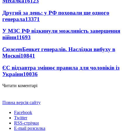
Міхалка
16123
Другий за день: у РФ поховали ще одного
генерала
13371
У МЗС РФ відкинули можливість завершення
війни
11693
Сюжет
Бенкет генералів. Наслідки вибуху в
Москві
10841
ЄС відзавтра змінює правила для чоловіків із
України
10036
Читати коментарі
Повна версія сайту
Facebook
Twitter
RSS-стрічки
E-mail розсилка