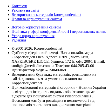
Контакти
Реклама на сайті
Використання матеріалів korrespondent.net
Правила користування сайтом
Договір користування сайтом
Політика у сфері конфіденційності і персональних даних
Угода щодо користування
Редакція
© 2000-2026, Korrespondent.net
Суб'єкт у сфері онлайн-медіа Назва онлайн-медіа –
«КореспонденТ.net» Адреса: 02091, місто Київ,
ХАРКІВСЬКЕ ШОСЕ, будинок 172-Б, офіс 208/1 E-mail:
sunlight@mediadim.com.ua
Телефон: 044-205-43-00
Ідентифікатор медіа – R40-06068
Використання будь-яких матеріалів, розміщених на
сайті, дозволяється за умови посилання на
Корреспондент.net.
При копіюванні матеріалів зі сторінки « Новини України
і світу» , для інтернет - видань - обов'язкове пряме
відкрите для пошукових систем гіперпосилання .
Посилання має бути розміщена в незалежності від
повного або часткового використання матеріалів.