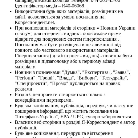
sunlight@mediadim.com.ua
Телефон: 044-205-43-00
Ідентифікатор медіа – R40-06068
Використання будь-яких матеріалів, розміщених на
сайті, дозволяється за умови посилання на
Корреспондент.net.
При копіюванні матеріалів зі сторінки « Новини України
і світу» , для інтернет - видань - обов'язкове пряме
відкрите для пошукових систем гіперпосилання .
Посилання має бути розміщена в незалежності від
повного або часткового використання матеріалів.
Гіперпосилання ( для інтернет - видань) - повинна бути
розміщена в підзаголовку або в першому абзаці
матеріалу.
Новини з позначками "Думка", "Експертиза", "Заява",
"Регіони", "Гроші", "Влада", "Вибори", "Тест-драйв",
"Спецпроекти", "Промо" публікуються на правах
реклами.
Розділ Спецпроекти створюється спільно з
комерційними партнерами.
Будь яке копіювання, публікація, передрук, чи наступне
поширення інформації, що містить посилання на
"Інтерфакс-Україна", EPA / UPG, суворо забороняється.
Власник веб-сторінки в розділі Я-Корреспондент є автор
публікації.
Будь-яке копіювання, передрук та відтворення