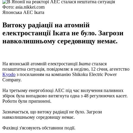
Фото: asia.nikkei.com
Японська АЕС Іката
Витоку радіації на атомній
електростанції Іката не було. Загрози
навколишньому середовищу немає.
На японській атомній електростанції
Іката
сталася
позаштатна ситуація, повідомляє в неділю, 12 січня, агентство
Kyodo
з посиланням на компанію Shikoku Electric Power
Company.
На третьому енергоблоці АЕС під час вилучення паливних
збірок була випадково витягнута одна з 48 регулюючих касет.
Роботи були припинені.
Зазначається, що витоку радіації не було. Загрози
навколишньому середовищу немає.
Фахівці з'ясовують обставини події.