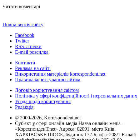
Читати коментарі
Повна версія сайту
Facebook
Twitter
RSS-стрічки
E-mail розсилка
Контакти
Реклама на сайті
Використання матеріалів korrespondent.net
Правила користування сайтом
Договір користування сайтом
Політика у сфері конфіденційності і персональних даних
Угода щодо користування
Редакція
© 2000-2026, Korrespondent.net
Суб'єкт у сфері онлайн-медіа Назва онлайн-медіа –
«КореспонденТ.net» Адреса: 02091, місто Київ,
ХАРКІВСЬКЕ ШОСЕ, будинок 172-Б, офіс 208/1 E-mail: