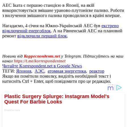
АЕС Іката є першою станцією в Японії, на якій
використовується змішане ураново-плутонієве паливо. Роботи
з вилучення змішаного палива проводилися в країні вперше.
Нагадаємо, 4 січня на Южно-Українській АЕС був
екстрено
відключений енергоблок
. А на Рівненській АЕС на плановий
ремонт
відключили перший блок
.
Новини від
Корреспондент.net
у Telegram. Підписуйтесь на наш
канал
https://t.me/korrespondentnet
Читайте Korrespondent.net в Google News
ТЕГИ:
Япония
,
АЭС
,
атомная энергетика
,
реактор
Якщо ви помітили помилку, виділіть необхідний текст і
натисніть Ctrl + Enter, щоб повідомити про це редакцію.