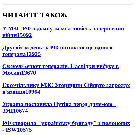
ЧИТАЙТЕ ТАКОЖ
У МЗС РФ відкинули можливість завершення
війни
15092
Другий за день: у РФ поховали ще одного
генерала
13935
Сюжет
Бенкет генералів. Наслідки вибуху в
Москві
13670
Ексочільнику МЗС Угорщини Сійярто загрожує
в'язниця
10964
Україна поставила Путіна перед дилемою -
ЗМІ
10674
РФ створила "українську бригаду" з полонених
- ISW
10575