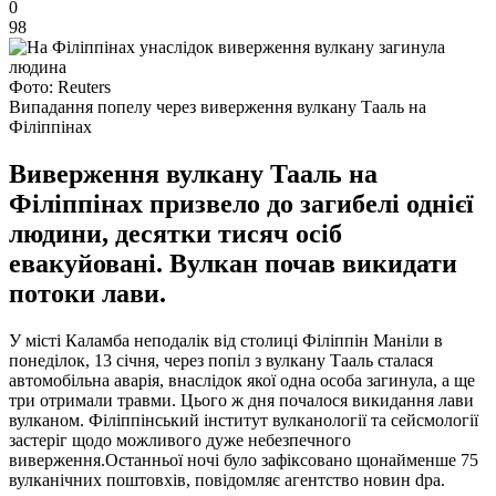
0
98
Фото: Reuters
Випадання попелу через виверження вулкану Тааль на
Філіппінах
Виверження вулкану Тааль на
Філіппінах призвело до загибелі однієї
людини, десятки тисяч осіб
евакуйовані. Вулкан почав викидати
потоки лави.
У місті Каламба неподалік від столиці Філіппін Маніли в
понеділок, 13 січня, через попіл з вулкану Тааль сталася
автомобільна аварія, внаслідок якої одна особа загинула, а ще
три отримали травми. Цього ж дня почалося викидання лави
вулканом. Філіппінський інститут вулканології та сейсмології
застеріг щодо можливого дуже небезпечного
виверження.Останньої ночі було зафіксовано щонайменше 75
вулканічних поштовхів, повідомляє агентство новин dpa.