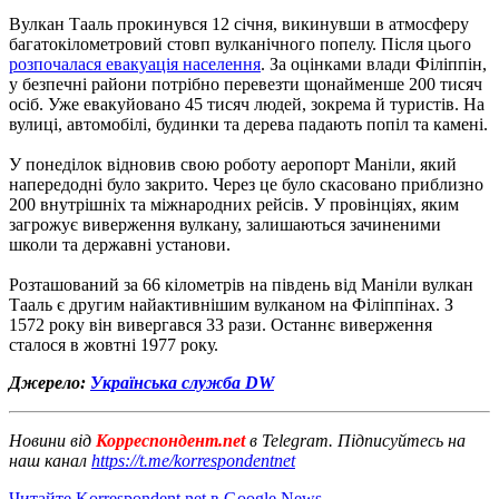
Вулкан Тааль прокинувся 12 січня, викинувши в атмосферу
багатокілометровий стовп вулканічного попелу. Після цього
розпочалася евакуація населення
. За оцінками влади Філіппін,
у безпечні райони потрібно перевезти щонайменше 200 тисяч
осіб. Уже евакуйовано 45 тисяч людей, зокрема й туристів. На
вулиці, автомобілі, будинки та дерева падають попіл та камені.
У понеділок відновив свою роботу аеропорт Маніли, який
напередодні було закрито. Через це було скасовано приблизно
200 внутрішніх та міжнародних рейсів. У провінціях, яким
загрожує виверження вулкану, залишаються зачиненими
школи та державні установи.
Розташований за 66 кілометрів на південь від Маніли вулкан
Тааль є другим найактивнішим вулканом на Філіппінах. З
1572 року він вивергався 33 рази. Останнє виверження
сталося в жовтні 1977 року.
Джерело:
Українська служба DW
Новини від
Корреспондент.net
в Telegram. Підписуйтесь на
наш канал
https://t.me/korrespondentnet
Читайте Korrespondent.net в Google News