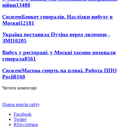
війни
13480
Сюжет
Бенкет генералів. Наслідки вибуху в
Москві
12181
Україна поставила Путіна перед дилемою -
ЗМІ
10205
Вибух у ресторані: у Москві таємно поховали
генерала
8561
Сюжет
Масова смерть на пляжі. Робота ППО
Росії
8160
Читати коментарі
Повна версія сайту
Facebook
Twitter
RSS-стрічки