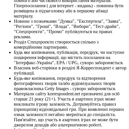
повного або часткового використання матеріалів.
Гіперпосилання ( для інтернет - видань) - повинна бути
розміщена в підзаголовку або в першому абзаці
матеріалу.
Новини з позначками "Думка", "Експертиза", "Заява",
"Регіони", "Гроші", "Влада", "Вибори", "Тест-драйв",
"Спецпроекти", "Промо" публікуються на правах
реклами.
Розділ Спецпроекти створюється спільно з
комерційними партнерами.
Будь яке копіювання, публікація, передрук, чи наступне
поширення інформації, що містить посилання на
"Інтерфакс-Україна", EPA / UPG, суворо забороняється.
Власник веб-сторінки в розділі Я-Корреспондент є автор
публікації.
Будь-яке копіювання, передрук та відтворення
фотографічних творів та/або аудіовізуальних творів
правовласника Getty Images - суворо забороняється.
Матеріали сайту korrespondent.net призначені для осіб
старше 21 року (21+). Участь в азартних іграх може
викликати ігрову залежність. Дотримуйтесь правил
(принципів) відповідальної гри. При виявленні перших
ознак залежності негайно зверніться до спеціаліста.
Пам'ятайте, що участь в азартних іграх не може бути
джерелом доходів або альтернативою роботі.