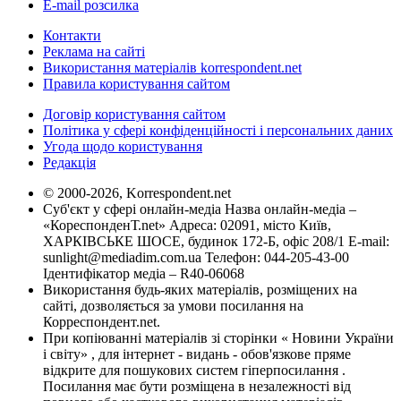
E-mail розсилка
Контакти
Реклама на сайті
Використання матеріалів korrespondent.net
Правила користування сайтом
Договір користування сайтом
Політика у сфері конфіденційності і персональних даних
Угода щодо користування
Редакція
© 2000-2026, Korrespondent.net
Суб'єкт у сфері онлайн-медіа Назва онлайн-медіа –
«КореспонденТ.net» Адреса: 02091, місто Київ,
ХАРКІВСЬКЕ ШОСЕ, будинок 172-Б, офіс 208/1 E-mail:
sunlight@mediadim.com.ua
Телефон: 044-205-43-00
Ідентифікатор медіа – R40-06068
Використання будь-яких матеріалів, розміщених на
сайті, дозволяється за умови посилання на
Корреспондент.net.
При копіюванні матеріалів зі сторінки « Новини України
і світу» , для інтернет - видань - обов'язкове пряме
відкрите для пошукових систем гіперпосилання .
Посилання має бути розміщена в незалежності від