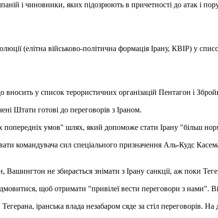
омпаній і чиновники, яких підозрюють в причетності до атак і 
юції (елітна військово-політична формація Ірану, КВІР) у списо
 що вносить у список терористичних організацій Пентагон і Збро
ні Штати готові до переговорів з Іраном.
х попередніх умов" шлях, який допоможе стати Ірану "більш но
ати командувача сил спеціального призначення Аль-Кудс Касема 
, Вашингтон не збирається знімати з Ірану санкції, аж поки Тег
відмовитися, щоб отримати "привілеї вести переговори з нами". 
егерана, іранська влада незабаром сяде за стіл переговорів. На 