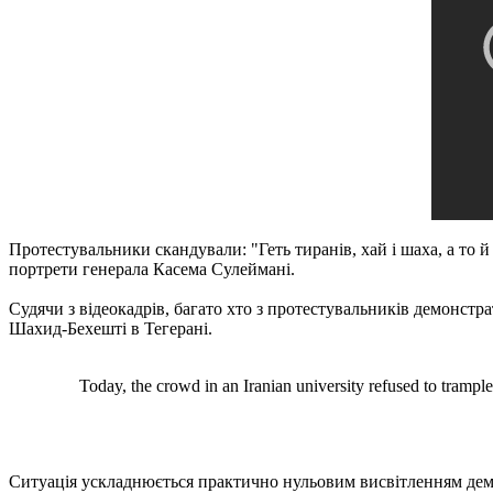
Протестувальники скандували: "Геть тиранів, хай і шаха, а то й
портрети генерала Касема Сулеймані.
Судячи з відеокадрів, багато хто з протестувальників демонстр
Шахид-Бехешті в Тегерані.
Today, the crowd in an Iranian university refused to trampl
Ситуація ускладнюється практично нульовим висвітленням демон