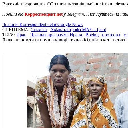
Високий представник ЄС з питань зовнішньої політики і безпеки
Новини від
Корреспондент.net
у Telegram. Підписуйтесь на на
Читайте Korrespondent.net в Google News
СПЕЦТЕМА:
Сюжети
,
Авіакатастрофа МАУ в Ірані
ТЕГИ:
Иран
,
Ядерная программа Ирана
,
Boeing
,
протесты
,
с
Якщо ви помітили помилку, виділіть необхідний текст і натисніт