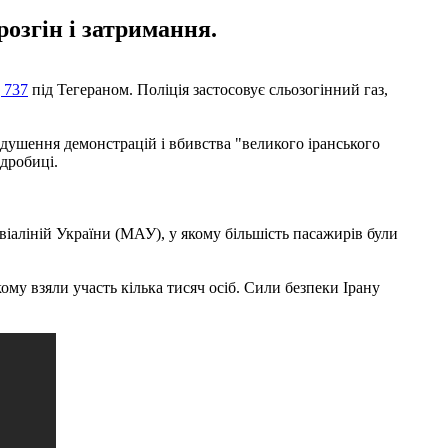
озгін і затримання.
 737
під Тегераном. Поліція застосовує сльозогінний газ,
душення демонстрацій і вбивства "великого іранського
дробиці.
авіаліній України (МАУ), у якому більшість пасажирів були
кому взяли участь кілька тисяч осіб. Сили безпеки Ірану