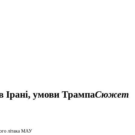
в Ірані, умови Трампа
Сюжет
того літака МАУ