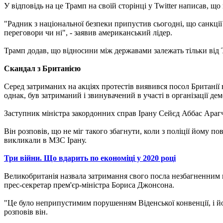
У відповідь на це Трамп на своїй сторінці у Twitter написав, що
"Радник з національної безпеки припустив сьогодні, що санкції
переговори чи ні", - заявив американський лідер.
Трамп додав, що відносини між державами залежать тільки від Т
Скандал з Британією
Серед затриманих на акціях протестів виявився посол Британії 
однак, був затриманий і звинувачений в участі в організації дем
Заступник міністра закордонних справ Ірану Сейєд Аббас Арагч
Він розповів, що не міг такого збагнути, коли з поліції йому 
викликали в МЗС Ірану.
Три війни. Що вдарить по економіці у 2020 році
Великобританія назвала затримання свого посла незбагненним п
прес-секретар прем'єр-міністра Бориса Джонсона.
"Це було неприпустимим порушенням Віденської конвенції, і йог
розповів він.