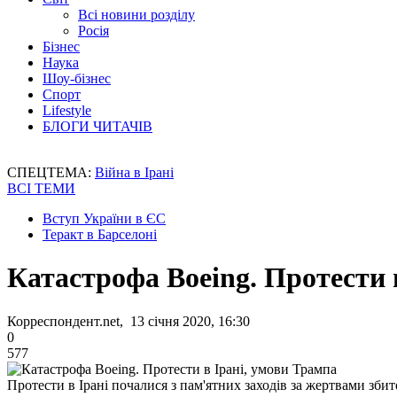
Всі новини розділу
Росія
Бізнес
Наука
Шоу-бізнес
Спорт
Lifestyle
БЛОГИ ЧИТАЧІВ
СПЕЦТЕМА:
Війна в Ірані
ВСІ ТЕМИ
Вступ України в ЄС
Теракт в Барселоні
Катастрофа Boeing. Протести 
Корреспондент.net, 13 січня 2020, 16:30
0
577
Протести в Ірані почалися з пам'ятних заходів за жертвами зби