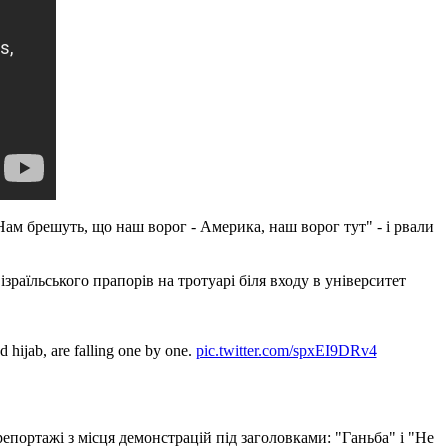
"Нам брешуть, що наш ворог - Америка, наш ворог тут" - і рвали
зраїльського прапорів на тротуарі біля входу в університет
ed hijab, are falling one by one.
pic.twitter.com/spxEI9DRv4
портажі з місця демонстрацій під заголовками: "Ганьба" і "Не