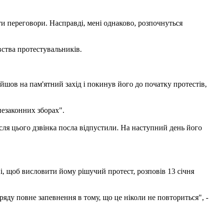
ти переговори. Насправді, мені однаково, розпочнуться
вства протестувальників.
йшов на пам'ятний захід і покинув його до початку протестів,
незаконних зборах".
ісля цього дзвінка посла відпустили. На наступний день його
, щоб висловити йому рішучий протест, розповів 13 січня
яду повне запевнення в тому, що це ніколи не повториться", -