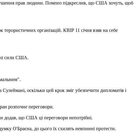
порушення прав людини. Помпео підкреслив, що США хочуть, щоб
к терористичних організацій. КВІР 11 січня взяв на себе
йні сили США.
рмальним".
Сулеймані, оскільки цей крок зміг убезпечити дипломатів і
еран розпочне переговори.
Він додав, що США ці переговори непотрібні.
думку О'Браєна, до цього їх схилять невпинні протести.