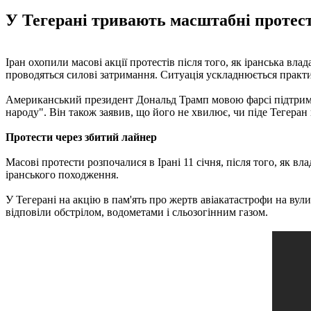
У Тегерані тривають масштабні протести
Іран охопили масові акції протестів після того, як іранська вла
проводяться силові затримання. Ситуація ускладнюється практ
Американський президент Дональд Трамп мовою фарсі підтримав 
народу". Він також заявив, що його не хвилює, чи піде Тегера
Протести через збитий лайнер
Масові протести розпочалися в Ірані 11 січня, після того, як 
іранського походження.
У Тегерані на акцію в пам'ять про жертв авіакатастрофи на вулиц
відповіли обстрілом, водометами і сльозогінним газом.