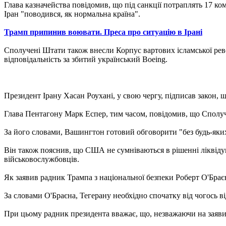
Глава казначейства повідомив, що під санкції потраплять 17 к
Іран "поводився, як нормальна країна".
Трамп припинив воювати. Преса про ситуацію в Ірані
Сполучені Штати також внесли Корпус вартових ісламської револ
відповідальність за збитий український Boeing.
Президент Ірану Хасан Роухані, у свою чергу, підписав закон,
Глава Пентагону Марк Еспер, тим часом, повідомив, що Сполуче
За його словами, Вашингтон готовий обговорити "без будь-яки
Він також пояснив, що США не сумніваються в рішенні ліквідув
військовослужбовців.
Як заявив радник Трампа з національної безпеки Роберт О'Браєн
За словами О'Браєна, Тегерану необхідно спочатку від чогось 
При цьому радник президента вважає, що, незважаючи на заяви Т