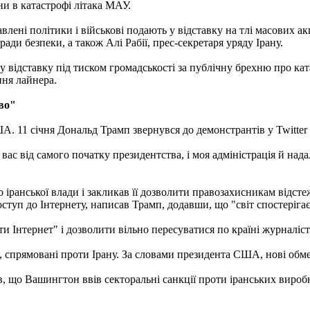
и в катастрофі літака МАУ.
лені політики і військові подають у відставку на тлі масових ак
ади безпеки, а також Алі Рабії, прес-секретаря уряду Ірану.
 відставку під тиском громадськості за публічну брехню про кат
ня лайнера.
во"
А. 11 січня Дональд Трамп звернувся до демонстрантів у Twitte
вас від самого початку президентства, і моя адміністрація й на
о іранської влади і закликав її дозволити правозахисникам відс
туп до Інтернету, написав Трамп, додавши, що "світ спостерігає
и Інтернет" і дозволити вільно пересуватися по країні журналіс
, спрямовані проти Ірану. За словами президента США, нові обме
 що Вашингтон ввів секторальні санкції проти іранських виробн