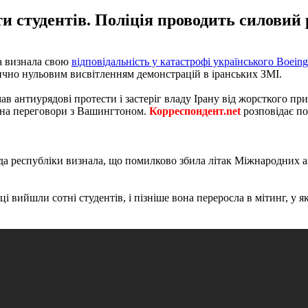
 студентів. Поліція проводить силовий р
да визнала свою
відповідальність у катастрофі українського Boeing
ично нульовим висвітленням демонстрацій в іранських ЗМІ.
антиурядові протести і застеріг владу Ірану від жорсткого при
н на переговори з Вашингтоном.
Корреспондент.net
розповідає по
влада республіки визнала, що помилково збила літак Міжнародних 
і вийшли сотні студентів, і пізніше вона переросла в мітинг, у я