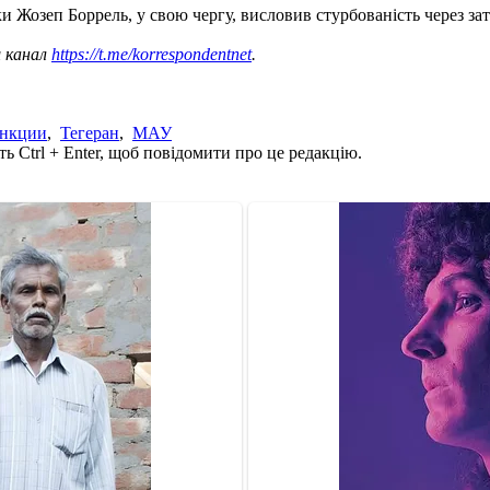
 Жозеп Боррель, у свою чергу, висловив стурбованість через зат
ш канал
https://t.me/korrespondentnet
.
анкции
,
Тегеран
,
МАУ
ь Ctrl + Enter, щоб повідомити про це редакцію.