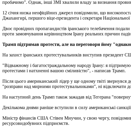
пробачимо". Однак, інші ЗМІ хвалили владу за визнання провин
12 січня низка неофіційних джерел повідомили, що високопостав
Джахангирі, першого віце-президента і секретаря Національної р
Двоє провідних пропагандистів іранського телебачення подали у
проти замовчування керівництвом Ірану реальних причин падін
Трамп підтримав протести, але на переговори йому "однако
На захист іранських протестувальників виступив президент СШ
"Відважному і багатостраждальному народу Ірану: я підтримую 
протестами і натхненні вашою сміливістю", - написав Трамп.
Після цього американський лідер у ще одному твіті звернувся д
"розправи над мирними протестувальниками", ні відключати дос
На наступний день Трамп також зажадав від Тегерана "повернут
Декількома днями раніше вступили в силу американські санкції
Міністр фінансів США Стівен Мнучин, у свою чергу, повідомив,
ресурсовидобувних підприємств.