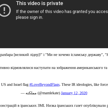
 рахбара [великий лідер]!" і "Ми не хочемо ісламську державу", 
ативно відмовлялися наступати на зображення американського та і
e US and Israel flag
#LoveBeyondFlags
. These IR ideologies, like forc
— مملکته (@mamlekate)
January 12, 2020
страцій в іранських ЗМІ. Низка іранських газет опублікували ре