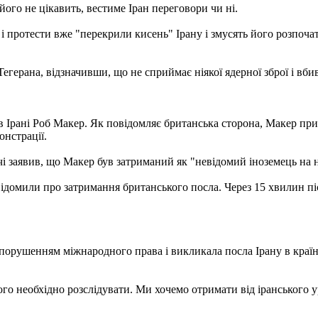
 його не цікавить, вестиме Іран переговори чи ні.
 і протести вже "перекрили кисень" Ірану і змусять його розпоча
егерана, відзначивши, що не сприймає ніякої ядерної зброї і вби
в Ірані Роб Макер. Як повідомляє британська сторона, Макер при
онстрації.
і заявив, що Макер був затриманий як "невідомий іноземець на 
повідомили про затримання британського посла. Через 15 хвилин п
орушенням міжнародного права і викликала посла Ірану в країні
о необхідно розслідувати. Ми хочемо отримати від іранського ур