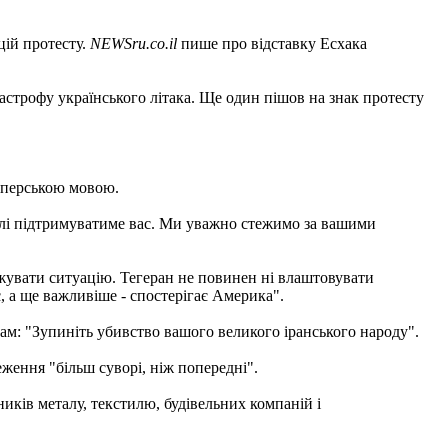
цій протесту.
NEWSru.co.il
пише про відставку Есхака
астрофу українського літака. Ще один пішов на знак протесту
r перською мовою.
далі підтримуватиме вас. Ми уважно стежимо за вашими
тежувати ситуацію. Тегеран не повинен ні влаштовувати
, а ще важливіше - спостерігає Америка".
там: "Зупиніть убивство вашого великого іранського народу".
ження "більш суворі, ніж попередні".
иків металу, текстилю, будівельних компаній і