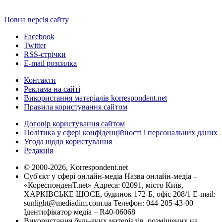
Повна версія сайту
Facebook
Twitter
RSS-стрічки
E-mail розсилка
Контакти
Реклама на сайті
Використання матеріалів korrespondent.net
Правила користування сайтом
Договір користування сайтом
Політика у сфері конфіденційності і персональних даних
Угода щодо користування
Редакція
© 2000-2026, Korrespondent.net
Суб'єкт у сфері онлайн-медіа Назва онлайн-медіа –
«КореспонденТ.net» Адреса: 02091, місто Київ,
ХАРКІВСЬКЕ ШОСЕ, будинок 172-Б, офіс 208/1 E-mail:
sunlight@mediadim.com.ua
Телефон: 044-205-43-00
Ідентифікатор медіа – R40-06068
Використання будь-яких матеріалів, розміщених на