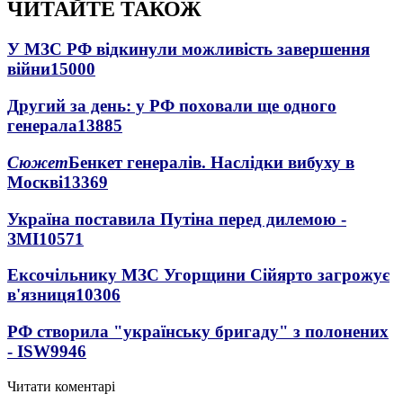
ЧИТАЙТЕ ТАКОЖ
У МЗС РФ відкинули можливість завершення
війни
15000
Другий за день: у РФ поховали ще одного
генерала
13885
Сюжет
Бенкет генералів. Наслідки вибуху в
Москві
13369
Україна поставила Путіна перед дилемою -
ЗМІ
10571
Ексочільнику МЗС Угорщини Сійярто загрожує
в'язниця
10306
РФ створила "українську бригаду" з полонених
- ISW
9946
Читати коментарі