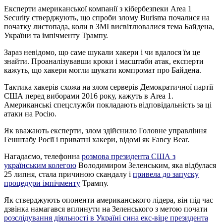
Експерти американської компанії з кібербезпеки Area 1
Security стверджують, що спроби злому Burisma почалися на
початку листопада, коли в ЗМІ висвітлювалися тема Байдена,
України та імпічменту Трампу.
Зараз невідомо, що саме шукали хакери і чи вдалося їм це
знайти. Проаналізувавши кроки і масштаби атак, експерти
кажуть, що хакери могли шукати компромат про Байдена.
Тактика хакерів схожа на злом серверів Демократичної партії
США перед виборами 2016 року, кажуть в Area 1.
Американські спецслужби покладають відповідальність за ці
атаки на Росію.
Як вважають експерти, злом здійснило Головне управління
Генштабу Росії і приватні хакери, відомі як Fancy Bear.
Нагадаємо, телефонна
розмова президента США з
українським колегою
Володимиром Зеленським, яка відбулася
25 липня, стала причиною скандалу і
привела до запуску
процедури імпічменту
Трампу.
Як стверджують опоненти американського лідера, він під час
дзвінка намагався вплинути на Зеленського з метою почати
розслідування діяльності в Україні сина екс-віце президента