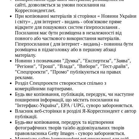
сайті, дозволяється за умови посилання на
Корреспондент.net.
При копіюванні матеріалів зі сторінки « Новини України
і світу» , для інтернет - видань - обов'язкове пряме
відкрите для пошукових систем гіперпосилання .
Посилання має бути розміщена в незалежності від
повного або часткового використання матеріалів.
Гіперпосилання ( для інтернет - видань) - повинна бути
розміщена в підзаголовку або в першому абзаці
матеріалу.
Новини з позначками "Думка", "Експертиза", "Заява",
"Регіони", "Гроші", "Влада", "Вибори", "Тест-драйв",
"Спецпроекти", "Промо" публікуються на правах
реклами.
Розділ Спецпроекти створюється спільно з
комерційними партнерами.
Будь яке копіювання, публікація, передрук, чи наступне
поширення інформації, що містить посилання на
"Інтерфакс-Україна", EPA / UPG, суворо забороняється.
Власник веб-сторінки в розділі Я-Корреспондент є автор
публікації.
Будь-яке копіювання, передрук та відтворення
фотографічних творів та/або аудіовізуальних творів
правовласника Getty Images - суворо забороняється.
Матеріали сайту korrespondent.net призначені для осіб