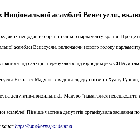
в Національної асамблеї Венесуели, вкл
ред яких нещодавно обраний спікер парламенту країни. Про це 
льної асамблеї Венесуели, включаючи нового голову парламенту Л
 потрапили під санкції і перебувають під юрисдикцією США, а та
несуели Ніколасу Мадуро, завадили лідеру опозиції Хуану Гуайдо
група депутатів-прихильників Мадуро "намагалася перешкодити 
ї асамблеї. Пізніше частина депутатів організувала засідання п
ш канал
https://t.me/korrespondentnet