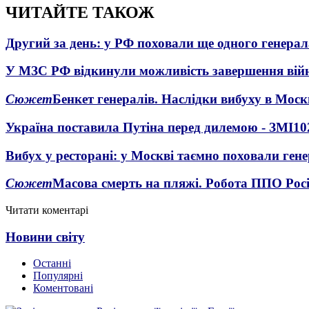
ЧИТАЙТЕ ТАКОЖ
Другий за день: у РФ поховали ще одного генерал
У МЗС РФ відкинули можливість завершення вій
Сюжет
Бенкет генералів. Наслідки вибуху в Моск
Україна поставила Путіна перед дилемою - ЗМІ
10
Вибух у ресторані: у Москві таємно поховали ген
Сюжет
Масова смерть на пляжі. Робота ППО Росі
Читати коментарі
Новини світу
Останні
Популярні
Коментовані