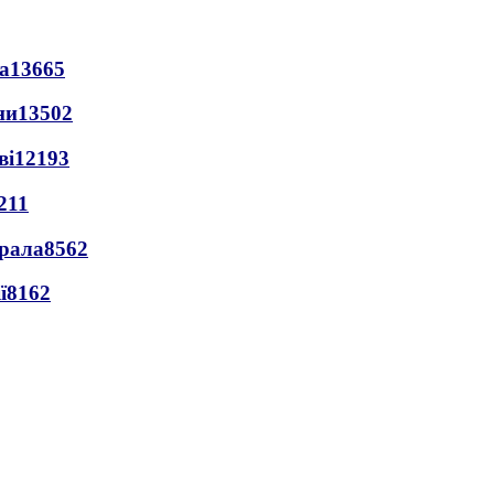
а
13665
ни
13502
ві
12193
211
ерала
8562
ї
8162