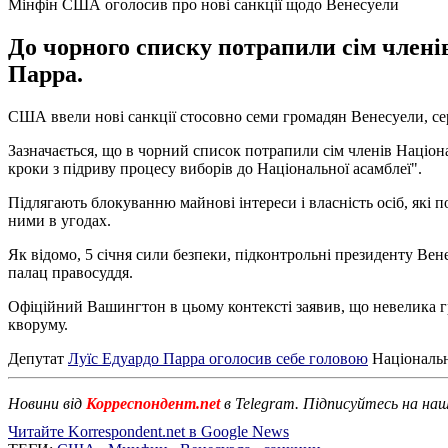
Мінфін США оголосив про нові санкції щодо Венесуели
До чорного списку потрапили сім члені
Парра.
США ввели нові санкції стосовно семи громадян Венесуели, се
Зазначається, що в чорний список потрапили сім членів Націона
кроки з підриву процесу виборів до Національної асамблеї".
Підлягають блокуванню майнові інтереси і власність осіб, які
ними в угодах.
Як відомо, 5 січня сили безпеки, підконтрольні президенту Ве
палац правосуддя.
Офіційний Вашингтон в цьому контексті заявив, що невелика 
кворуму.
Депутат
Луїс Едуардо Парра оголосив себе головою
Національно
Новини від
Корреспондент.net
в Telegram. Підписуйтесь на на
Читайте Korrespondent.net в Google News