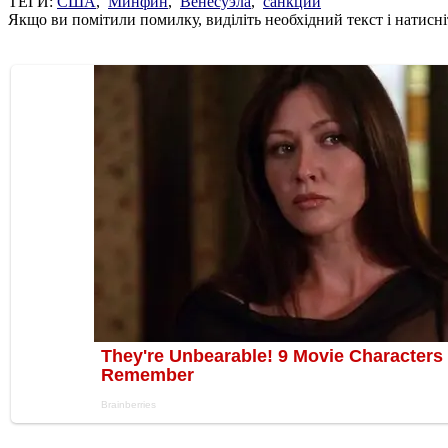
ТЕГИ:
США
,
Минфин
,
Венесуэла
,
санкции
Якщо ви помітили помилку, виділіть необхідний текст і натисніт