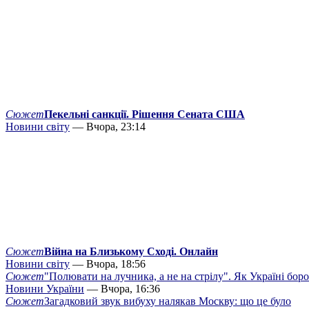
Сюжет
Пекельні санкції. Рішення Сената США
Новини світу
— Вчора, 23:14
Сюжет
Війна на Близькому Сході. Онлайн
Новини світу
— Вчора, 18:56
Сюжет
"Полювати на лучника, а не на стрілу". Як Україні бор
Новини України
— Вчора, 16:36
Сюжет
Загадковий звук вибуху налякав Москву: що це було