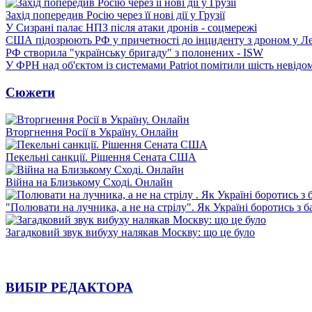
Захід попередив Росію через її нові дії у Грузії
У Сизрані палає НПЗ після атаки дронів - соцмережі
США підозрюють РФ у причетності до інциденту з дроном у Л
РФ створила "українську бригаду" з полонених - ISW
У ФРН над об'єктом із системами Patriot помітили шість невідо
Сюжети
Вторгнення Росії в Україну. Онлайн
Пекельні санкції. Рішення Сената США
Війна на Близькому Сході. Онлайн
"Полювати на лучника, а не на стрілу". Як Україні боротись з 
Загадковий звук вибуху налякав Москву: що це було
ВИБІР РЕДАКТОРА