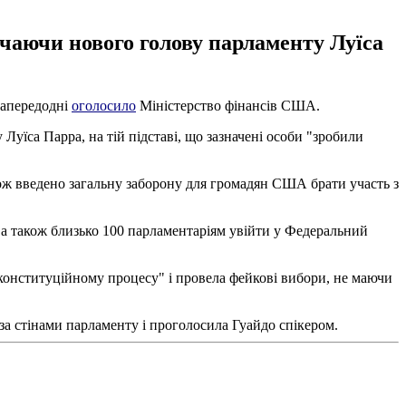
ючаючи нового голову парламенту Луїса
напередодні
оголосило
Міністерство фінансів США.
уїса Парра, на тій підставі, що зазначені особи "зробили
кож введено загальну заборону для громадян США брати участь з
, а також близько 100 парламентаріям увійти у Федеральний
конституційному процесу" і провела фейкові вибори, не маючи
оза стінами парламенту і проголосила Гуайдо спікером.