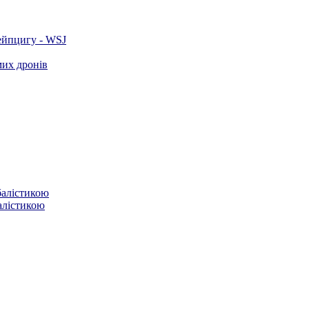
ейпцигу - WSJ
мих дронів
балістикою