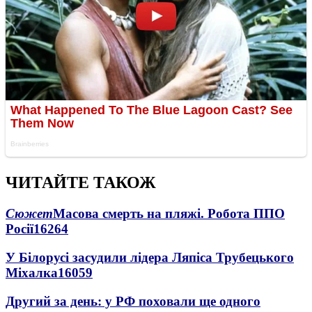
ЧИТАЙТЕ ТАКОЖ
Сюжет
Масова смерть на пляжі. Робота ППО
Росії
16264
У Білорусі засудили лідера Ляпіса Трубецького
Міхалка
16059
Другий за день: у РФ поховали ще одного