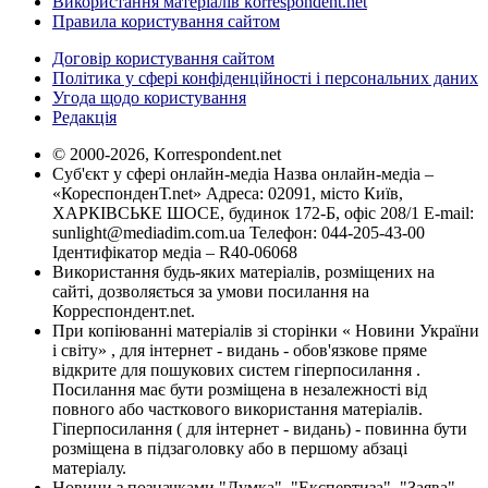
Використання матеріалів korrespondent.net
Правила користування сайтом
Договір користування сайтом
Політика у сфері конфіденційності і персональних даних
Угода щодо користування
Редакція
© 2000-2026, Korrespondent.net
Суб'єкт у сфері онлайн-медіа Назва онлайн-медіа –
«КореспонденТ.net» Адреса: 02091, місто Київ,
ХАРКІВСЬКЕ ШОСЕ, будинок 172-Б, офіс 208/1 E-mail:
sunlight@mediadim.com.ua
Телефон: 044-205-43-00
Ідентифікатор медіа – R40-06068
Використання будь-яких матеріалів, розміщених на
сайті, дозволяється за умови посилання на
Корреспондент.net.
При копіюванні матеріалів зі сторінки « Новини України
і світу» , для інтернет - видань - обов'язкове пряме
відкрите для пошукових систем гіперпосилання .
Посилання має бути розміщена в незалежності від
повного або часткового використання матеріалів.
Гіперпосилання ( для інтернет - видань) - повинна бути
розміщена в підзаголовку або в першому абзаці
матеріалу.
Новини з позначками "Думка", "Експертиза", "Заява",