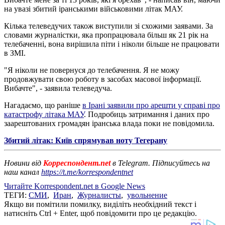
на увазі збитий іранськими військовими літак МАУ.
Кілька телеведучих також виступили зі схожими заявами. За
словами журналістки, яка пропрацювала більш як 21 рік на
телебаченні, вона вирішила піти і ніколи більше не працювати
в ЗМІ.
"Я ніколи не повернуся до телебачення. Я не можу
продовжувати свою роботу в засобах масової інформації.
Вибачте", - заявила телеведуча.
Нагадаємо, що раніше
в Ірані заявили про арешти у справі про
катастрофу літака МАУ
. Подробиць затримання і даних про
заарештованих громадян іранська влада поки не повідомила.
Збитий літак: Київ спрямував ноту Тегерану
Новини від
Корреспондент.net
в Telegram. Підписуйтесь на
наш канал
https://t.me/korrespondentnet
Читайте Korrespondent.net в Google News
ТЕГИ:
СМИ
,
Иран
,
Журналисты
,
увольнение
Якщо ви помітили помилку, виділіть необхідний текст і
натисніть Ctrl + Enter, щоб повідомити про це редакцію.