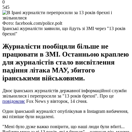
0
545
Фото: facebook.com/police.polt
Іранські журналісти заявили, що йдуть зі ЗМІ через "13 років
брехні"
Журналісти пообіцяли більше не
працювати в ЗМІ. Останньою краплею
для журналістів стало висвітлення
падіння літака МАУ, збитого
іранськими військовими.
Двоє іранських журналістів державної інформаційної служби
звільнилися і перепросили за "13 років брехні". Про це
повідомляє
Fox News у вівторок, 14 січня.
Один іранський журналіст опублікував в Instagram вибачення,
які пізніше були видалені.
"Мені було дуже важко повірити, що наші люди були вбиті...
Вибачте мене за ті 13 років, які я брехав", - написав він, маючи