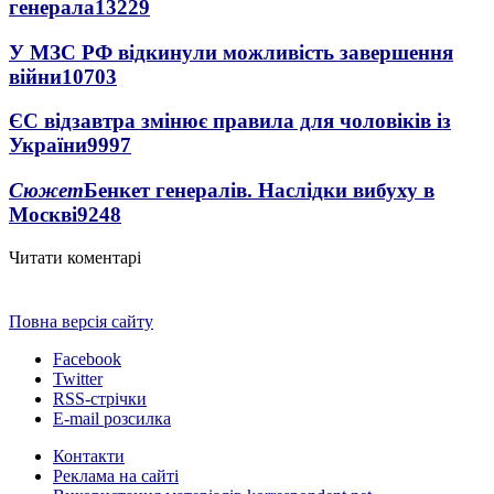
генерала
13229
У МЗС РФ відкинули можливість завершення
війни
10703
ЄС відзавтра змінює правила для чоловіків із
України
9997
Сюжет
Бенкет генералів. Наслідки вибуху в
Москві
9248
Читати коментарі
Повна версія сайту
Facebook
Twitter
RSS-стрічки
E-mail розсилка
Контакти
Реклама на сайті