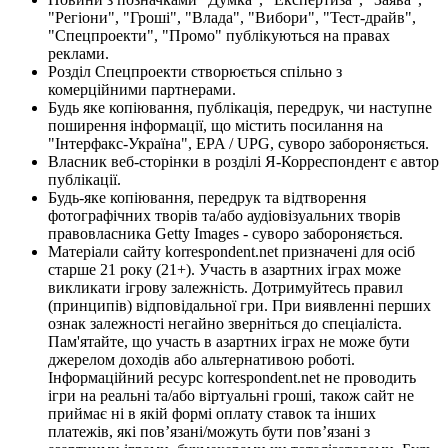
"Регіони", "Гроші", "Влада", "Вибори", "Тест-драйв",
"Спецпроекти", "Промо" публікуються на правах
реклами.
Розділ Спецпроекти створюється спільно з
комерційними партнерами.
Будь яке копіювання, публікація, передрук, чи наступне
поширення інформації, що містить посилання на
"Інтерфакс-Україна", EPA / UPG, суворо забороняється.
Власник веб-сторінки в розділі Я-Корреспондент є автор
публікації.
Будь-яке копіювання, передрук та відтворення
фотографічних творів та/або аудіовізуальних творів
правовласника Getty Images - суворо забороняється.
Матеріали сайту korrespondent.net призначені для осіб
старше 21 року (21+). Участь в азартних іграх може
викликати ігрову залежність. Дотримуйтесь правил
(принципів) відповідальної гри. При виявленні перших
ознак залежності негайно зверніться до спеціаліста.
Пам'ятайте, що участь в азартних іграх не може бути
джерелом доходів або альтернативою роботі.
Інформаційний ресурс korrespondent.net не проводить
ігри на реальні та/або віртуальні гроші, також сайт не
приймає ні в якій формі оплату ставок та інших
платежів, які пов’язані/можуть бути пов’язані з