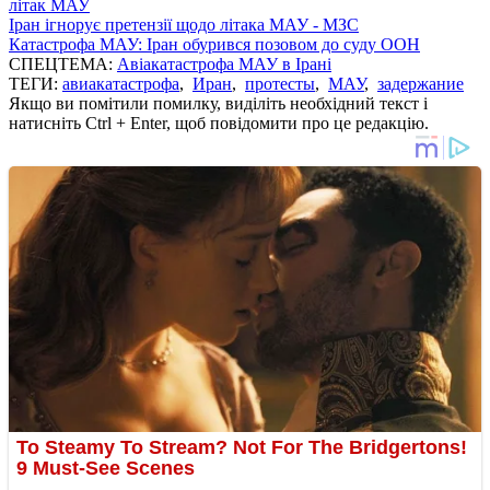
літак МАУ
Іран ігнорує претензії щодо літака МАУ - МЗС
Катастрофа МАУ: Іран обурився позовом до суду ООН
СПЕЦТЕМА:
Авіакатастрофа МАУ в Ірані
ТЕГИ:
авиакатастрофа
,
Иран
,
протесты
,
МАУ
,
задержание
Якщо ви помітили помилку, виділіть необхідний текст і
натисніть Ctrl + Enter, щоб повідомити про це редакцію.