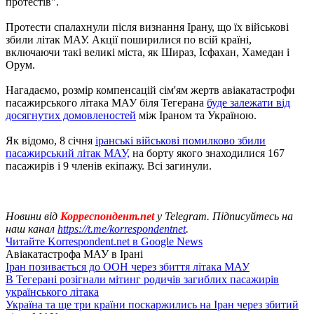
протестів".
Протести спалахнули після визнання Ірану, що їх військові
збили літак МАУ. Акції поширилися по всій країні,
включаючи такі великі міста, як Шираз, Ісфахан, Хамедан і
Орум.
Нагадаємо, розмір компенсацій сім'ям жертв авіакатастрофи
пасажирського літака МАУ біля Тегерана
буде залежати від
досягнутих домовленостей
між Іраном та Україною.
Як відомо, 8 січня
іранські військові помилково збили
пасажирський літак МАУ,
на борту якого знаходилися 167
пасажирів і 9 членів екіпажу. Всі загинули.
Новини від
Корреспондент.net
у Telegram. Підписуйтесь на
наш канал
https://t.me/korrespondentnet
.
Читайте Korrespondent.net в Google News
Авіакатастрофа МАУ в Ірані
Іран позивається до ООН через збиття літака МАУ
В Тегерані розігнали мітинг родичів загиблих пасажирів
українського літака
Україна та ще три країни поскаржились на Іран через збитий