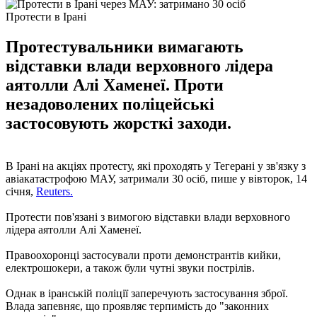
Протести в Ірані
Протестувальники вимагають
відставки влади верховного лідера
аятолли Алі Хаменеї. Проти
незадоволених поліцейські
застосовують жорсткі заходи.
В Ірані на акціях протесту, які проходять у Тегерані у зв'язку з
авіакатастрофою МАУ, затримали 30 осіб, пише у вівторок, 14
січня,
Reuters.
Протести пов'язані з вимогою відставки влади верховного
лідера аятолли Алі Хаменеї.
Правоохоронці застосували проти демонстрантів кийки,
електрошокери, а також були чутні звуки пострілів.
Однак в іранській поліції заперечують застосування зброї.
Влада запевняє, що проявляє терпимість до "законних