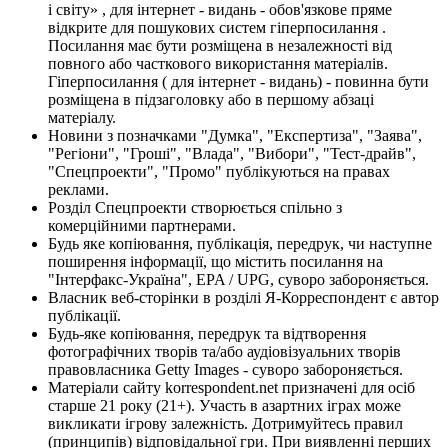
і світу» , для інтернет - видань - обов'язкове пряме
відкрите для пошукових систем гіперпосилання .
Посилання має бути розміщена в незалежності від
повного або часткового використання матеріалів.
Гіперпосилання ( для інтернет - видань) - повинна бути
розміщена в підзаголовку або в першому абзаці
матеріалу.
Новини з позначками "Думка", "Експертиза", "Заява",
"Регіони", "Гроші", "Влада", "Вибори", "Тест-драйв",
"Спецпроекти", "Промо" публікуються на правах
реклами.
Розділ Спецпроекти створюється спільно з
комерційними партнерами.
Будь яке копіювання, публікація, передрук, чи наступне
поширення інформації, що містить посилання на
"Інтерфакс-Україна", EPA / UPG, суворо забороняється.
Власник веб-сторінки в розділі Я-Корреспондент є автор
публікації.
Будь-яке копіювання, передрук та відтворення
фотографічних творів та/або аудіовізуальних творів
правовласника Getty Images - суворо забороняється.
Матеріали сайту korrespondent.net призначені для осіб
старше 21 року (21+). Участь в азартних іграх може
викликати ігрову залежність. Дотримуйтесь правил
(принципів) відповідальної гри. При виявленні перших