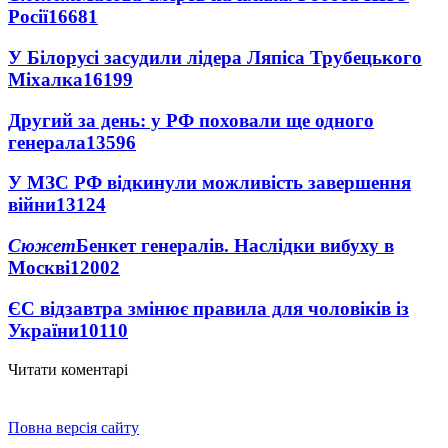
Росії
16681
У Білорусі засудили лідера Ляпіса Трубецького
Міхалка
16199
Другий за день: у РФ поховали ще одного
генерала
13596
У МЗС РФ відкинули можливість завершення
війни
13124
Сюжет
Бенкет генералів. Наслідки вибуху в
Москві
12002
ЄС відзавтра змінює правила для чоловіків із
України
10110
Читати коментарі
Повна версія сайту