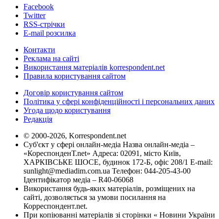
Facebook
Twitter
RSS-стрічки
E-mail розсилка
Контакти
Реклама на сайті
Використання матеріалів korrespondent.net
Правила користування сайтом
Договір користування сайтом
Політика у сфері конфіденційності і персональних даних
Угода щодо користування
Редакція
© 2000-2026, Korrespondent.net
Суб'єкт у сфері онлайн-медіа Назва онлайн-медіа –
«КореспонденТ.net» Адреса: 02091, місто Київ,
ХАРКІВСЬКЕ ШОСЕ, будинок 172-Б, офіс 208/1 E-mail:
sunlight@mediadim.com.ua
Телефон: 044-205-43-00
Ідентифікатор медіа – R40-06068
Використання будь-яких матеріалів, розміщених на
сайті, дозволяється за умови посилання на
Корреспондент.net.
При копіюванні матеріалів зі сторінки « Новини України