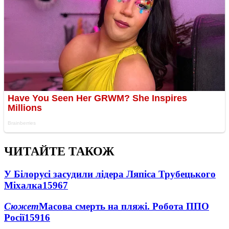
ЧИТАЙТЕ ТАКОЖ
У Білорусі засудили лідера Ляпіса Трубецького
Міхалка
15967
Сюжет
Масова смерть на пляжі. Робота ППО
Росії
15916