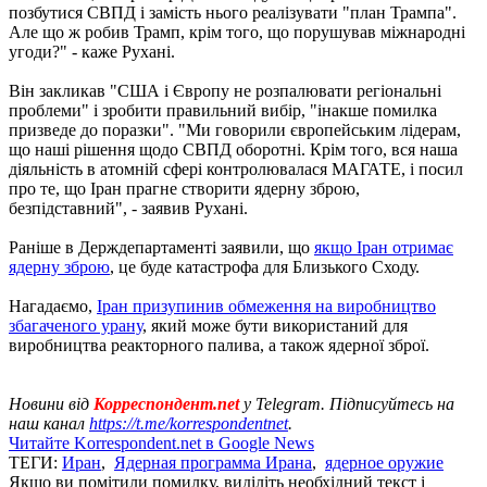
позбутися СВПД і замість нього реалізувати "план Трампа".
Але що ж робив Трамп, крім того, що порушував міжнародні
угоди?" - каже Рухані.
Він закликав "США і Європу не розпалювати регіональні
проблеми" і зробити правильний вибір, "інакше помилка
призведе до поразки". "Ми говорили європейським лідерам,
що наші рішення щодо СВПД оборотні. Крім того, вся наша
діяльність в атомній сфері контролювалася МАГАТЕ, і посил
про те, що Іран прагне створити ядерну зброю,
безпідставний", - заявив Рухані.
Раніше в Держдепартаменті заявили, що
якщо Іран отримає
ядерну зброю
, це буде катастрофа для Близького Сходу.
Нагадаємо,
Іран призупинив обмеження на виробництво
збагаченого урану
, який може бути використаний для
виробництва реакторного палива, а також ядерної зброї.
Новини від
Корреспондент.net
у Telegram. Підписуйтесь на
наш канал
https://t.me/korrespondentnet
.
Читайте Korrespondent.net в Google News
ТЕГИ:
Иран
,
Ядерная программа Ирана
,
ядерное оружие
Якщо ви помітили помилку, виділіть необхідний текст і