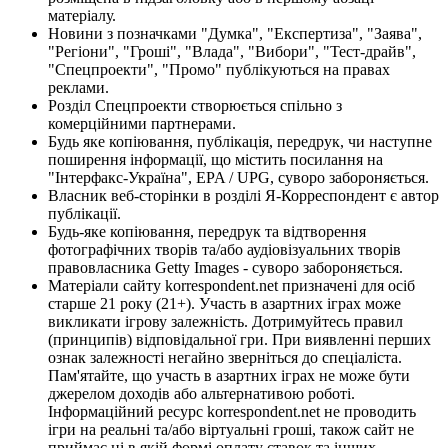
матеріалу.
Новини з позначками "Думка", "Експертиза", "Заява",
"Регіони", "Гроші", "Влада", "Вибори", "Тест-драйв",
"Спецпроекти", "Промо" публікуються на правах
реклами.
Розділ Спецпроекти створюється спільно з
комерційними партнерами.
Будь яке копіювання, публікація, передрук, чи наступне
поширення інформації, що містить посилання на
"Інтерфакс-Україна", EPA / UPG, суворо забороняється.
Власник веб-сторінки в розділі Я-Корреспондент є автор
публікації.
Будь-яке копіювання, передрук та відтворення
фотографічних творів та/або аудіовізуальних творів
правовласника Getty Images - суворо забороняється.
Матеріали сайту korrespondent.net призначені для осіб
старше 21 року (21+). Участь в азартних іграх може
викликати ігрову залежність. Дотримуйтесь правил
(принципів) відповідальної гри. При виявленні перших
ознак залежності негайно зверніться до спеціаліста.
Пам'ятайте, що участь в азартних іграх не може бути
джерелом доходів або альтернативою роботі.
Інформаційний ресурс korrespondent.net не проводить
ігри на реальні та/або віртуальні гроші, також сайт не
приймає ні в якій формі оплату ставок та інших