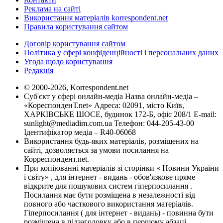
Реклама на сайті
Використання матеріалів korrespondent.net
Правила користування сайтом
Договір користування сайтом
Політика у сфері конфіденційності і персональних даних
Угода щодо користування
Редакція
© 2000-2026, Korrespondent.net
Суб'єкт у сфері онлайн-медіа Назва онлайн-медіа –
«КореспонденТ.net» Адреса: 02091, місто Київ,
ХАРКІВСЬКЕ ШОСЕ, будинок 172-Б, офіс 208/1 E-mail:
sunlight@mediadim.com.ua
Телефон: 044-205-43-00
Ідентифікатор медіа – R40-06068
Використання будь-яких матеріалів, розміщених на
сайті, дозволяється за умови посилання на
Корреспондент.net.
При копіюванні матеріалів зі сторінки « Новини України
і світу» , для інтернет - видань - обов'язкове пряме
відкрите для пошукових систем гіперпосилання .
Посилання має бути розміщена в незалежності від
повного або часткового використання матеріалів.
Гіперпосилання ( для інтернет - видань) - повинна бути
розміщена в підзаголовку або в першому абзаці