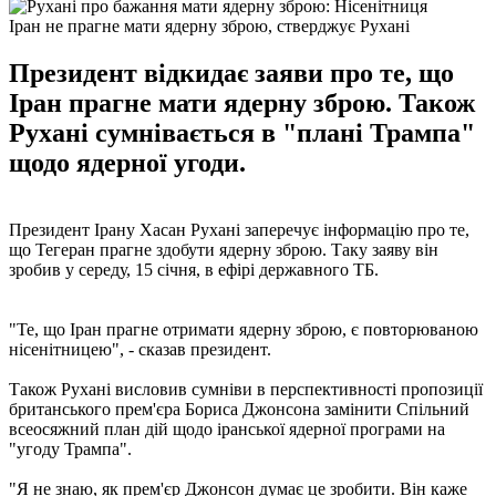
Іран не прагне мати ядерну зброю, стверджує Рухані
Президент відкидає заяви про те, що
Іран прагне мати ядерну зброю. Також
Рухані сумнівається в "плані Трампа"
щодо ядерної угоди.
Президент Ірану Хасан Рухані заперечує інформацію про те,
що Тегеран прагне здобути ядерну зброю. Таку заяву він
зробив у середу, 15 січня, в ефірі державного ТБ.
"Те, що Іран прагне отримати ядерну зброю, є повторюваною
нісенітницею", - сказав президент.
Також Рухані висловив сумніви в перспективності пропозиції
британського прем'єра Бориса Джонсона замінити Спільний
всеосяжний план дій щодо іранської ядерної програми на
"угоду Трампа".
"Я не знаю, як прем'єр Джонсон думає це зробити. Він каже