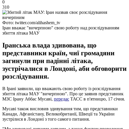
0
310
Фото: twitter.com/alihashem_tv
Іран вважає "вичерпною" свою роботу над розслідуванням
збиття літака МАУ
Іранська влада здивована, що
представники країн, чиї громадяни
загинули при падінні літака,
зустрічалися в Лондоні, аби обговорити
розслідування.
В Ірані заявили, що вважають свою роботу із розслідування
збиття літака МАУ "вичерпною". Про це заявив представник
МЗС Ірану Аббас Мусаві,
передає
ТАСС в п'ятницю, 17 січня.
Мусаві також висловив здивування тим, що представники
Канади, Афганістану, Великобританії, Швеції та України
зустрілися в Лондоні з того самого питання.
"Ми здивовані деякими заявами, а також фактом проведення