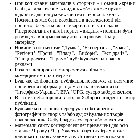
При копіюванні матеріалів зі сторінки « Новини України
і світу» , для інтернет - видань - обов'язкове пряме
відкрите для пошукових систем гіперпосилання .
Посилання має бути розміщена в незалежності від
повного або часткового використання матеріалів.
Гіперпосилання ( для інтернет - видань) - повинна бути
розміщена в підзаголовку або в першому абзаці
матеріалу.
Новини з позначками "Думка", "Експертиза", "Заява",
"Регіони", "Гроші", "Влада", "Вибори", "Тест-драйв",
"Спецпроекти", "Промо" публікуються на правах
реклами.
Розділ Спецпроекти створюється спільно з
комерційними партнерами.
Будь яке копіювання, публікація, передрук, чи наступне
поширення інформації, що містить посилання на
"Інтерфакс-Україна", EPA / UPG, суворо забороняється.
Власник веб-сторінки в розділі Я-Корреспондент є автор
публікації.
Будь-яке копіювання, передрук та відтворення
фотографічних творів та/або аудіовізуальних творів
правовласника Getty Images - суворо забороняється.
Матеріали сайту korrespondent.net призначені для осіб
старше 21 року (21+). Участь в азартних іграх може
викликати ігрову залежність. Дотримуйтесь правил