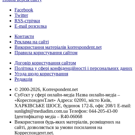
Facebook
Twitter
RSS-стрічки
E-mail розсилка
Контакти
Реклама на сайті
Використання матеріалів korrespondent.net
Правила користування сайтом
Договір користування сайтом
Політика у сфері конфіденційності і персональних даних
Угода щодо користування
Редакція
© 2000-2026, Korrespondent.net
Суб'єкт у сфері онлайн-медіа Назва онлайн-медіа –
«КореспонденТ.net» Адреса: 02091, місто Київ,
ХАРКІВСЬКЕ ШОСЕ, будинок 172-Б, офіс 208/1 E-mail:
sunlight@mediadim.com.ua
Телефон: 044-205-43-00
Ідентифікатор медіа – R40-06068
Використання будь-яких матеріалів, розміщених на
сайті, дозволяється за умови посилання на
Корреспондент.net.