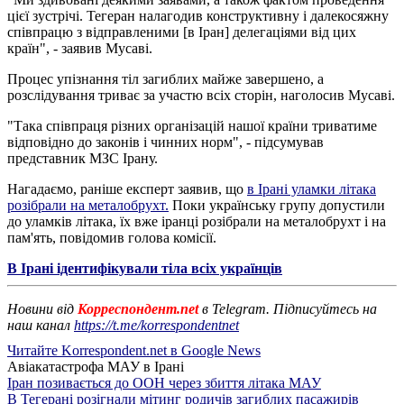
цієї зустрічі. Тегеран налагодив конструктивну і далекосяжну
співпрацю з відправленими [в Іран] делегаціями від цих
країн", - заявив Мусаві.
Процес упізнання тіл загиблих майже завершено, а
розслідування триває за участю всіх сторін, наголосив Мусаві.
"Така співпраця різних організацій нашої країни триватиме
відповідно до законів і чинних норм", - підсумував
представник МЗС Ірану.
Нагадаємо, раніше експерт заявив, що
в Ірані уламки літака
розібрали на металобрухт.
Поки українську групу допустили
до уламків літака, їх вже іранці розібрали на металобрухт і на
пам'ять, повідомив голова комісії.
В Ірані ідентифікували тіла всіх українців
Новини від
Корреспондент.net
в Telegram. Підписуйтесь на
наш канал
https://t.me/korrespondentnet
Читайте Korrespondent.net в Google News
Авіакатастрофа МАУ в Ірані
Іран позивається до ООН через збиття літака МАУ
В Тегерані розігнали мітинг родичів загиблих пасажирів