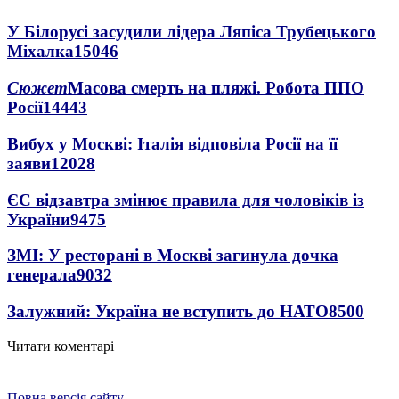
У Білорусі засудили лідера Ляпіса Трубецького
Міхалка
15046
Сюжет
Масова смерть на пляжі. Робота ППО
Росії
14443
Вибух у Москві: Італія відповіла Росії на її
заяви
12028
ЄС відзавтра змінює правила для чоловіків із
України
9475
ЗМІ: У ресторані в Москві загинула дочка
генерала
9032
Залужний: Україна не вступить до НАТО
8500
Читати коментарі
Повна версія сайту