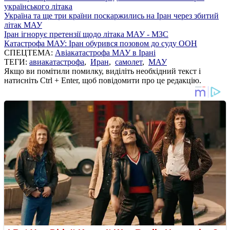
українського літака
Україна та ще три країни поскаржились на Іран через збитий
літак МАУ
Іран ігнорує претензії щодо літака МАУ - МЗС
Катастрофа МАУ: Іран обурився позовом до суду ООН
СПЕЦТЕМА:
Авіакатастрофа МАУ в Ірані
ТЕГИ:
авиакатастрофа
,
Иран
,
самолет
,
МАУ
Якщо ви помітили помилку, виділіть необхідний текст і
натисніть Ctrl + Enter, щоб повідомити про це редакцію.