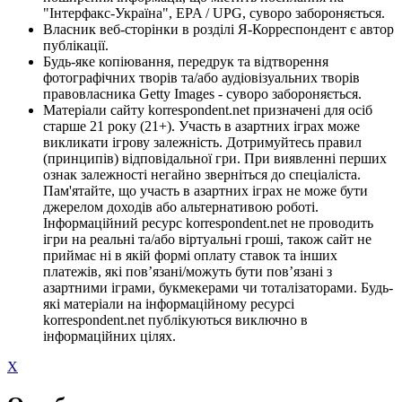
"Інтерфакс-Україна", EPA / UPG, суворо забороняється.
Власник веб-сторінки в розділі Я-Корреспондент є автор
публікації.
Будь-яке копіювання, передрук та відтворення
фотографічних творів та/або аудіовізуальних творів
правовласника Getty Images - суворо забороняється.
Матеріали сайту korrespondent.net призначені для осіб
старше 21 року (21+). Участь в азартних іграх може
викликати ігрову залежність. Дотримуйтесь правил
(принципів) відповідальної гри. При виявленні перших
ознак залежності негайно зверніться до спеціаліста.
Пам'ятайте, що участь в азартних іграх не може бути
джерелом доходів або альтернативою роботі.
Інформаційний ресурс korrespondent.net не проводить
ігри на реальні та/або віртуальні гроші, також сайт не
приймає ні в якій формі оплату ставок та інших
платежів, які пов’язані/можуть бути пов’язані з
азартними іграми, букмекерами чи тоталізаторами. Будь-
які матеріали на інформаційному ресурсі
korrespondent.net публікуються виключно в
інформаційних цілях.
X