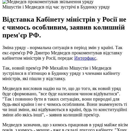
Мішустін і Медведєв під час зустрічі в Будинку уряду
Відставка Кабінету міністрів у Росії не
є чимось особливим, заявив колишній
прем'єр РФ.
Зміна уряду - нормальна ситуація в період змін у країні. Так
екс-прем'єр РФ Дмитро Медведєв прокоментував відставку
кабінетом міністрів у Росії, передає
Интерфакс
.
Так, новий прем'єр РФ Михайло Мішустін і Медведєв
зустрілися в п'ятницю в Будинку уряду з членами кабінету
міністрів, які пішли у відставку.
Медведєв висловив надію на те, що до того, як новий уряд
буде сформовано, "все буде належним чином відбуватися".
"Так і повинно бути в таких ситуаціях, вони природні для
будь-якої країни і не є чимось особливим. Вони знаменують ті
чи інші зміни, які відбуваються в країні, будь то конституційні
зміни або якісь інші", - заявив колишній прем'єр.
Медведєв зазначив, що з кимось працював в уряді майже вісім
років, з кимось - менше - вже в складі другого кабінету. "Хочу