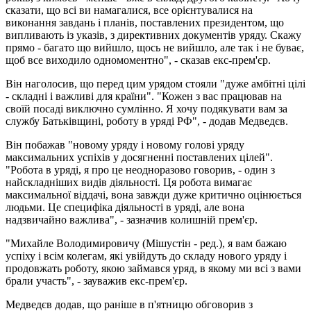
сказати, що всі ви намагалися, все орієнтувалися на
виконання завдань і планів, поставлених президентом, що
випливають із указів, з директивних документів уряду. Скажу
прямо - багато що вийшло, щось не вийшло, але так і не буває,
щоб все виходило одномоментно", - сказав екс-прем'єр.
Він наголосив, що перед цим урядом стояли "дуже амбітні цілі
- складні і важливі для країни". "Кожен з вас працював на
своїй посаді виключно сумлінно. Я хочу подякувати вам за
службу Батьківщині, роботу в уряді РФ", - додав Медведєв.
Він побажав "новому уряду і новому голові уряду
максимальних успіхів у досягненні поставлених цілей".
"Робота в уряді, я про це неодноразово говорив, - один з
найскладніших видів діяльності. Ця робота вимагає
максимальної віддачі, вона завжди дуже критично оцінюється
людьми. Це специфіка діяльності в уряді, але вона
надзвичайно важлива", - зазначив колишній прем'єр.
"Михайле Володимировичу (Мішустін - ред.), я вам бажаю
успіху і всім колегам, які увійдуть до складу нового уряду і
продовжать роботу, якою займався уряд, в якому ми всі з вами
брали участь", - зауважив екс-прем'єр.
Медведєв додав, що раніше в п'ятницю обговорив з