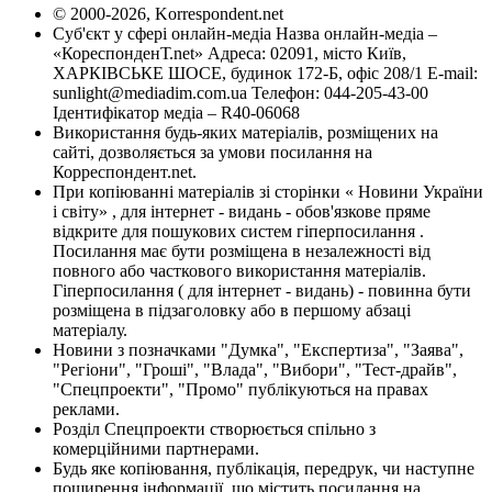
© 2000-2026, Korrespondent.net
Суб'єкт у сфері онлайн-медіа Назва онлайн-медіа –
«КореспонденТ.net» Адреса: 02091, місто Київ,
ХАРКІВСЬКЕ ШОСЕ, будинок 172-Б, офіс 208/1 E-mail:
sunlight@mediadim.com.ua
Телефон: 044-205-43-00
Ідентифікатор медіа – R40-06068
Використання будь-яких матеріалів, розміщених на
сайті, дозволяється за умови посилання на
Корреспондент.net.
При копіюванні матеріалів зі сторінки « Новини України
і світу» , для інтернет - видань - обов'язкове пряме
відкрите для пошукових систем гіперпосилання .
Посилання має бути розміщена в незалежності від
повного або часткового використання матеріалів.
Гіперпосилання ( для інтернет - видань) - повинна бути
розміщена в підзаголовку або в першому абзаці
матеріалу.
Новини з позначками "Думка", "Експертиза", "Заява",
"Регіони", "Гроші", "Влада", "Вибори", "Тест-драйв",
"Спецпроекти", "Промо" публікуються на правах
реклами.
Розділ Спецпроекти створюється спільно з
комерційними партнерами.
Будь яке копіювання, публікація, передрук, чи наступне
поширення інформації, що містить посилання на