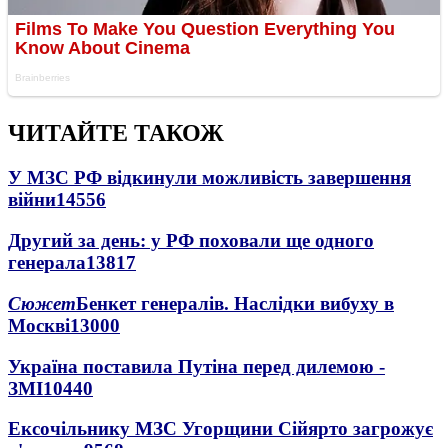
ЧИТАЙТЕ ТАКОЖ
У МЗС РФ відкинули можливість завершення
війни
14556
Другий за день: у РФ поховали ще одного
генерала
13817
Сюжет
Бенкет генералів. Наслідки вибуху в
Москві
13000
Україна поставила Путіна перед дилемою -
ЗМІ
10440
Ексочільнику МЗС Угорщини Сійярто загрожує