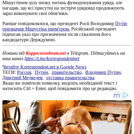
Мішустіним цілу низку питань функціонування уряду, але
нагадав, що всі присутні на зустрічі урядовці продовжують
зараз виконувати свої обов'язки.
Раніше повідомлялося, що президент Росії Володимир
Путін
призначив Мішустіна прем'єром.
Російський президент
підписав указ про призначення після схвалення його
кандидатури Держдумою.
Новини від
Корреспондент.net
в Telegram. Підписуйтесь на
наш канал
https://t.me/korrespondentnet
Читайте Korrespondent.net в Google News
ТЕГИ:
Россия
,
Путин
,
правительство
,
Владимир Путин
,
Дмитрий Медведев
,
отставка правительства
Якщо ви помітили помилку, виділіть необхідний текст і
натисніть Ctrl + Enter, щоб повідомити про це редакцію.