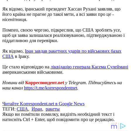
Як відомо, іранський президент Хассан Рухані заявляв, що
його країна не прагне до такої мети, а всі заяви про це -
нісенітниця.
Помпео, своєю чергою, підкреслив, що США зроблять усе,
щоб ця заява залишалася реалізовуваною, підтверджуваною і
піддатливою для перевірки.
Як відомо,
Іран завдав ракетних ударів по військових базах
США
в Іраку.
Це стало відповіддю на
ліквідацію генерала Касема Сулеймані
американськими військовими.
Новини від
Корреспондент.net
у Telegram. Підписуйтесь на
наш канал
https://t.me/korrespondentnet
.
Читайте Korrespondent.net в Google News
ТЕГИ:
США
,
Иран
,
ракеты
Якщо ви помітили помилку, виділіть необхідний текст і
натисніть Ctrl + Enter, щоб повідомити про це редакцію.