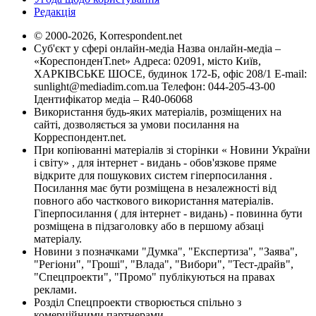
Редакція
© 2000-2026, Korrespondent.net
Суб'єкт у сфері онлайн-медіа Назва онлайн-медіа –
«КореспонденТ.net» Адреса: 02091, місто Київ,
ХАРКІВСЬКЕ ШОСЕ, будинок 172-Б, офіс 208/1 E-mail:
sunlight@mediadim.com.ua
Телефон: 044-205-43-00
Ідентифікатор медіа – R40-06068
Використання будь-яких матеріалів, розміщених на
сайті, дозволяється за умови посилання на
Корреспондент.net.
При копіюванні матеріалів зі сторінки « Новини України
і світу» , для інтернет - видань - обов'язкове пряме
відкрите для пошукових систем гіперпосилання .
Посилання має бути розміщена в незалежності від
повного або часткового використання матеріалів.
Гіперпосилання ( для інтернет - видань) - повинна бути
розміщена в підзаголовку або в першому абзаці
матеріалу.
Новини з позначками "Думка", "Експертиза", "Заява",
"Регіони", "Гроші", "Влада", "Вибори", "Тест-драйв",
"Спецпроекти", "Промо" публікуються на правах
реклами.
Розділ Спецпроекти створюється спільно з
комерційними партнерами.