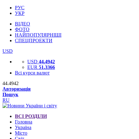
РУС
УКР
ВІДЕО
ФОТО
НАЙПОПУЛЯРНІШІ
СПЕЦПРОЕКТИ
USD
USD
44.4942
EUR
51.3366
Всі курси валют
44.4942
Авторизація
Пошук
RU
ВСІ РОЗДІЛИ
Головна
Україна
Місто
Світ