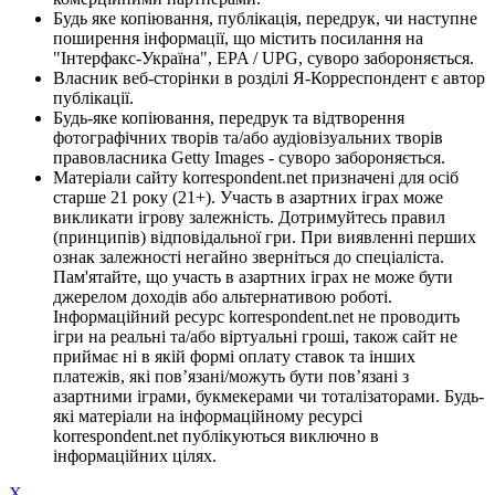
Будь яке копіювання, публікація, передрук, чи наступне
поширення інформації, що містить посилання на
"Інтерфакс-Україна", EPA / UPG, суворо забороняється.
Власник веб-сторінки в розділі Я-Корреспондент є автор
публікації.
Будь-яке копіювання, передрук та відтворення
фотографічних творів та/або аудіовізуальних творів
правовласника Getty Images - суворо забороняється.
Матеріали сайту korrespondent.net призначені для осіб
старше 21 року (21+). Участь в азартних іграх може
викликати ігрову залежність. Дотримуйтесь правил
(принципів) відповідальної гри. При виявленні перших
ознак залежності негайно зверніться до спеціаліста.
Пам'ятайте, що участь в азартних іграх не може бути
джерелом доходів або альтернативою роботі.
Інформаційний ресурс korrespondent.net не проводить
ігри на реальні та/або віртуальні гроші, також сайт не
приймає ні в якій формі оплату ставок та інших
платежів, які пов’язані/можуть бути пов’язані з
азартними іграми, букмекерами чи тоталізаторами. Будь-
які матеріали на інформаційному ресурсі
korrespondent.net публікуються виключно в
інформаційних цілях.
X