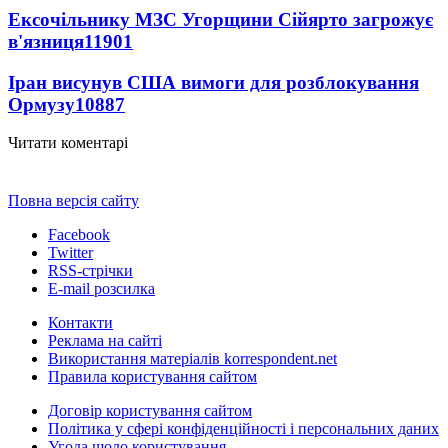
Ексочільнику МЗС Угорщини Сійярто загрожує
в'язниця
11901
Іран висунув США вимоги для розблокування
Ормузу
10887
Читати коментарі
Повна версія сайту
Facebook
Twitter
RSS-стрічки
E-mail розсилка
Контакти
Реклама на сайті
Використання матеріалів korrespondent.net
Правила користування сайтом
Договір користування сайтом
Політика у сфері конфіденційності і персональних даних
Угода щодо користування