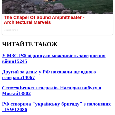
ЧИТАЙТЕ ТАКОЖ
У МЗС РФ відкинули можливість завершення
війни
15245
Другий за день: у РФ поховали ще одного
генерала
14067
Сюжет
Бенкет генералів. Наслідки вибуху в
Москві
13802
РФ створила "українську бригаду" з полонених
- ISW
12086