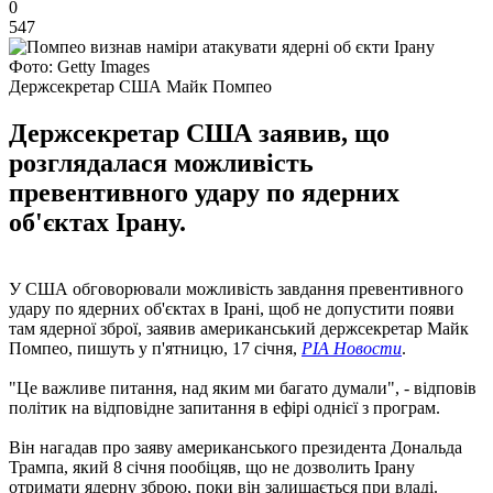
0
547
Фото: Getty Images
Держсекретар США Майк Помпео
Держсекретар США заявив, що
розглядалася можливість
превентивного удару по ядерних
об'єктах Ірану.
У CША обговорювали можливість завдання превентивного
удару по ядерних об'єктах в Ірані, щоб не допустити появи
там ядерної зброї, заявив американський держсекретар Майк
Помпео, пишуть у п'ятницю, 17 січня,
РІА Новости
.
"Це важливе питання, над яким ми багато думали", - відповів
політик на відповідне запитання в ефірі однієї з програм.
Він нагадав про заяву американського президента Дональда
Трампа, який 8 січня пообіцяв, що не дозволить Ірану
отримати ядерну зброю, поки він залишається при владі.