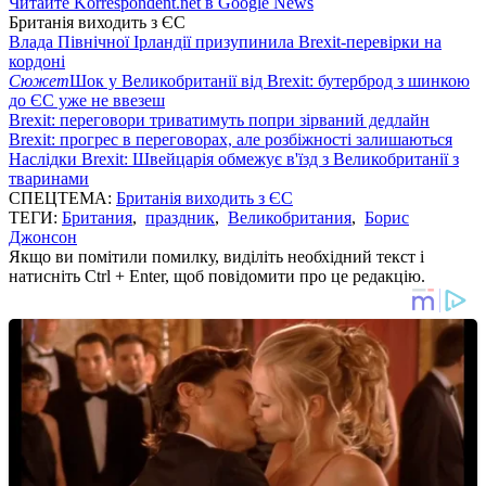
Читайте Korrespondent.net в Google News
Британія виходить з ЄС
Влада Північної Ірландії призупинила Brexit-перевірки на
кордоні
Сюжет
Шок у Великобританії від Brexit: бутерброд з шинкою
до ЄС уже не ввезеш
Brexit: переговори триватимуть попри зірваний дедлайн
Brexit: прогрес в переговорах, але розбіжності залишаються
Наслідки Brexit: Швейцарія обмежує в'їзд з Великобританії з
тваринами
СПЕЦТЕМА:
Британія виходить з ЄС
ТЕГИ:
Британия
,
праздник
,
Великобритания
,
Борис
Джонсон
Якщо ви помітили помилку, виділіть необхідний текст і
натисніть Ctrl + Enter, щоб повідомити про це редакцію.