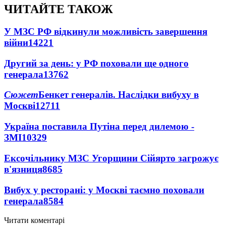
ЧИТАЙТЕ ТАКОЖ
У МЗС РФ відкинули можливість завершення
війни
14221
Другий за день: у РФ поховали ще одного
генерала
13762
Сюжет
Бенкет генералів. Наслідки вибуху в
Москві
12711
Україна поставила Путіна перед дилемою -
ЗМІ
10329
Ексочільнику МЗС Угорщини Сійярто загрожує
в'язниця
8685
Вибух у ресторані: у Москві таємно поховали
генерала
8584
Читати коментарі