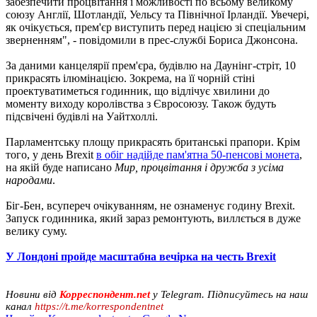
забезпечити процвітання і можливості по всьому великому
союзу Англії, Шотландії, Уельсу та Північної Ірландії. Увечері,
як очікується, прем'єр виступить перед нацією зі спеціальним
зверненням", - повідомили в прес-службі Бориса Джонсона.
За даними канцелярії прем'єра, будівлю на Даунінг-стріт, 10
прикрасять ілюмінацією. Зокрема, на її чорній стіні
проектуватиметься годинник, що відлічує хвилини до
моменту виходу королівства з Євросоюзу. Також будуть
підсвічені будівлі на Уайтхоллі.
Парламентську площу прикрасять британські прапори. Крім
того, у день Brexit
в обіг надійде пам'ятна 50-пенсові монета
,
на якій буде написано
Мир, процвітання і дружба з усіма
народами
.
Біг-Бен, всупереч очікуванням, не ознаменує годину Brexit.
Запуск годинника, який зараз ремонтують, виллється в дуже
велику суму.
У Лондоні пройде масштабна вечірка на честь Brexit
Новини від
Корреспондент.net
у Telegram. Підписуйтесь на наш
канал
https://t.me/korrespondentnet