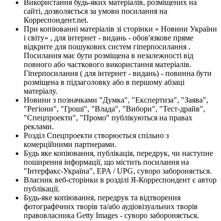
Використання будь-яких матеріалів, розміщених на
сайті, дозволяється за умови посилання на
Корреспондент.net.
При копіюванні матеріалів зі сторінки « Новини України
і світу» , для інтернет - видань - обов'язкове пряме
відкрите для пошукових систем гіперпосилання .
Посилання має бути розміщена в незалежності від
повного або часткового використання матеріалів.
Гіперпосилання ( для інтернет - видань) - повинна бути
розміщена в підзаголовку або в першому абзаці
матеріалу.
Новини з позначками "Думка", "Експертиза", "Заява",
"Регіони", "Гроші", "Влада", "Вибори", "Тест-драйв",
"Спецпроекти", "Промо" публікуються на правах
реклами.
Розділ Спецпроекти створюється спільно з
комерційними партнерами.
Будь яке копіювання, публікація, передрук, чи наступне
поширення інформації, що містить посилання на
"Інтерфакс-Україна", EPA / UPG, суворо забороняється.
Власник веб-сторінки в розділі Я-Корреспондент є автор
публікації.
Будь-яке копіювання, передрук та відтворення
фотографічних творів та/або аудіовізуальних творів
правовласника Getty Images - суворо забороняється.