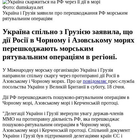
Фото: dumskaya.net
Україна і Грузія заявили про перешкоджання РФ морським
рятувальним операціям
Україна спільно з Грузією заявила, що
дії Росії в Чорному і Азовському морях
перешкоджають морським
рятувальним операціям в регіоні.
У Міжнародну морську організацію Україна і Грузія
направили спільну скаргу через протиправні дії Росії в
Азовському і Чорному морях. Про це
повідомляє
прес-служба
посольства України у Великій Британії в суботу, 18 січня.
Дії РФ перешкоджають пошуково-рятувальним операціям в
Чорному морі, Азовському морі і Керченській протоці.
"Делегації України і Грузії звернули увагу держав-членів
ММО на протиправну діяльність РФ, яка перешкоджає
пошуково-рятувальним операціям в Чорному морі,
Азовському морі і Керченській протоці. Спільний документ
України і Грузії був підтриманий делегаціями країн ЄС і