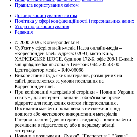
Правила користування сайтом
Договір користування сайтом
Політика у сфері конфіденційності і персональних даних
Угода щодо користування
Редакція
© 2000-2026, Korrespondent.net
Суб'єкт у сфері онлайн-медіа Назва онлайн-медіа –
«КореспонденТ.net» Адреса: 02091, місто Київ,
ХАРКІВСЬКЕ ШОСЕ, будинок 172-Б, офіс 208/1 E-mail:
sunlight@mediadim.com.ua
Телефон: 044-205-43-00
Ідентифікатор медіа – R40-06068
Використання будь-яких матеріалів, розміщених на
сайті, дозволяється за умови посилання на
Корреспондент.net.
При копіюванні матеріалів зі сторінки « Новини України
і світу» , для інтернет - видань - обов'язкове пряме
відкрите для пошукових систем гіперпосилання .
Посилання має бути розміщена в незалежності від
повного або часткового використання матеріалів.
Гіперпосилання ( для інтернет - видань) - повинна бути
розміщена в підзаголовку або в першому абзаці
матеріалу.
Новини з позначками "Думка", "Експертиза", "Заява",