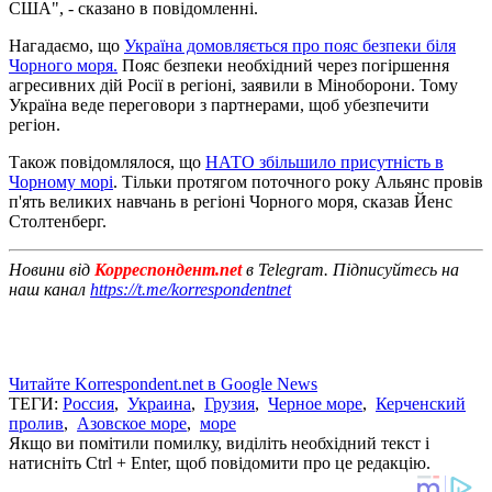
США", - сказано в повідомленні.
Нагадаємо, що
Україна домовляється про пояс безпеки біля
Чорного моря.
Пояс безпеки необхідний через погіршення
агресивних дій Росії в регіоні, заявили в Міноборони. Тому
Україна веде переговори з партнерами, щоб убезпечити
регіон.
Також повідомлялося, що
НАТО збільшило присутність в
Чорному морі
. Тільки протягом поточного року Альянс провів
п'ять великих навчань в регіоні Чорного моря, сказав Йенс
Столтенберг.
Новини від
Корреспондент.net
в Telegram. Підписуйтесь на
наш канал
https://t.me/korrespondentnet
Читайте Korrespondent.net в Google News
ТЕГИ:
Россия
,
Украина
,
Грузия
,
Черное море
,
Керченский
пролив
,
Азовское море
,
море
Якщо ви помітили помилку, виділіть необхідний текст і
натисніть Ctrl + Enter, щоб повідомити про це редакцію.