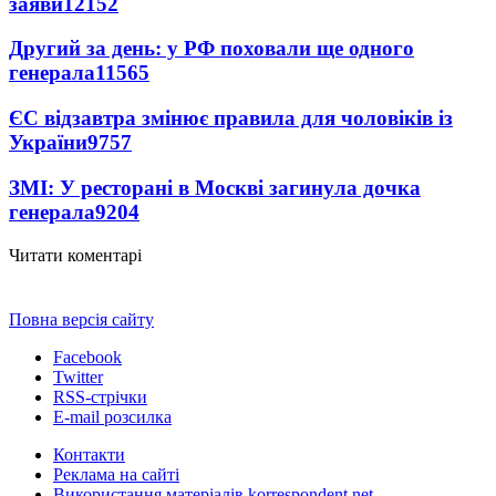
заяви
12152
Другий за день: у РФ поховали ще одного
генерала
11565
ЄС відзавтра змінює правила для чоловіків із
України
9757
ЗМІ: У ресторані в Москві загинула дочка
генерала
9204
Читати коментарі
Повна версія сайту
Facebook
Twitter
RSS-стрічки
E-mail розсилка
Контакти
Реклама на сайті
Використання матеріалів korrespondent.net