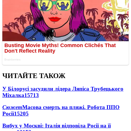
ЧИТАЙТЕ ТАКОЖ
У Білорусі засудили лідера Ляпіса Трубецького
Міхалка
15713
Сюжет
Масова смерть на пляжі. Робота ППО
Росії
15205
Вибух у Москві: Італія відповіла Росії на її