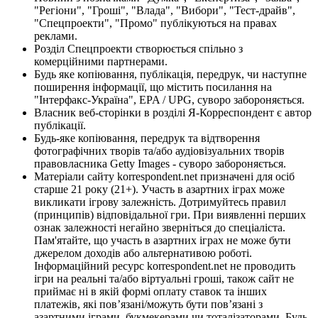
"Регіони", "Гроші", "Влада", "Вибори", "Тест-драйв",
"Спецпроекти", "Промо" публікуються на правах
реклами.
Розділ Спецпроекти створюється спільно з
комерційними партнерами.
Будь яке копіювання, публікація, передрук, чи наступне
поширення інформації, що містить посилання на
"Інтерфакс-Україна", EPA / UPG, суворо забороняється.
Власник веб-сторінки в розділі Я-Корреспондент є автор
публікації.
Будь-яке копіювання, передрук та відтворення
фотографічних творів та/або аудіовізуальних творів
правовласника Getty Images - суворо забороняється.
Матеріали сайту korrespondent.net призначені для осіб
старше 21 року (21+). Участь в азартних іграх може
викликати ігрову залежність. Дотримуйтесь правил
(принципів) відповідальної гри. При виявленні перших
ознак залежності негайно зверніться до спеціаліста.
Пам'ятайте, що участь в азартних іграх не може бути
джерелом доходів або альтернативою роботі.
Інформаційний ресурс korrespondent.net не проводить
ігри на реальні та/або віртуальні гроші, також сайт не
приймає ні в якій формі оплату ставок та інших
платежів, які пов’язані/можуть бути пов’язані з
азартними іграми, букмекерами чи тоталізаторами. Будь-