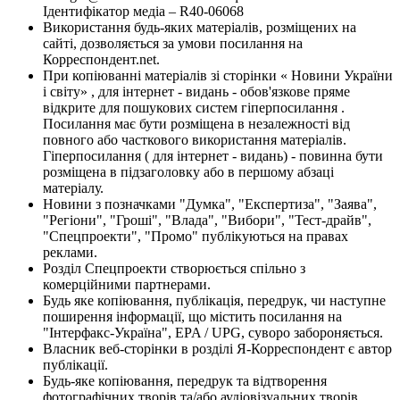
Ідентифікатор медіа – R40-06068
Використання будь-яких матеріалів, розміщених на
сайті, дозволяється за умови посилання на
Корреспондент.net.
При копіюванні матеріалів зі сторінки « Новини України
і світу» , для інтернет - видань - обов'язкове пряме
відкрите для пошукових систем гіперпосилання .
Посилання має бути розміщена в незалежності від
повного або часткового використання матеріалів.
Гіперпосилання ( для інтернет - видань) - повинна бути
розміщена в підзаголовку або в першому абзаці
матеріалу.
Новини з позначками "Думка", "Експертиза", "Заява",
"Регіони", "Гроші", "Влада", "Вибори", "Тест-драйв",
"Спецпроекти", "Промо" публікуються на правах
реклами.
Розділ Спецпроекти створюється спільно з
комерційними партнерами.
Будь яке копіювання, публікація, передрук, чи наступне
поширення інформації, що містить посилання на
"Інтерфакс-Україна", EPA / UPG, суворо забороняється.
Власник веб-сторінки в розділі Я-Корреспондент є автор
публікації.
Будь-яке копіювання, передрук та відтворення
фотографічних творів та/або аудіовізуальних творів