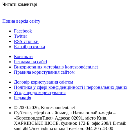
Читати коментарі
Повна версія сайту
Facebook
Twitter
RSS-стрічки
E-mail розсилка
Контакти
Реклама на сайті
Використання матеріалів korrespondent.net
Правила користування сайтом
Договір користування сайтом
Політика у сфері конфіденційності і персональних даних
Угода щодо користування
Редакція
© 2000-2026, Korrespondent.net
Суб'єкт у сфері онлайн-медіа Назва онлайн-медіа –
«КореспонденТ.net» Адреса: 02091, місто Київ,
ХАРКІВСЬКЕ ШОСЕ, будинок 172-Б, офіс 208/1 E-mail:
sunlight@mediadim.com.ua
Телефон: 044-205-43-00