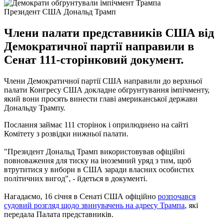
Президент США Дональд Трамп
Члени палати представників США від
Демократичної партії направили в
Сенат 111-сторінковий документ.
Члени Демократичної партії США направили до верхньої
палати Конгресу США докладне обґрунтування імпічменту,
який вони просять винести главі американської держави
Дональду Трампу.
Послання займає 111 сторінок і оприлюднено на сайті
Комітету з розвідки нижньої палати.
"Президент Дональд Трамп використовував офіційні
повноваження для тиску на іноземний уряд з тим, щоб
втрутитися у вибори в США заради власних особистих
політичних вигод", - йдеться в документі.
Нагадаємо, 16 січня в Сенаті США офіційно
розпочався
судовий розгляд щодо звинувачень на адресу Трампа
, які
передала Палата представників.