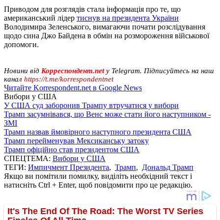
Приводом для розглядів стала інформація про те, що
американський лідер
тиснув на президента України
Володимира Зеленського, вимагаючи почати розслідування
щодо сина Джо Байдена в обмін на розмороження військової
допомоги.
Новини від
Корреспондент.net
у Telegram. Підписуйтесь на наш
канал
https://t.me/korrespondentnet
Читайте Korrespondent.net в Google News
Вибори у США
У США суд заборонив Трампу втручатися у вибори
Трамп засумнівався, що Венс може стати його наступником -
ЗМІ
Трамп назвав ймовірного наступного президента США
Трамп перейменував Мексиканську затоку
Трамп офіційно став президентом США
СПЕЦТЕМА:
Вибори у США
ТЕГИ:
Импичмент Президента
,
Трамп
,
Дональд Трамп
Якщо ви помітили помилку, виділіть необхідний текст і
натисніть Ctrl + Enter, щоб повідомити про це редакцію.