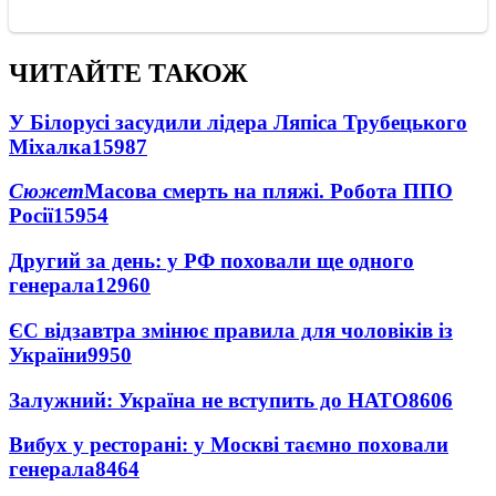
ЧИТАЙТЕ ТАКОЖ
У Білорусі засудили лідера Ляпіса Трубецького
Міхалка
15987
Сюжет
Масова смерть на пляжі. Робота ППО
Росії
15954
Другий за день: у РФ поховали ще одного
генерала
12960
ЄС відзавтра змінює правила для чоловіків із
України
9950
Залужний: Україна не вступить до НАТО
8606
Вибух у ресторані: у Москві таємно поховали
генерала
8464