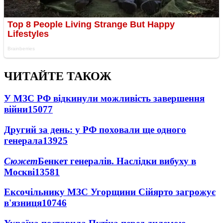
ЧИТАЙТЕ ТАКОЖ
У МЗС РФ відкинули можливість завершення
війни
15077
Другий за день: у РФ поховали ще одного
генерала
13925
Сюжет
Бенкет генералів. Наслідки вибуху в
Москві
13581
Ексочільнику МЗС Угорщини Сійярто загрожує
в'язниця
10746