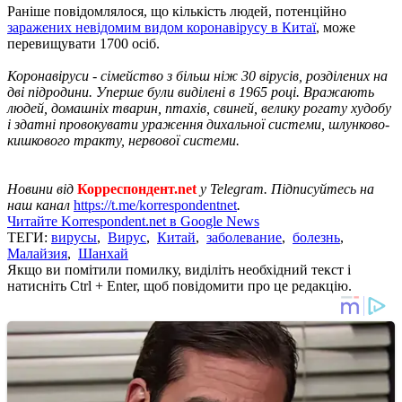
Раніше повідомлялося, що кількість людей, потенційно
заражених невідомим видом коронавірусу в Китаї
, може
перевищувати 1700 осіб.
Коронавіруси - сімейство з більш ніж 30 вірусів, розділених на
дві підродини. Уперше були виділені в 1965 році. Вражають
людей, домашніх тварин, птахів, свиней, велику рогату худобу
і здатні провокувати ураження дихальної системи, шлунково-
кишкового тракту, нервової системи.
Новини від
Корреспондент.net
у Telegram. Підписуйтесь на
наш канал
https://t.me/korrespondentnet
.
Читайте Korrespondent.net в Google News
ТЕГИ:
вирусы
,
Вирус
,
Китай
,
заболевание
,
болезнь
,
Малайзия
,
Шанхай
Якщо ви помітили помилку, виділіть необхідний текст і
натисніть Ctrl + Enter, щоб повідомити про це редакцію.