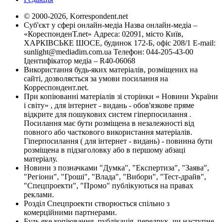
© 2000-2026, Korrespondent.net
Суб'єкт у сфері онлайн-медіа Назва онлайн-медіа –
«КореспонденТ.net» Адреса: 02091, місто Київ,
ХАРКІВСЬКЕ ШОСЕ, будинок 172-Б, офіс 208/1 E-mail:
sunlight@mediadim.com.ua
Телефон: 044-205-43-00
Ідентифікатор медіа – R40-06068
Використання будь-яких матеріалів, розміщених на
сайті, дозволяється за умови посилання на
Корреспондент.net.
При копіюванні матеріалів зі сторінки « Новини України
і світу» , для інтернет - видань - обов'язкове пряме
відкрите для пошукових систем гіперпосилання .
Посилання має бути розміщена в незалежності від
повного або часткового використання матеріалів.
Гіперпосилання ( для інтернет - видань) - повинна бути
розміщена в підзаголовку або в першому абзаці
матеріалу.
Новини з позначками "Думка", "Експертиза", "Заява",
"Регіони", "Гроші", "Влада", "Вибори", "Тест-драйв",
"Спецпроекти", "Промо" публікуються на правах
реклами.
Розділ Спецпроекти створюється спільно з
комерційними партнерами.
Будь яке копіювання, публікація, передрук, чи наступне