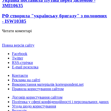
Україна поставила Путіна перед дилемою -
ЗМІ
10635
РФ створила "українську бригаду" з полонених
- ISW
10385
Читати коментарі
Повна версія сайту
Facebook
Twitter
RSS-стрічки
E-mail розсилка
Контакти
Реклама на сайті
Використання матеріалів korrespondent.net
Правила користування сайтом
Договір користування сайтом
Політика у сфері конфіденційності і персональних даних
Угода щодо користування
Редакція