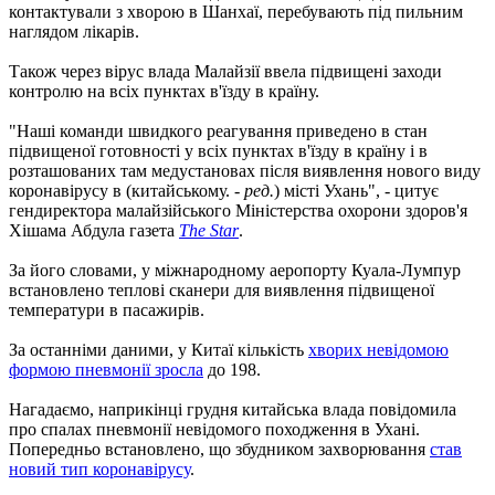
контактували з хворою в Шанхаї, перебувають під пильним
наглядом лікарів.
Також через вірус влада Малайзії ввела підвищені заходи
контролю на всіх пунктах в'їзду в країну.
"Наші команди швидкого реагування приведено в стан
підвищеної готовності у всіх пунктах в'їзду в країну і в
розташованих там медустановах після виявлення нового виду
коронавірусу в (китайському. -
ред.
) місті Ухань", - цитує
гендиректора малайзійського Міністерства охорони здоров'я
Хішама Абдула газета
The Star
.
За його словами, у міжнародному аеропорту Куала-Лумпур
встановлено теплові сканери для виявлення підвищеної
температури в пасажирів.
За останніми даними, у Китаї кількість
хворих невідомою
формою пневмонії зросла
до 198.
Нагадаємо, наприкінці грудня китайська влада повідомила
про спалах пневмонії невідомого походження в Ухані.
Попередньо встановлено, що збудником захворювання
став
новий тип коронавірусу
.