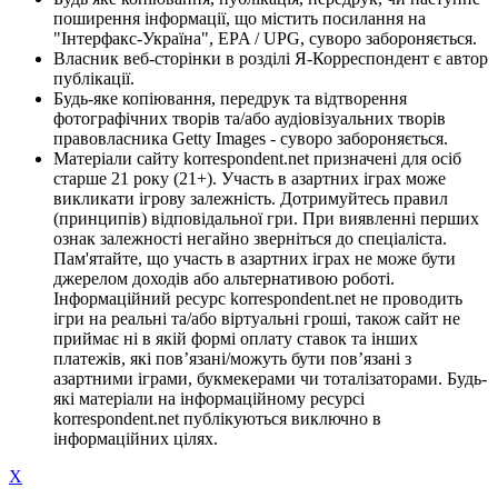
поширення інформації, що містить посилання на
"Інтерфакс-Україна", EPA / UPG, суворо забороняється.
Власник веб-сторінки в розділі Я-Корреспондент є автор
публікації.
Будь-яке копіювання, передрук та відтворення
фотографічних творів та/або аудіовізуальних творів
правовласника Getty Images - суворо забороняється.
Матеріали сайту korrespondent.net призначені для осіб
старше 21 року (21+). Участь в азартних іграх може
викликати ігрову залежність. Дотримуйтесь правил
(принципів) відповідальної гри. При виявленні перших
ознак залежності негайно зверніться до спеціаліста.
Пам'ятайте, що участь в азартних іграх не може бути
джерелом доходів або альтернативою роботі.
Інформаційний ресурс korrespondent.net не проводить
ігри на реальні та/або віртуальні гроші, також сайт не
приймає ні в якій формі оплату ставок та інших
платежів, які пов’язані/можуть бути пов’язані з
азартними іграми, букмекерами чи тоталізаторами. Будь-
які матеріали на інформаційному ресурсі
korrespondent.net публікуються виключно в
інформаційних цілях.
X