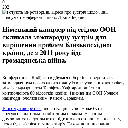
0
202
Підсумки конференції щодо Лівії в Берліні
Німецький канцлер під егідою ООН
скликала міжнародну зустріч для
вирішення проблем близькосхідної
країни, де з 2011 року йде
громадянська війна.
Конференція з Лівії, яка відбулася в Берліні, завершилася
затвердженням всеосяжного плану із врегулювання конфлікту
між фельдмаршалом Халіфою Хафтаром, чиї сили
контролюють 80 відсотків країни, і визнаним ООН Урядом
нацзгоди, очолюваним Фаїзом Сараджем.
У ньому говориться
, що ситуація в Лівії може бути
врегульована тільки політичним шляхом. Учасники
домовилися не допомагати підтримкою сторонам конфлікту,
поки буде зберігатися перемир'я. Також вони погодили