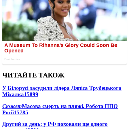
ЧИТАЙТЕ ТАКОЖ
У Білорусі засудили лідера Ляпіса Трубецького
Міхалка
15899
Сюжет
Масова смерть на пляжі. Робота ППО
Росії
15785
Другий за день: у РФ поховали ще одного