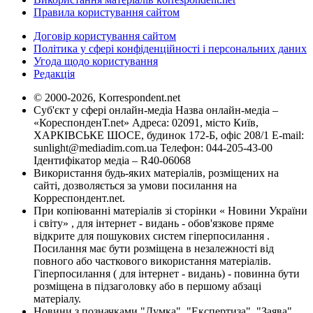
Правила користування сайтом
Договір користування сайтом
Політика у сфері конфіденційності і персональних даних
Угода щодо користування
Редакція
© 2000-2026, Korrespondent.net
Суб'єкт у сфері онлайн-медіа Назва онлайн-медіа –
«КореспонденТ.net» Адреса: 02091, місто Київ,
ХАРКІВСЬКЕ ШОСЕ, будинок 172-Б, офіс 208/1 E-mail:
sunlight@mediadim.com.ua
Телефон: 044-205-43-00
Ідентифікатор медіа – R40-06068
Використання будь-яких матеріалів, розміщених на
сайті, дозволяється за умови посилання на
Корреспондент.net.
При копіюванні матеріалів зі сторінки « Новини України
і світу» , для інтернет - видань - обов'язкове пряме
відкрите для пошукових систем гіперпосилання .
Посилання має бути розміщена в незалежності від
повного або часткового використання матеріалів.
Гіперпосилання ( для інтернет - видань) - повинна бути
розміщена в підзаголовку або в першому абзаці
матеріалу.
Новини з позначками "Думка", "Експертиза", "Заява",