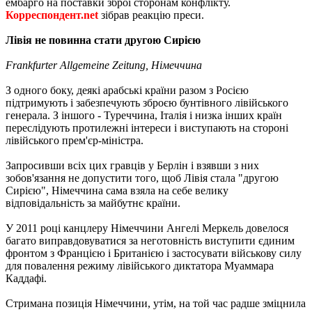
ембарго на поставки зброї сторонам конфлікту.
Корреспондент.net
зібрав реакцію преси.
Лівія не повинна стати другою Сирією
Frankfurter Allgemeine Zeitung, Німеччина
З одного боку, деякі арабські країни разом з Росією
підтримують і забезпечують зброєю бунтівного лівійського
генерала. З іншого - Туреччина, Італія і низка інших країн
переслідують протилежні інтереси і виступають на стороні
лівійського прем'єр-міністра.
Запросивши всіх цих гравців у Берлін і взявши з них
зобов'язання не допустити того, щоб Лівія стала "другою
Сирією", Німеччина сама взяла на себе велику
відповідальність за майбутнє країни.
У 2011 році канцлеру Німеччини Ангелі Меркель довелося
багато виправдовуватися за неготовність виступити єдиним
фронтом з Францією і Британією і застосувати військову силу
для повалення режиму лівійського диктатора Муаммара
Каддафі.
Стримана позиція Німеччини, утім, на той час радше зміцнила