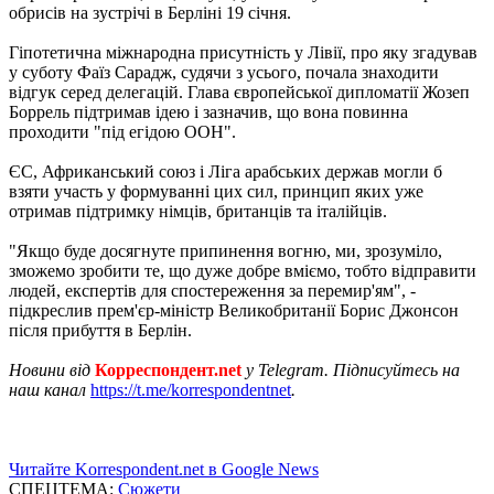
обрисів на зустрічі в Берліні 19 січня.
Гіпотетична міжнародна присутність у Лівії, про яку згадував
у суботу Фаїз Сарадж, судячи з усього, почала знаходити
відгук серед делегацій. Глава європейської дипломатії Жозеп
Боррель підтримав ідею і зазначив, що вона повинна
проходити "під егідою ООН".
ЄС, Африканський союз і Ліга арабських держав могли б
взяти участь у формуванні цих сил, принцип яких уже
отримав підтримку німців, британців та італійців.
"Якщо буде досягнуте припинення вогню, ми, зрозуміло,
зможемо зробити те, що дуже добре вміємо, тобто відправити
людей, експертів для спостереження за перемир'ям", -
підкреслив прем'єр-міністр Великобританії Борис Джонсон
після прибуття в Берлін.
Новини від
Корреспондент.net
у Telegram. Підписуйтесь на
наш канал
https://t.me/korrespondentnet
.
Читайте Korrespondent.net в Google News
СПЕЦТЕМА:
Сюжети