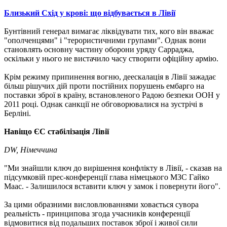
Близький Схід у крові: що відбувається в Лівії
Бунтівний генерал вимагає ліквідувати тих, кого він вважає
"ополченцями" і "терористичними групами". Однак вони
становлять основну частину оборони уряду Сарраджа,
оскільки у нього не вистачило часу створити офіційну армію.
Крім режиму припинення вогню, деескалація в Лівії зажадає
більш рішучих дій проти постійних порушень ембарго на
поставки зброї в країну, встановленого Радою безпеки ООН у
2011 році. Однак санкції не обговорювалися на зустрічі в
Берліні.
Навіщо ЄС стабілізація Лівії
DW, Німеччина
"Ми знайшли ключ до вирішення конфлікту в Лівії, - сказав на
підсумковій прес-конференції глава німецького МЗС Гайко
Маас. - Залишилося вставити ключ у замок і повернути його".
За цими образними висловлюваннями ховається сувора
реальність - принципова згода учасників конференції
відмовитися від подальших поставок зброї і живої сили