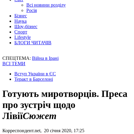
Всі новини розділу
Росія
Бізнес
Наука
Шоу-бізнес
Спорт
Lifestyle
БЛОГИ ЧИТАЧІВ
СПЕЦТЕМА:
Війна в Ірані
ВСІ ТЕМИ
Вступ України в ЄС
Теракт в Барселоні
Готують миротворців. Преса
про зустріч щодо
Лівії
Сюжет
Корреспондент.net, 20 січня 2020, 17:25