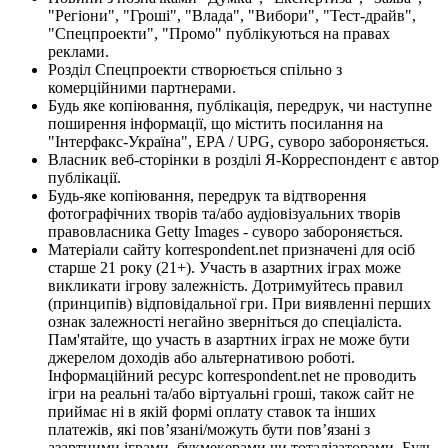
"Регіони", "Гроші", "Влада", "Вибори", "Тест-драйв",
"Спецпроекти", "Промо" публікуються на правах
реклами.
Розділ Спецпроекти створюється спільно з
комерційними партнерами.
Будь яке копіювання, публікація, передрук, чи наступне
поширення інформації, що містить посилання на
"Інтерфакс-Україна", EPA / UPG, суворо забороняється.
Власник веб-сторінки в розділі Я-Корреспондент є автор
публікації.
Будь-яке копіювання, передрук та відтворення
фотографічних творів та/або аудіовізуальних творів
правовласника Getty Images - суворо забороняється.
Матеріали сайту korrespondent.net призначені для осіб
старше 21 року (21+). Участь в азартних іграх може
викликати ігрову залежність. Дотримуйтесь правил
(принципів) відповідальної гри. При виявленні перших
ознак залежності негайно зверніться до спеціаліста.
Пам'ятайте, що участь в азартних іграх не може бути
джерелом доходів або альтернативою роботі.
Інформаційний ресурс korrespondent.net не проводить
ігри на реальні та/або віртуальні гроші, також сайт не
приймає ні в якій формі оплату ставок та інших
платежів, які пов’язані/можуть бути пов’язані з
азартними іграми, букмекерами чи тоталізаторами. Будь-