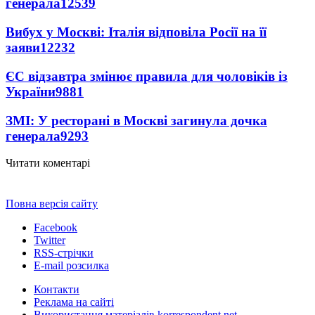
генерала
12539
Вибух у Москві: Італія відповіла Росії на її
заяви
12232
ЄС відзавтра змінює правила для чоловіків із
України
9881
ЗМІ: У ресторані в Москві загинула дочка
генерала
9293
Читати коментарі
Повна версія сайту
Facebook
Twitter
RSS-стрічки
E-mail розсилка
Контакти
Реклама на сайті
Використання матеріалів korrespondent.net