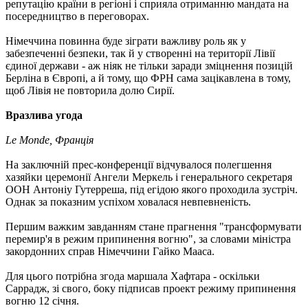
репутацію країни в регіоні і сприяла отриманню мандата на
посередництво в переговорах.
Німеччина повинна буде зіграти важливу роль як у
забезпеченні безпеки, так й у створенні на території Лівії
єдиної держави - аж ніяк не тільки заради зміцнення позицій
Берліна в Європі, а й тому, що ФРН сама зацікавлена ​​в тому,
щоб Лівія не повторила долю Сирії.
Вразлива угода
Le Monde, Франція
На заключній прес-конференції відчувалося полегшення
хазяйки церемонії Ангели Меркель і генерального секретаря
ООН Антоніу Гутерреша, під егідою якого проходила зустріч.
Однак за показним успіхом ховалася невпевненість.
Першим важким завданням стане прагнення "трансформувати
перемир'я в режим припинення вогню", за словами міністра
закордонних справ Німеччини Гайко Мааса.
Для цього потрібна згода маршала Хафтара - оскільки
Саррадж, зі свого, боку підписав проект режиму припинення
вогню 12 січня.