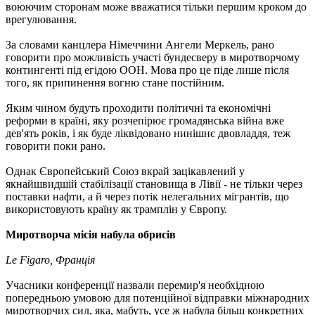
воюючим сторонам може вважатися тільки першим кроком до
врегулювання.
За словами канцлера Німеччини Ангели Меркель, рано
говорити про можливість участі бундесверу в миротворчому
контингенті під егідою ООН. Мова про це піде лише після
того, як припинення вогню стане постійним.
Яким чином будуть проходити політичні та економічні
реформи в країні, яку розчепірює громадянська війна вже
дев'ять років, і як буде ліквідовано нинішнє двовладдя, теж
говорити поки рано.
Однак Європейський Союз вкрай зацікавлений у
якнайшвидшій стабілізації становища в Лівії - не тільки через
поставки нафти, а й через потік нелегальних мігрантів, що
використовують країну як трамплін у Європу.
Миротворча місія набула обрисів
Le Figaro, Франція
Учасники конференції назвали перемир'я необхідною
попередньою умовою для потенційної відправки міжнародних
миротворчих сил, яка, мабуть, усе ж набула більш конкретних