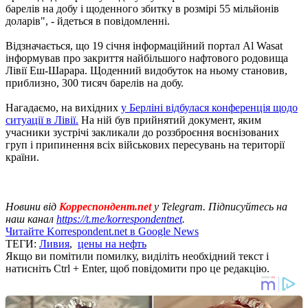
барелів на добу і щоденного збитку в розмірі 55 мільйонів
доларів", - йдеться в повідомленні.
Відзначається, що 19 січня інформаційний портал Al Wasat
інформував про закриття найбільшого нафтового родовища
Лівії Еш-Шарара. Щоденний видобуток на ньому становив,
приблизно, 300 тисяч барелів на добу.
Нагадаємо, на вихідних
у Берліні відбулася конференція щодо
ситуації в Лівії.
На ній був прийнятий документ, яким
учасники зустрічі закликали до роззброєння воєнізованих
груп і припинення всіх військових пересувань на території
країни.
Новини від
Корреспондент.net
у Telegram. Підписуйтесь на
наш канал
https://t.me/korrespondentnet
.
Читайте Korrespondent.net в Google News
ТЕГИ:
Ливия
,
цены на нефть
Якщо ви помітили помилку, виділіть необхідний текст і
натисніть Ctrl + Enter, щоб повідомити про це редакцію.