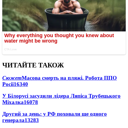
ЧИТАЙТЕ ТАКОЖ
Сюжет
Масова смерть на пляжі. Робота ППО
Росії
16340
У Білорусі засудили лідера Ляпіса Трубецького
Міхалка
16078
Другий за день: у РФ поховали ще одного
генерала
13283