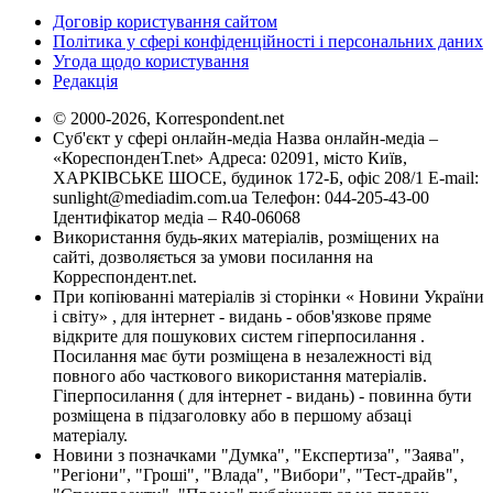
Договір користування сайтом
Політика у сфері конфіденційності і персональних даних
Угода щодо користування
Редакція
© 2000-2026, Korrespondent.net
Суб'єкт у сфері онлайн-медіа Назва онлайн-медіа –
«КореспонденТ.net» Адреса: 02091, місто Київ,
ХАРКІВСЬКЕ ШОСЕ, будинок 172-Б, офіс 208/1 E-mail:
sunlight@mediadim.com.ua
Телефон: 044-205-43-00
Ідентифікатор медіа – R40-06068
Використання будь-яких матеріалів, розміщених на
сайті, дозволяється за умови посилання на
Корреспондент.net.
При копіюванні матеріалів зі сторінки « Новини України
і світу» , для інтернет - видань - обов'язкове пряме
відкрите для пошукових систем гіперпосилання .
Посилання має бути розміщена в незалежності від
повного або часткового використання матеріалів.
Гіперпосилання ( для інтернет - видань) - повинна бути
розміщена в підзаголовку або в першому абзаці
матеріалу.
Новини з позначками "Думка", "Експертиза", "Заява",
"Регіони", "Гроші", "Влада", "Вибори", "Тест-драйв",