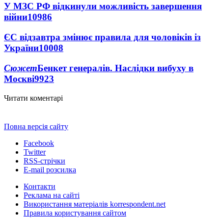
У МЗС РФ відкинули можливість завершення
війни
10986
ЄС відзавтра змінює правила для чоловіків із
України
10008
Сюжет
Бенкет генералів. Наслідки вибуху в
Москві
9923
Читати коментарі
Повна версія сайту
Facebook
Twitter
RSS-стрічки
E-mail розсилка
Контакти
Реклама на сайті
Використання матеріалів korrespondent.net
Правила користування сайтом