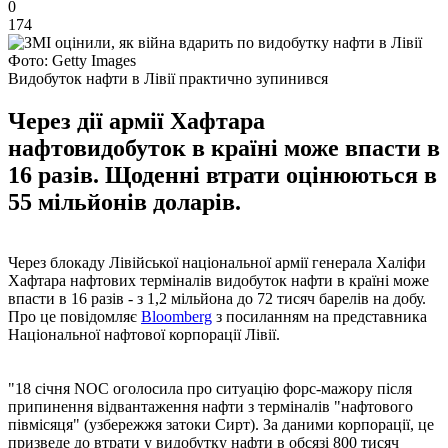
0
174
Фото: Getty Images
Видобуток нафти в Лівії практично зупинився
Через дії армії Хафтара
нафтовидобуток в країні може впасти в
16 разів. Щоденні втрати оцінюються в
55 мільйонів доларів.
Через блокаду Лівійської національної армії генерала Халіфи
Хафтара нафтових терміналів видобуток нафти в країні може
впасти в 16 разів - з 1,2 мільйона до 72 тисяч барелів на добу.
Про це повідомляє
Bloomberg
з посиланням на представника
Національної нафтової корпорації Лівії.
"18 січня NOC оголосила про ситуацію форс-мажору після
припинення відвантаження нафти з терміналів "нафтового
півмісяця" (узбережжя затоки Сирт). За даними корпорації, це
призведе до втрати у видобутку нафти в обсязі 800 тисяч