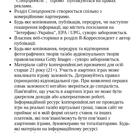
"Спецпроекти", "Промо" публікуються на правах
реклами.
Розділ Спецпроекти створюється спільно з
комерційними партнерами.
Будь яке копіювання, публікація, передрук, чи наступне
поширення інформації, що містить посилання на
"Інтерфакс-Україна", EPA / UPG, суворо забороняється.
Власник веб-сторінки в розділі Я-Корреспондент є автор
публікації.
Будь-яке копіювання, передрук та відтворення
фотографічних творів та/або аудіовізуальних творів
правовласника Getty Images - суворо забороняється.
Матеріали сайту korrespondent.net призначені для осіб
старше 21 року (21+). Участь в азартних іграх може
викликати ігрову залежність. Дотримуйтесь правил
(принципів) відповідальної гри. При виявленні перших
ознак залежності негайно зверніться до спеціаліста.
Пам'ятайте, що участь в азартних іграх не може бути
джерелом доходів або альтернативою роботі.
Інформаційний ресурс korrespondent.net не проводить
ігри на реальні та/або віртуальні гроші, також сайт не
приймає ні в якій формі оплату ставок та інших
платежів, які пов’язані/можуть бути пов’язані з
азартними іграми, букмекерами чи тоталізаторами. Будь-
які матеріали на інформаційному ресурсі