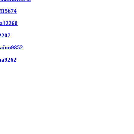
ї
15674
а
12260
2207
раїни
9852
ла
9262