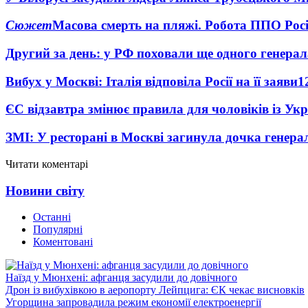
Сюжет
Масова смерть на пляжі. Робота ППО Росі
Другий за день: у РФ поховали ще одного генерал
Вибух у Москві: Італія відповіла Росії на її заяви
1
ЄС відзавтра змінює правила для чоловіків із Ук
ЗМІ: У ресторані в Москві загинула дочка генера
Читати коментарі
Новини світу
Останні
Популярні
Коментовані
Наїзд у Мюнхені: афганця засудили до довічного
Дрон із вибухівкою в аеропорту Лейпцига: ЄК чекає висновків
Угорщина запровадила режим економії електроенергії