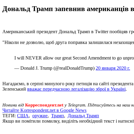
Дональд Трамп запевнив американців в н
Американський президент Дональд Трамп в Twitter пообіцяв гро
"Ніколи не дозволю, щоб друга поправка залишилася незахище
I will NEVER allow our great Second Amendment to go unprotect
— Donald J. Trump (@realDonaldTrump)
20 января 2020 г.
Нагадаємо, в серпні минулого року петиція на сайті президен
Зеленський
вважає передчасною легалізацію зброї в Україні
.
Новини від
Корреспондент.net
у Telegram. Підписуйтесь на наш 
Читайте Korrespondent.net в Google News
ТЕГИ:
США
,
оружие
,
Трамп
,
Дональд Трамп
Якщо ви помітили помилку, виділіть необхідний текст і натисніт