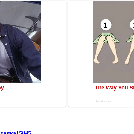
іхалка
15845