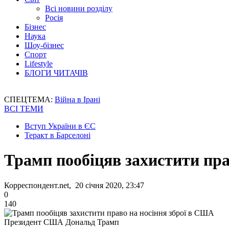
Всі новини розділу
Росія
Бізнес
Наука
Шоу-бізнес
Спорт
Lifestyle
БЛОГИ ЧИТАЧІВ
СПЕЦТЕМА:
Війна в Ірані
ВСІ ТЕМИ
Вступ України в ЄС
Теракт в Барселоні
Трамп пообіцяв захистити пра
Корреспондент.net, 20 січня 2020, 23:47
0
140
Президент США Дональд Трамп