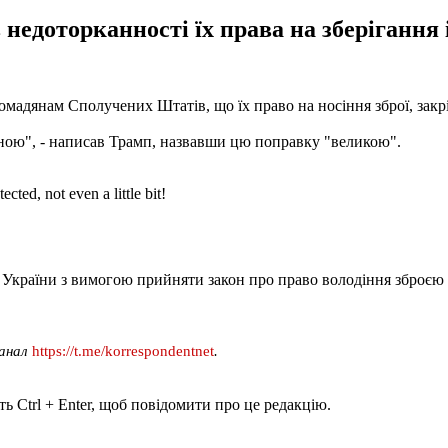
едоторканності їх права на зберігання і
мадянам Сполучених Штатів, що їх право на носіння зброї, закр
ною", - написав Трамп, назвавши цю поправку "великою".
ed, not even a little bit!
та України з вимогою прийняти закон про право володіння зброєю
канал
https://t.me/korrespondentnet
.
ь Ctrl + Enter, щоб повідомити про це редакцію.