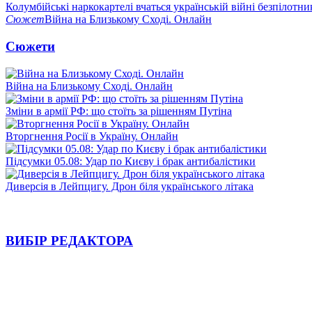
Колумбійські наркокартелі вчаться українській війні безпілотни
Сюжет
Війна на Близькому Сході. Онлайн
Сюжети
Війна на Близькому Сході. Онлайн
Зміни в армії РФ: що стоїть за рішенням Путіна
Вторгнення Росії в Україну. Онлайн
Підсумки 05.08: Удар по Києву і брак антибалістики
Диверсія в Лейпцигу. Дрон біля українського літака
ВИБІР РЕДАКТОРА