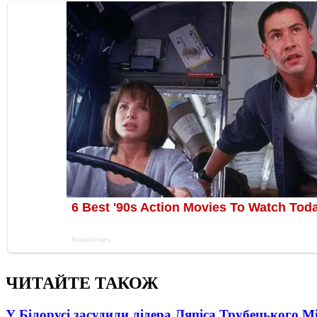
ЧИТАЙТЕ ТАКОЖ
У Білорусі засудили лідера Ляпіса Трубецького М