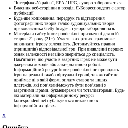
"Інтерфакс-Україна", EPA / UPG, суворо забороняється.
Власник веб-сторінки в розділі Я-Корреспондент є автор
публікації.
Будь-яке копіювання, передрук та відтворення
фотографічних творів та/або аудіовізуальних творів
правовласника Getty Images - суворо забороняється.
Матеріали сайту korrespondent.net призначені для осіб
старше 21 року (21+). Участь в азартних іграх може
викликати ігрову залежність. Дотримуйтесь правил
(принципів) відповідальної гри. При виявленні перших
ознак залежності негайно зверніться до спеціаліста.
Пам'ятайте, що участь в азартних іграх не може бути
джерелом доходів або альтернативою роботі.
Інформаційний ресурс korrespondent.net не проводить
ігри на реальні та/або віртуальні гроші, також сайт не
приймає ні в якій формі оплату ставок та інших
платежів, які пов’язані/можуть бути пов’язані з
азартними іграми, букмекерами чи тоталізаторами. Будь-
які матеріали на інформаційному ресурсі
korrespondent.net публікуються виключно в
інформаційних цілях.
X
Ошибка