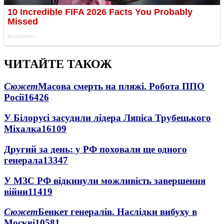
ЧИТАЙТЕ ТАКОЖ
Сюжет
Масова смерть на пляжі. Робота ППО
Росії
16426
У Білорусі засудили лідера Ляпіса Трубецького
Міхалка
16109
Другий за день: у РФ поховали ще одного
генерала
13347
У МЗС РФ відкинули можливість завершення
війни
11419
Сюжет
Бенкет генералів. Наслідки вибуху в
Москві
10581