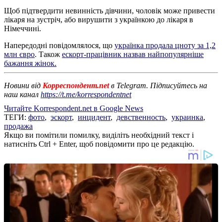
Щоб підтвердити невинність дівчини, чоловік може привести
лікаря на зустріч, або вирушити з українкою до лікаря в
Німеччині.
Напередодні повідомлялося, що
українка продала цноту за 1,2
млн євро
. Також
ескорт-працівник назвав найпопулярніше
бажання жінок.
Новини від
Корреспондент.net
в Telegram. Підписуйтесь на
наш канал
https://t.me/korrespondentnet
Читайте Korrespondent.net в Google News
ТЕГИ:
фото
,
эскорт
,
инцидент
,
девственность
,
украинка
,
продажа
Якщо ви помітили помилку, виділіть необхідний текст і
натисніть Ctrl + Enter, щоб повідомити про це редакцію.