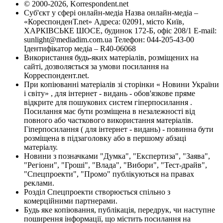
© 2000-2026, Korrespondent.net
Суб'єкт у сфері онлайн-медіа Назва онлайн-медіа –
«КореспонденТ.net» Адреса: 02091, місто Київ,
ХАРКІВСЬКЕ ШОСЕ, будинок 172-Б, офіс 208/1 E-mail:
sunlight@mediadim.com.ua
Телефон: 044-205-43-00
Ідентифікатор медіа – R40-06068
Використання будь-яких матеріалів, розміщених на
сайті, дозволяється за умови посилання на
Корреспондент.net.
При копіюванні матеріалів зі сторінки « Новини України
і світу» , для інтернет - видань - обов'язкове пряме
відкрите для пошукових систем гіперпосилання .
Посилання має бути розміщена в незалежності від
повного або часткового використання матеріалів.
Гіперпосилання ( для інтернет - видань) - повинна бути
розміщена в підзаголовку або в першому абзаці
матеріалу.
Новини з позначками "Думка", "Експертиза", "Заява",
"Регіони", "Гроші", "Влада", "Вибори", "Тест-драйв",
"Спецпроекти", "Промо" публікуються на правах
реклами.
Розділ Спецпроекти створюється спільно з
комерційними партнерами.
Будь яке копіювання, публікація, передрук, чи наступне
поширення інформації, що містить посилання на