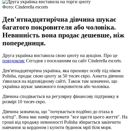
Фото: Сinderella escorts
Дев'ятнадцятирічна дівчина шукає
багатого покровителя або чоловіка.
Невинність вона продає дешевше, ніж
попередниця.
Друга українка виставила свою цноту на аукціон. Про це
повідомляє
Сегодня з посиланням на сайт Сinderella escorts.
Дев'ятнадцятирічна українка, яка приховує особу під ніком
Polisha, продає свою цноту за 50 тисяч євро. Анкета дівчини
з'явилася на відповідному сайті. Також там зазначено, що
українка шукає заможного покровителя або чоловіка.
Дівчина сподівається на регулярну фінансову підтримку в
розмірі 10 тисяч євро.
Дівчина зазначила, що "почувається подібно до птаха в
клітці". Вона має намір отримати "все щастя цього життя". На
гроші від продажу невинності Polisha збирається закінчити
навчання за кордоном і купити будинок мрії біля моря.