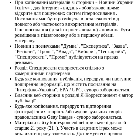
При копіюванні матеріалів зі сторінки « Новини України
і світу» , для інтернет - видань - обов'язкове пряме
відкрите для пошукових систем гіперпосилання .
Посилання має бути розміщена в незалежності від
повного або часткового використання матеріалів.
Гіперпосилання ( для інтернет - видань) - повинна бути
розміщена в підзаголовку або в першому абзаці
матеріалу.
Новини з позначками "Думка", "Експертиза", "Заява",
"Регіони", "Гроші", "Влада", "Вибори", "Тест-драйв",
"Спецпроекти", "Промо" публікуються на правах
реклами.
Розділ Спецпроекти створюється спільно з
комерційними партнерами.
Будь яке копіювання, публікація, передрук, чи наступне
поширення інформації, що містить посилання на
"Інтерфакс-Україна", EPA / UPG, суворо забороняється.
Власник веб-сторінки в розділі Я-Корреспондент є автор
публікації.
Будь-яке копіювання, передрук та відтворення
фотографічних творів та/або аудіовізуальних творів
правовласника Getty Images - суворо забороняється.
Матеріали сайту korrespondent.net призначені для осіб
старше 21 року (21+). Участь в азартних іграх може
викликати ігрову залежність. Дотримуйтесь правил