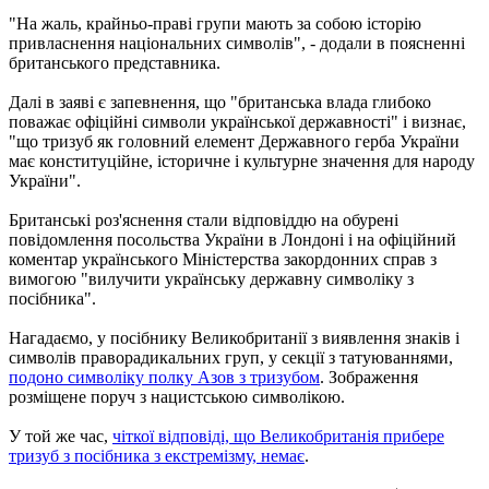
"На жаль, крайньо-праві групи мають за собою історію
привласнення національних символів", - додали в поясненні
британського представника.
Далі в заяві є запевнення, що "британська влада глибоко
поважає офіційні символи української державності" і визнає,
"що тризуб як головний елемент Державного герба України
має конституційне, історичне і культурне значення для народу
України".
Британські роз'яснення стали відповіддю на обурені
повідомлення посольства України в Лондоні і на офіційний
коментар українського Міністерства закордонних справ з
вимогою "вилучити українську державну символіку з
посібника".
Нагадаємо, у посібнику Великобританії з виявлення знаків і
символів праворадикальних груп, у секції з татуюваннями,
подоно символіку полку Азов з тризубом
. Зображення
розміщене поруч з нацистською символікою.
У той же час,
чіткої відповіді, що Великобританія прибере
тризуб з посібника з екстремізму, немає
.