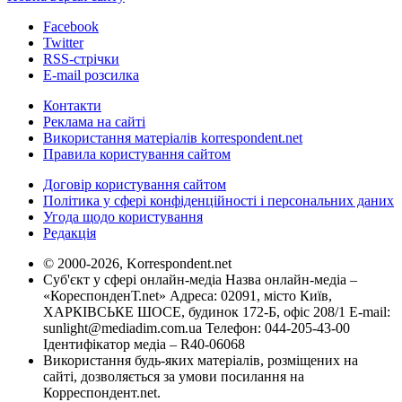
Facebook
Twitter
RSS-стрічки
E-mail розсилка
Контакти
Реклама на сайті
Використання матеріалів korrespondent.net
Правила користування сайтом
Договір користування сайтом
Політика у сфері конфіденційності і персональних даних
Угода щодо користування
Редакція
© 2000-2026, Korrespondent.net
Суб'єкт у сфері онлайн-медіа Назва онлайн-медіа –
«КореспонденТ.net» Адреса: 02091, місто Київ,
ХАРКІВСЬКЕ ШОСЕ, будинок 172-Б, офіс 208/1 E-mail:
sunlight@mediadim.com.ua
Телефон: 044-205-43-00
Ідентифікатор медіа – R40-06068
Використання будь-яких матеріалів, розміщених на
сайті, дозволяється за умови посилання на
Корреспондент.net.