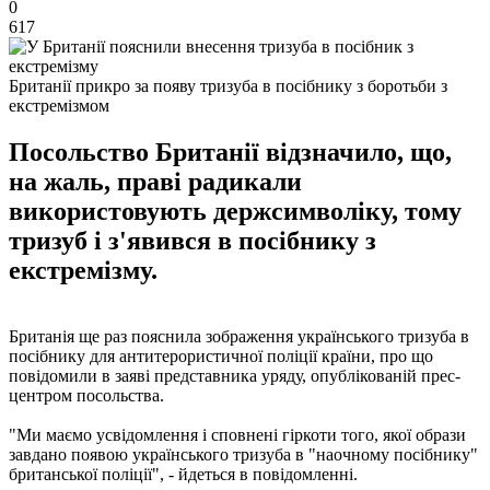
0
617
Британії прикро за появу тризуба в посібнику з боротьби з
екстремізмом
Посольство Британії відзначило, що,
на жаль, праві радикали
використовують держсимволіку, тому
тризуб і з'явився в посібнику з
екстремізму.
Британія ще раз пояснила зображення українського тризуба в
посібнику для антитерористичної поліції країни, про що
повідомили в заяві представника уряду, опублікованій прес-
центром посольства.
"Ми маємо усвідомлення і сповнені гіркоти того, якої образи
завдано появою українського тризуба в "наочному посібнику"
британської поліції", - йдеться в повідомленні.