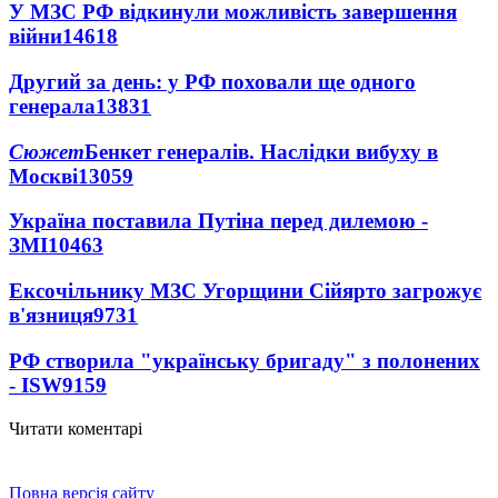
У МЗС РФ відкинули можливість завершення
війни
14618
Другий за день: у РФ поховали ще одного
генерала
13831
Сюжет
Бенкет генералів. Наслідки вибуху в
Москві
13059
Україна поставила Путіна перед дилемою -
ЗМІ
10463
Ексочільнику МЗС Угорщини Сійярто загрожує
в'язниця
9731
РФ створила "українську бригаду" з полонених
- ISW
9159
Читати коментарі
Повна версія сайту