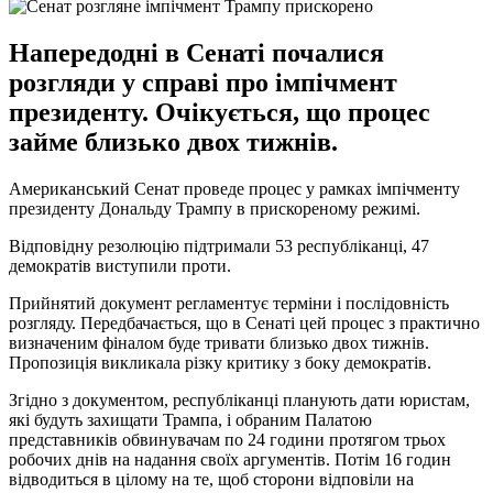
Напередодні в Сенаті почалися
розгляди у справі про імпічмент
президенту. Очікується, що процес
займе близько двох тижнів.
Американський Сенат проведе процес у рамках імпічменту
президенту Дональду Трампу в прискореному режимі.
Відповідну резолюцію підтримали 53 республіканці, 47
демократів виступили проти.
Прийнятий документ регламентує терміни і послідовність
розгляду. Передбачається, що в Сенаті цей процес з практично
визначеним фіналом буде тривати близько двох тижнів.
Пропозиція викликала різку критику з боку демократів.
Згідно з документом, республіканці планують дати юристам,
які будуть захищати Трампа, і обраним Палатою
представників обвинувачам по 24 години протягом трьох
робочих днів на надання своїх аргументів. Потім 16 годин
відводиться в цілому на те, щоб сторони відповіли на