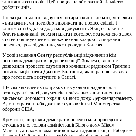
запитання сенаторів. Цей процес не обмежений кількістю
робочих днів.
Після цього мають відбутися чотиригодинні дебати, мета яких
- визначити, чи потрібно викликати на процес свідків і
запитувати будь-які додаткові документи. Якщо свідки не
будуть викликані, верхня палата проголосує за кожною з двох
статей обвинувачення: зловживання владою і створення
перешкод розслідуванню, яке проводив Конгрес.
У ході засідання Сенату республіканці відхилили вісім
поправок демократів щодо резолюції. Зокрема, вони не
дозволили провести слухання з колишнім радником Трампа з
питань нацбезпеки Джоном Болтоном, який раніше заявляв
про готовність виступити в Сенаті.
Ще сім відхилених поправок стосувалися надання для
розгляду в Сенаті документів, пов'язаних з припиненням
військової допомоги Україні з Білого дому, Держдепартаменту,
Адміністративно-бюджетного управління і Міністерства
оборони США.
Крім того, поправки демократів передбачали проведення
слухань з в.о. голови адміністрації Білого дому Міком
Малевні, а також двома чиновниками адміністрації - Робертом
Блером і Майклом Даффі, які були задіяні в процесі