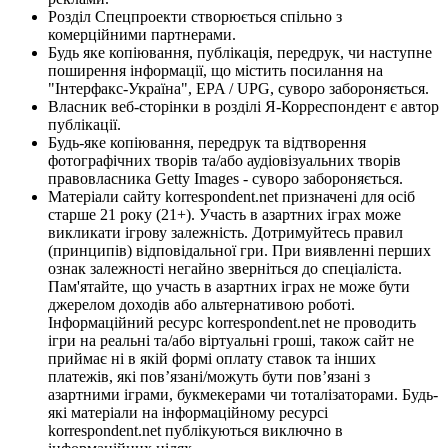
Розділ Спецпроекти створюється спільно з
комерційними партнерами.
Будь яке копіювання, публікація, передрук, чи наступне
поширення інформації, що містить посилання на
"Інтерфакс-Україна", EPA / UPG, суворо забороняється.
Власник веб-сторінки в розділі Я-Корреспондент є автор
публікації.
Будь-яке копіювання, передрук та відтворення
фотографічних творів та/або аудіовізуальних творів
правовласника Getty Images - суворо забороняється.
Матеріали сайту korrespondent.net призначені для осіб
старше 21 року (21+). Участь в азартних іграх може
викликати ігрову залежність. Дотримуйтесь правил
(принципів) відповідальної гри. При виявленні перших
ознак залежності негайно зверніться до спеціаліста.
Пам'ятайте, що участь в азартних іграх не може бути
джерелом доходів або альтернативою роботі.
Інформаційний ресурс korrespondent.net не проводить
ігри на реальні та/або віртуальні гроші, також сайт не
приймає ні в якій формі оплату ставок та інших
платежів, які пов’язані/можуть бути пов’язані з
азартними іграми, букмекерами чи тоталізаторами. Будь-
які матеріали на інформаційному ресурсі
korrespondent.net публікуються виключно в