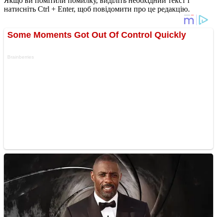
Якщо ви помітили помилку, виділіть необхідний текст і
натисніть Ctrl + Enter, щоб повідомити про це редакцію.