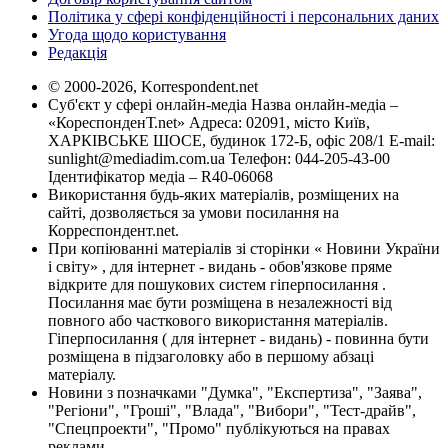
Політика у сфері конфіденційності і персональних даних
Угода щодо користування
Редакція
© 2000-2026, Korrespondent.net
Суб'єкт у сфері онлайн-медіа Назва онлайн-медіа –
«КореспонденТ.net» Адреса: 02091, місто Київ,
ХАРКІВСЬКЕ ШОСЕ, будинок 172-Б, офіс 208/1 E-mail:
sunlight@mediadim.com.ua
Телефон: 044-205-43-00
Ідентифікатор медіа – R40-06068
Використання будь-яких матеріалів, розміщених на
сайті, дозволяється за умови посилання на
Корреспондент.net.
При копіюванні матеріалів зі сторінки « Новини України
і світу» , для інтернет - видань - обов'язкове пряме
відкрите для пошукових систем гіперпосилання .
Посилання має бути розміщена в незалежності від
повного або часткового використання матеріалів.
Гіперпосилання ( для інтернет - видань) - повинна бути
розміщена в підзаголовку або в першому абзаці
матеріалу.
Новини з позначками "Думка", "Експертиза", "Заява",
"Регіони", "Гроші", "Влада", "Вибори", "Тест-драйв",
"Спецпроекти", "Промо" публікуються на правах
реклами.