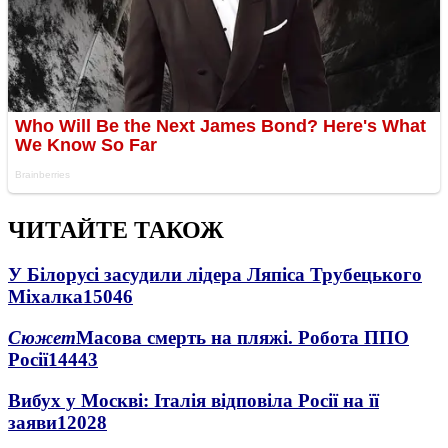
ЧИТАЙТЕ ТАКОЖ
У Білорусі засудили лідера Ляпіса Трубецького
Міхалка
15046
Сюжет
Масова смерть на пляжі. Робота ППО
Росії
14443
Вибух у Москві: Італія відповіла Росії на її
заяви
12028