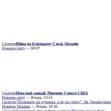
Сюжет
Війна на Близькому Сході. Онлайн
Новини світу
— 00:07
Сюжет
Пекельні санкції. Рішення Сената США
Новини світу
— Вчора, 23:14
Сюжет
"Полювати на лучника, а не на стрілу". Як Україні бор
Новини України
— Вчора, 16:36
Сюжет
Загадковий звук вибуху налякав Москву: що це було