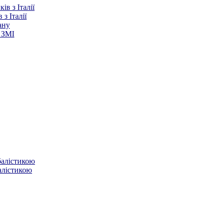
з Італії
ану
 ЗМІ
балістикою