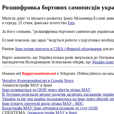
Розшифровка бортових самописців україн
Міністр доріг та міського розвитку Ірану Мохаммад Есламі заяв
в середу, 22 січня, іранське агентство
Fars
.
За його словами, "розшифровка бортових самописців українськог
Есламі пояснив, що зараз "ведуться роботи з підготовки необх
Раніше
Іран почав просити в США і Франції обладнання
для ро
Варто зазначити, що Україна кілька разів зверталася до Тегеран
президентом Володимиром Зеленським обіцяв, що
Україні пове
Новини від
Корреспондент.net
в Telegram. Підписуйтесь на на
Читайте Korrespondent.net в Google News
Авіакатастрофа МАУ в Ірані
Іран позивається до ООН через збиття літака МАУ
В Тегерані розігнали мітинг родичів загиблих пасажирів україн
Україна та ще три країни поскаржились на Іран через збитий л
Іран ігнорує претензії щодо літака МАУ - МЗС
Катастрофа МАУ: Іран обурився позовом до суду ООН
СПЕЦТЕМА:
Авіакатастрофа МАУ в Ірані