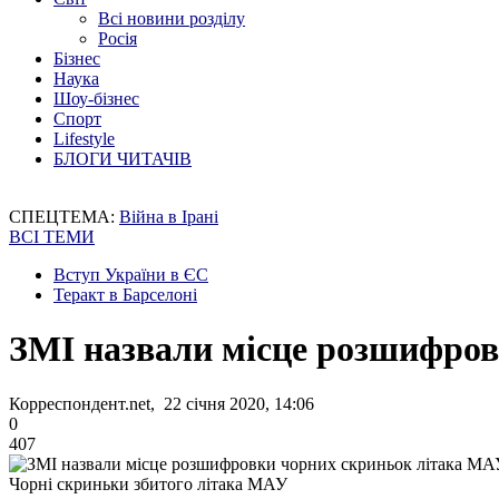
Всі новини розділу
Росія
Бізнес
Наука
Шоу-бізнес
Спорт
Lifestyle
БЛОГИ ЧИТАЧІВ
СПЕЦТЕМА:
Війна в Ірані
ВСІ ТЕМИ
Вступ України в ЄС
Теракт в Барселоні
ЗМІ назвали місце розшифро
Корреспондент.net, 22 січня 2020, 14:06
0
407
Чорні скриньки збитого літака МАУ