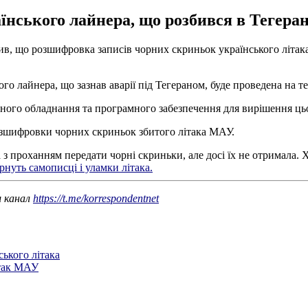
ського лайнера, що розбився в Тегерані,
ив, що розшифровка записів чорних скриньок українського літака
о лайнера, що зазнав аварії під Тегераном, буде проведена на те
ідного обладнання та програмного забезпечення для вирішення ць
зшифровки чорних скриньок збитого літака МАУ.
а з проханням передати чорні скриньки, але досі їх не отримала.
рнуть самописці і уламки літака.
ш канал
https://t.me/korrespondentnet
ського літака
ітак МАУ