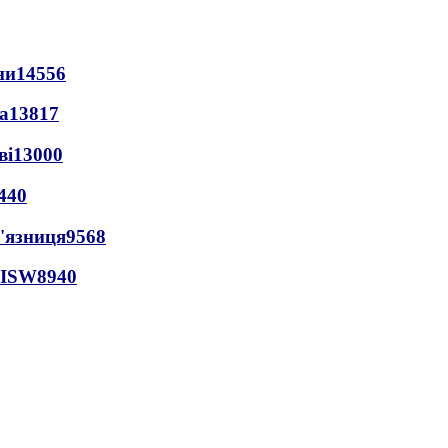
ни
14556
а
13817
ві
13000
440
'язниця
9568
 ISW
8940