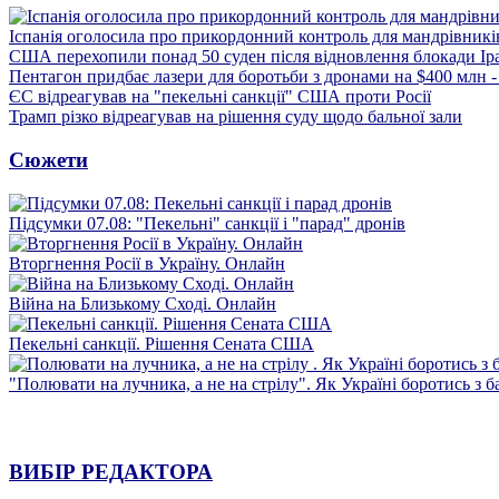
Іспанія оголосила про прикордонний контроль для мандрівників 
США перехопили понад 50 суден після відновлення блокади Ір
Пентагон придбає лазери для боротьби з дронами на $400 млн -
ЄС відреагував на "пекельні санкції" США проти Росії
Трамп різко відреагував на рішення суду щодо бальної зали
Сюжети
Підсумки 07.08: "Пекельні" санкції і "парад" дронів
Вторгнення Росії в Україну. Онлайн
Війна на Близькому Сході. Онлайн
Пекельні санкції. Рішення Сената США
"Полювати на лучника, а не на стрілу". Як Україні боротись з 
ВИБІР РЕДАКТОРА