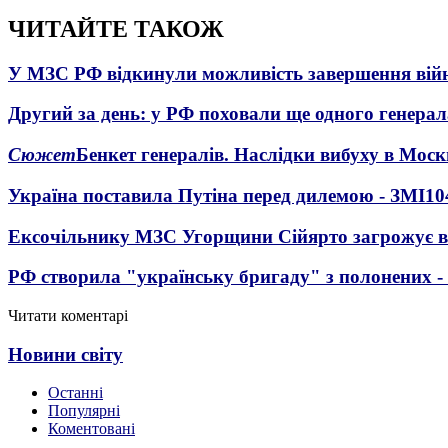
ЧИТАЙТЕ ТАКОЖ
У МЗС РФ відкинули можливість завершення вій
Другий за день: у РФ поховали ще одного генерал
Сюжет
Бенкет генералів. Наслідки вибуху в Моск
Україна поставила Путіна перед дилемою - ЗМІ
10
Ексочільнику МЗС Угорщини Сійярто загрожує в
РФ створила "українську бригаду" з полонених -
Читати коментарі
Новини світу
Останні
Популярні
Коментовані