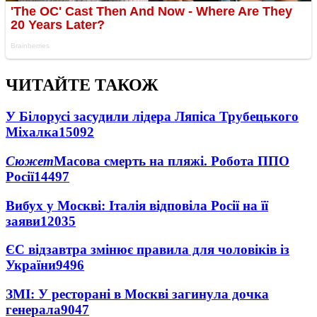
ЧИТАЙТЕ ТАКОЖ
У Білорусі засудили лідера Ляпіса Трубецького
Міхалка
15092
Сюжет
Масова смерть на пляжі. Робота ППО
Росії
14497
Вибух у Москві: Італія відповіла Росії на її
заяви
12035
ЄС відзавтра змінює правила для чоловіків із
України
9496
ЗМІ: У ресторані в Москві загинула дочка
генерала
9047