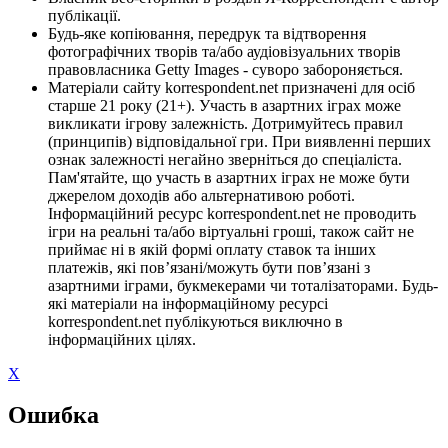
публікації.
Будь-яке копіювання, передрук та відтворення
фотографічних творів та/або аудіовізуальних творів
правовласника Getty Images - суворо забороняється.
Матеріали сайту korrespondent.net призначені для осіб
старше 21 року (21+). Участь в азартних іграх може
викликати ігрову залежність. Дотримуйтесь правил
(принципів) відповідальної гри. При виявленні перших
ознак залежності негайно зверніться до спеціаліста.
Пам'ятайте, що участь в азартних іграх не може бути
джерелом доходів або альтернативою роботі.
Інформаційний ресурс korrespondent.net не проводить
ігри на реальні та/або віртуальні гроші, також сайт не
приймає ні в якій формі оплату ставок та інших
платежів, які пов’язані/можуть бути пов’язані з
азартними іграми, букмекерами чи тоталізаторами. Будь-
які матеріали на інформаційному ресурсі
korrespondent.net публікуються виключно в
інформаційних цілях.
X
Ошибка