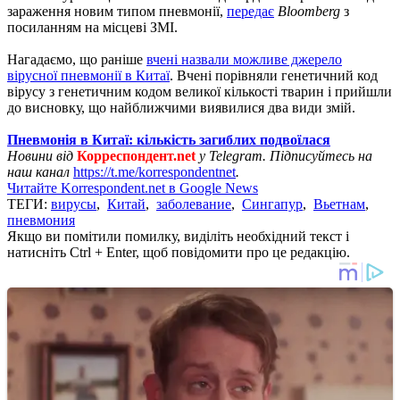
зараження новим типом пневмонії,
передає
Bloomberg
з
посиланням на місцеві ЗМІ.
Нагадаємо, що раніше
вчені назвали можливе джерело
вірусної пневмонії в Китаї
. Вчені порівняли генетичний код
вірусу з генетичним кодом великої кількості тварин і прийшли
до висновку, що найближчими виявилися два види змій.
Пневмонія в Китаї: кількість загиблих подвоїлася
Новини від
Корреспондент.net
у Telegram. Підписуйтесь на
наш канал
https://t.me/korrespondentnet
.
Читайте Korrespondent.net в Google News
ТЕГИ:
вирусы
,
Китай
,
заболевание
,
Сингапур
,
Вьетнам
,
пневмония
Якщо ви помітили помилку, виділіть необхідний текст і
натисніть Ctrl + Enter, щоб повідомити про це редакцію.