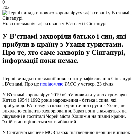
0
202
Нова пневмонія зафіксована у В'єтнамі і Сінгапурі
У В'єтнамі захворіли батько і син, які
прибули в країну з Уханя туристами.
Про те, хто саме захворів у Сінгапурі,
інформації поки немає.
Перші випадки пневмонії нового типу зафіксовані в Сінгапурі
і В'єтнамі. Про це
повідомляє
ТАСС
у четвер, 23 січня.
У В'єтнамі коронавірус 2019 nCoV виявили у двох громадян
Китаю 1954 і 1992 років народження - батька і сина, які
прибули до В'єтнаму в складі туристичної групи з Уханя, де
виявлено епіцентр захворювання. Зараз вони знаходяться на
лікуванні в госпіталі Чорей міста Хошимін на півдні країни,
їхній стан оцінюється як стабільний.
У Сінгапурі місцеве МОЗ також підтвердило перший випадок