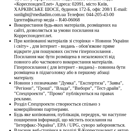
«КореспонденТ.net» Адреса: 02091, місто Київ,
ХАРКІВСЬКЕ ШОСЕ, будинок 172-Б, офіс 208/1 E-mail:
sunlight@mediadim.com.ua
Телефон: 044-205-43-00
Ідентифікатор медіа – R40-06068
Використання будь-яких матеріалів, розміщених на
сайті, дозволяється за умови посилання на
Корреспондент.net.
При копіюванні матеріалів зі сторінки « Новини України
і світу» , для інтернет - видань - обов'язкове пряме
відкрите для пошукових систем гіперпосилання .
Посилання має бути розміщена в незалежності від
повного або часткового використання матеріалів.
Гіперпосилання ( для інтернет - видань) - повинна бути
розміщена в підзаголовку або в першому абзаці
матеріалу.
Новини з позначками "Думка", "Експертиза", "Заява",
"Регіони", "Гроші", "Влада", "Вибори", "Тест-драйв",
"Спецпроекти", "Промо" публікуються на правах
реклами.
Розділ Спецпроекти створюється спільно з
комерційними партнерами.
Будь яке копіювання, публікація, передрук, чи наступне
поширення інформації, що містить посилання на
"Інтерфакс-Україна", EPA / UPG, суворо забороняється.
Власник веб-сторінки в розділі Я-Корреспондент є автор