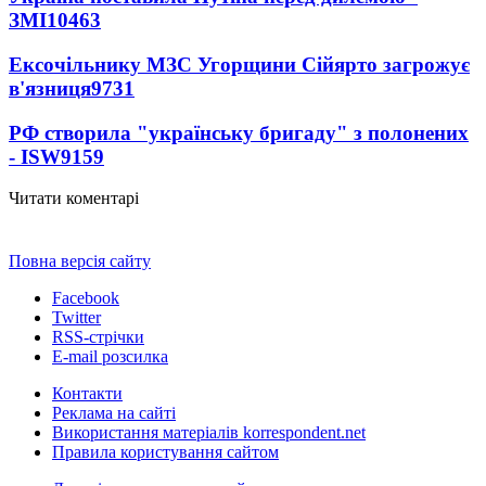
ЗМІ
10463
Ексочільнику МЗС Угорщини Сійярто загрожує
в'язниця
9731
РФ створила "українську бригаду" з полонених
- ISW
9159
Читати коментарі
Повна версія сайту
Facebook
Twitter
RSS-стрічки
E-mail розсилка
Контакти
Реклама на сайті
Використання матеріалів korrespondent.net
Правила користування сайтом