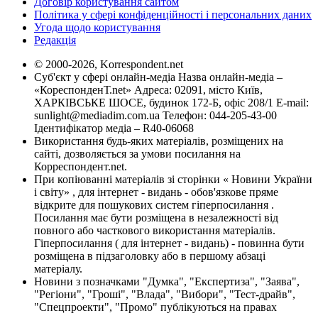
Договір користування сайтом
Політика у сфері конфіденційності і персональних даних
Угода щодо користування
Редакція
© 2000-2026, Korrespondent.net
Суб'єкт у сфері онлайн-медіа Назва онлайн-медіа –
«КореспонденТ.net» Адреса: 02091, місто Київ,
ХАРКІВСЬКЕ ШОСЕ, будинок 172-Б, офіс 208/1 E-mail:
sunlight@mediadim.com.ua
Телефон: 044-205-43-00
Ідентифікатор медіа – R40-06068
Використання будь-яких матеріалів, розміщених на
сайті, дозволяється за умови посилання на
Корреспондент.net.
При копіюванні матеріалів зі сторінки « Новини України
і світу» , для інтернет - видань - обов'язкове пряме
відкрите для пошукових систем гіперпосилання .
Посилання має бути розміщена в незалежності від
повного або часткового використання матеріалів.
Гіперпосилання ( для інтернет - видань) - повинна бути
розміщена в підзаголовку або в першому абзаці
матеріалу.
Новини з позначками "Думка", "Експертиза", "Заява",
"Регіони", "Гроші", "Влада", "Вибори", "Тест-драйв",
"Спецпроекти", "Промо" публікуються на правах