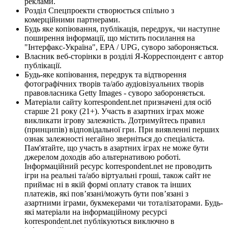
реклами.
Розділ Спецпроекти створюється спільно з
комерційними партнерами.
Будь яке копіювання, публікація, передрук, чи наступне
поширення інформації, що містить посилання на
"Інтерфакс-Україна", EPA / UPG, суворо забороняється.
Власник веб-сторінки в розділі Я-Корреспондент є автор
публікації.
Будь-яке копіювання, передрук та відтворення
фотографічних творів та/або аудіовізуальних творів
правовласника Getty Images - суворо забороняється.
Матеріали сайту korrespondent.net призначені для осіб
старше 21 року (21+). Участь в азартних іграх може
викликати ігрову залежність. Дотримуйтесь правил
(принципів) відповідальної гри. При виявленні перших
ознак залежності негайно зверніться до спеціаліста.
Пам'ятайте, що участь в азартних іграх не може бути
джерелом доходів або альтернативою роботі.
Інформаційний ресурс korrespondent.net не проводить
ігри на реальні та/або віртуальні гроші, також сайт не
приймає ні в якій формі оплату ставок та інших
платежів, які пов’язані/можуть бути пов’язані з
азартними іграми, букмекерами чи тоталізаторами. Будь-
які матеріали на інформаційному ресурсі
korrespondent.net публікуються виключно в