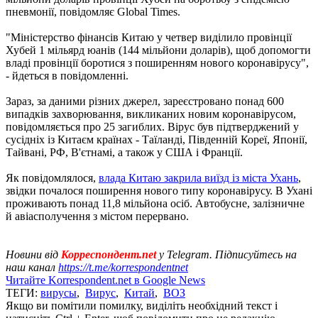
пневмонії, повідомляє Global Times.
"Міністерство фінансів Китаю у четвер виділило провінції
Хубей 1 мільярд юанів (144 мільйони доларів), щоб допомогти
владі провінції боротися з поширенням нового коронавірусу",
- йдеться в повідомленні.
Зараз, за ​​даними різних джерел, зареєстровано понад 600
випадків захворювання, викликаних новим коронавірусом,
повідомляється про 25 загиблих. Вірус був підтверджений у
сусідніх із Китаєм країнах - Таїланді, Південній Кореї, Японії,
Тайвані, РФ, В'єтнамі, а також у США і Франції.
Як повідомлялося,
влада Китаю закрила виїзд із міста Ухань
,
звідки почалося поширення нового типу коронавірусу. В Ухані
проживають понад 11,8 мільйона осіб. Автобусне, залізничне
й авіасполучення з містом перервано.
Новини від
Корреспондент.net
у Telegram. Підписуйтесь на
наш канал
https://t.me/korrespondentnet
Читайте Korrespondent.net в Google News
ТЕГИ:
вирусы
,
Вирус
,
Китай
,
ВОЗ
Якщо ви помітили помилку, виділіть необхідний текст і