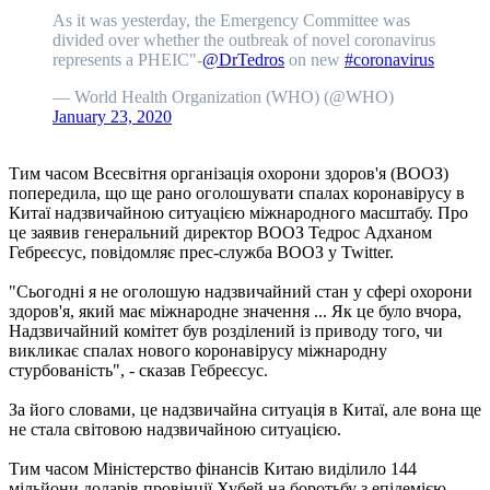
As it was yesterday, the Emergency Committee was
divided over whether the outbreak of novel coronavirus
represents a PHEIC"-
@DrTedros
on new
#coronavirus
— World Health Organization (WHO) (@WHO)
January 23, 2020
Тим часом Всесвітня організація охорони здоров'я (ВООЗ)
попередила, що ще рано оголошувати спалах коронавірусу в
Китаї надзвичайною ситуацією міжнародного масштабу. Про
це заявив генеральний директор ВООЗ Тедрос Адханом
Гебреєсус, повідомляє прес-служба ВООЗ у Twitter.
"Сьогодні я не оголошую надзвичайний стан у сфері охорони
здоров'я, який має міжнародне значення ... Як це було вчора,
Надзвичайний комітет був розділений із приводу того, чи
викликає спалах нового коронавірусу міжнародну
стурбованість", - сказав Гебреєсус.
За його словами, це надзвичайна ситуація в Китаї, але вона ще
не стала світовою надзвичайною ситуацією.
Тим часом Міністерство фінансів Китаю виділило 144
мільйони доларів провінції Хубей на боротьбу з епідемією