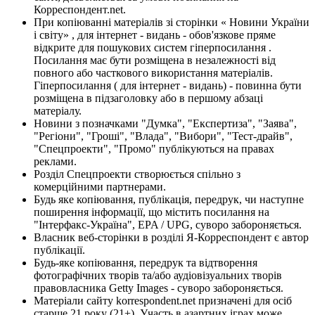
Корреспондент.net.
При копіюванні матеріалів зі сторінки « Новини України
і світу» , для інтернет - видань - обов'язкове пряме
відкрите для пошукових систем гіперпосилання .
Посилання має бути розміщена в незалежності від
повного або часткового використання матеріалів.
Гіперпосилання ( для інтернет - видань) - повинна бути
розміщена в підзаголовку або в першому абзаці
матеріалу.
Новини з позначками "Думка", "Експертиза", "Заява",
"Регіони", "Гроші", "Влада", "Вибори", "Тест-драйв",
"Спецпроекти", "Промо" публікуються на правах
реклами.
Розділ Спецпроекти створюється спільно з
комерційними партнерами.
Будь яке копіювання, публікація, передрук, чи наступне
поширення інформації, що містить посилання на
"Інтерфакс-Україна", EPA / UPG, суворо забороняється.
Власник веб-сторінки в розділі Я-Корреспондент є автор
публікації.
Будь-яке копіювання, передрук та відтворення
фотографічних творів та/або аудіовізуальних творів
правовласника Getty Images - суворо забороняється.
Матеріали сайту korrespondent.net призначені для осіб
старше 21 року (21+). Участь в азартних іграх може