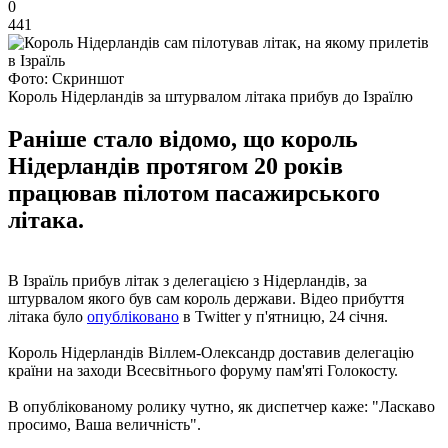
0
441
Фото: Скриншот
Король Нідерландів за штурвалом літака прибув до Ізраїлю
Раніше стало відомо, що король
Нідерландів протягом 20 років
працював пілотом пасажирського
літака.
В Ізраїль прибув літак з делегацією з Нідерландів, за
штурвалом якого був сам король держави. Відео прибуття
літака було
опубліковано
в Twitter у п'ятницю, 24 січня.
Король Нідерландів Віллем-Олександр доставив делегацію
країни на заходи Всесвітнього форуму пам'яті Голокосту.
В опублікованому ролику чутно, як диспетчер каже: "Ласкаво
просимо, Ваша величність".