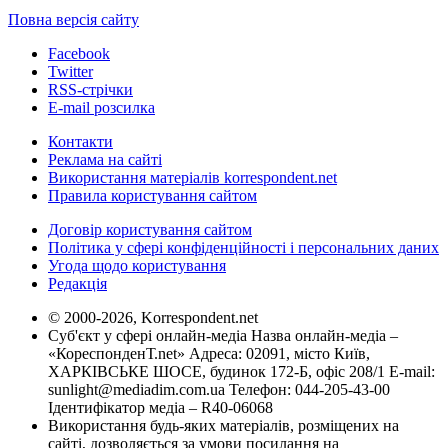
Повна версія сайту
Facebook
Twitter
RSS-стрічки
E-mail розсилка
Контакти
Реклама на сайті
Використання матеріалів korrespondent.net
Правила користування сайтом
Договір користування сайтом
Політика у сфері конфіденційності і персональних даних
Угода щодо користування
Редакція
© 2000-2026, Korrespondent.net
Суб'єкт у сфері онлайн-медіа Назва онлайн-медіа –
«КореспонденТ.net» Адреса: 02091, місто Київ,
ХАРКІВСЬКЕ ШОСЕ, будинок 172-Б, офіс 208/1 E-mail:
sunlight@mediadim.com.ua
Телефон: 044-205-43-00
Ідентифікатор медіа – R40-06068
Використання будь-яких матеріалів, розміщених на
сайті, дозволяється за умови посилання на