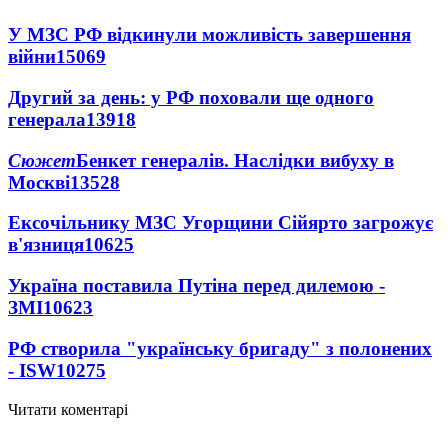
У МЗС РФ відкинули можливість завершення
війни
15069
Другий за день: у РФ поховали ще одного
генерала
13918
Сюжет
Бенкет генералів. Наслідки вибуху в
Москві
13528
Ексочільнику МЗС Угорщини Сійярто загрожує
в'язниця
10625
Україна поставила Путіна перед дилемою -
ЗМІ
10623
РФ створила "українську бригаду" з полонених
- ISW
10275
Читати коментарі