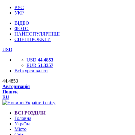
РУС
УКР
ВІДЕО
ФОТО
НАЙПОПУЛЯРНІШІ
СПЕЦПРОЕКТИ
USD
USD
44.4853
EUR
51.3357
Всі курси валют
44.4853
Авторизація
Пошук
RU
ВСІ РОЗДІЛИ
Головна
Україна
Місто
Світ