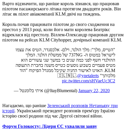
Варто відзначити, що раніше король зізнався, що працював
пілотом пасажирського літака протягом двадцяти років. Він
літає як пілот авіакомпанії KLM двічі на тиждень.
Король почав працювати пілотом до свого сходження на
престол у 2013 році, коли його мати королева Беатрікс
відреклася від престолу. Віллем-Олександр працював другим
пілотом на рейсах KLM Cityhopper, дочірньої компанії KLM.
"הטייס, מלך": מלך הולנד, וילם- אלכסנדר, הטיס את עצמו
לישראל במטוס ה- 737NG של ממשלת הולנד. המלך
ההולנדי חשף לפני כמה שנים כי במשך שני עשורים הוא
מטיס פעמיים בשבוע נוסעים כטייס משנה בחברת התעופה
KLM. האזינו לאישור החניה שקיבל ממגדל הפיקוח "הוד
@ynetalerts
מלכותך" 🇮🇱🇳🇱.
pic.twitter.com/sHVaeUc3C2
— איתי בלומנטל (@ItayBlumental)
January 22, 2020
Нагадаємо, що раніше
Зеленський розповів Нетаньяху три
історії
. Український президент розповів прем'єру Ізраїлю
історію своєї родини під час Другої світової війни.
Форум Голокосту: Лідери ЄС ухвалили заяву