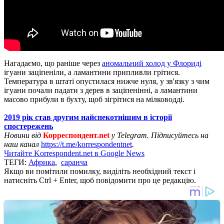
Нагадаємо, що раніше через
аномальний холод у Флориді
ігуани заціпеніли, а ламантини припливли грітися.
Температура в штаті опустилася нижче нуля, у зв'язку з чим
ігуани почали падати з дерев в заціпенінні, а ламантини
масово прибули в бухту, щоб зігрітися на мілководді.
2019 рік став другим найспекотнішим в історії
спостережень
Новини від
Корреспондент.net
у Telegram. Підписуйтесь на
наш канал
https://t.me/korrespondentnet
.
Читайте Korrespondent.net в Google News
ТЕГИ:
Африка
,
саранча
Якщо ви помітили помилку, виділіть необхідний текст і
натисніть Ctrl + Enter, щоб повідомити про це редакцію.