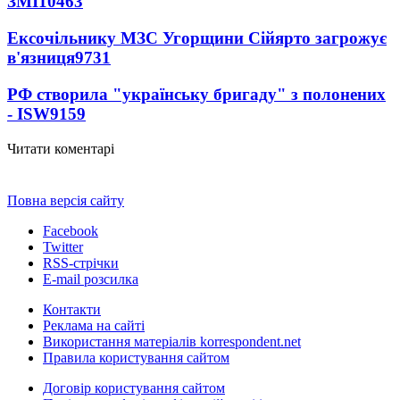
ЗМІ
10463
Ексочільнику МЗС Угорщини Сійярто загрожує
в'язниця
9731
РФ створила "українську бригаду" з полонених
- ISW
9159
Читати коментарі
Повна версія сайту
Facebook
Twitter
RSS-стрічки
E-mail розсилка
Контакти
Реклама на сайті
Використання матеріалів korrespondent.net
Правила користування сайтом
Договір користування сайтом