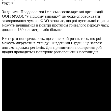
грудня.
За даними Продовольчої і сільськогосподарської організації
ООН (ФАО), "у гіршому випадку" це може спровокувати
захворювання чумою. ФАО зазначає, що рої пустельної сарани
можуть залишатися в повітрі протягом тривалого періоду часу,
долаючи 130 кілометрів або більше.
Експерти попереджають, що є високий ризик того, що рої
можуть мігрувати в Уганду і Південний Судан, і це загроза
для скотарських регіонів. Для припинення поширення роїв
щодня проводиться повітряне розпорошення пестицидів.