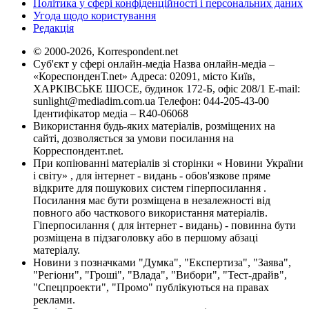
Політика у сфері конфіденційності і персональних даних
Угода щодо користування
Редакція
© 2000-2026, Korrespondent.net
Суб'єкт у сфері онлайн-медіа Назва онлайн-медіа –
«КореспонденТ.net» Адреса: 02091, місто Київ,
ХАРКІВСЬКЕ ШОСЕ, будинок 172-Б, офіс 208/1 E-mail:
sunlight@mediadim.com.ua
Телефон: 044-205-43-00
Ідентифікатор медіа – R40-06068
Використання будь-яких матеріалів, розміщених на
сайті, дозволяється за умови посилання на
Корреспондент.net.
При копіюванні матеріалів зі сторінки « Новини України
і світу» , для інтернет - видань - обов'язкове пряме
відкрите для пошукових систем гіперпосилання .
Посилання має бути розміщена в незалежності від
повного або часткового використання матеріалів.
Гіперпосилання ( для інтернет - видань) - повинна бути
розміщена в підзаголовку або в першому абзаці
матеріалу.
Новини з позначками "Думка", "Експертиза", "Заява",
"Регіони", "Гроші", "Влада", "Вибори", "Тест-драйв",
"Спецпроекти", "Промо" публікуються на правах
реклами.