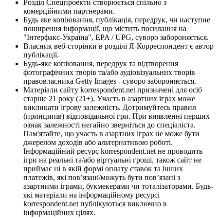
Розділ Спецпроекти створюється спільно з
комерційними партнерами.
Будь яке копіювання, публікація, передрук, чи наступне
поширення інформації, що містить посилання на
"Інтерфакс-Україна", EPA / UPG, суворо забороняється.
Власник веб-сторінки в розділі Я-Корреспондент є автор
публікації.
Будь-яке копіювання, передрук та відтворення
фотографічних творів та/або аудіовізуальних творів
правовласника Getty Images - суворо забороняється.
Матеріали сайту korrespondent.net призначені для осіб
старше 21 року (21+). Участь в азартних іграх може
викликати ігрову залежність. Дотримуйтесь правил
(принципів) відповідальної гри. При виявленні перших
ознак залежності негайно зверніться до спеціаліста.
Пам'ятайте, що участь в азартних іграх не може бути
джерелом доходів або альтернативою роботі.
Інформаційний ресурс korrespondent.net не проводить
ігри на реальні та/або віртуальні гроші, також сайт не
приймає ні в якій формі оплату ставок та інших
платежів, які пов’язані/можуть бути пов’язані з
азартними іграми, букмекерами чи тоталізаторами. Будь-
які матеріали на інформаційному ресурсі
korrespondent.net публікуються виключно в
інформаційних цілях.