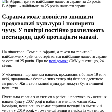
В Африці - найбільше за 25 років нашестя сарани
Саранча може повністю знищити
продовольчі культури і поширити
чуму. У повітрі постійно розпилюють
пестициди, щоб протидіяти навалі.
На півострові Сомалі в Африці, а також на території
найближчих країн спостерігається найбільше нашестя сарани
за останні 25 років. Про це
повідомляє
CNN
у п'ятницю, 24
січня.
У місцевості, що зазнала навали, проживають більше 19 млн
осіб, продовольча безпека яких тепер під безпрецедентною
загрозою. Життєво важливі культури можуть бути знищені
повністю.
Пустельна сарана з'являється в регіоні нерегулярно - остання
навала була у 2007 році в набагато менших масштабах.
Імовірно, поширенню комах сприяли погодні і кліматичні
умови у 2019 році, у тому числі зливи в період із жовтня до