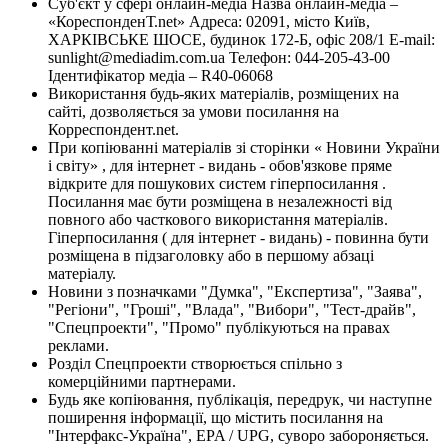
Суб'єкт у сфері онлайн-медіа Назва онлайн-медіа –
«КореспонденТ.net» Адреса: 02091, місто Київ,
ХАРКІВСЬКЕ ШОСЕ, будинок 172-Б, офіс 208/1 E-mail:
sunlight@mediadim.com.ua
Телефон: 044-205-43-00
Ідентифікатор медіа – R40-06068
Використання будь-яких матеріалів, розміщених на
сайті, дозволяється за умови посилання на
Корреспондент.net.
При копіюванні матеріалів зі сторінки « Новини України
і світу» , для інтернет - видань - обов'язкове пряме
відкрите для пошукових систем гіперпосилання .
Посилання має бути розміщена в незалежності від
повного або часткового використання матеріалів.
Гіперпосилання ( для інтернет - видань) - повинна бути
розміщена в підзаголовку або в першому абзаці
матеріалу.
Новини з позначками "Думка", "Експертиза", "Заява",
"Регіони", "Гроші", "Влада", "Вибори", "Тест-драйв",
"Спецпроекти", "Промо" публікуються на правах
реклами.
Розділ Спецпроекти створюється спільно з
комерційними партнерами.
Будь яке копіювання, публікація, передрук, чи наступне
поширення інформації, що містить посилання на
"Інтерфакс-Україна", EPA / UPG, суворо забороняється.