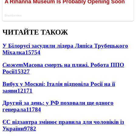
ЧИТАЙТЕ ТАКОЖ
У Білорусі засудили лідера Ляпіса Трубецького
Міхалка
15754
Сюжет
Масова смерть на пляжі. Робота ППО
Росії
15327
Вибух у Москві: Італія відповіла Росії на її
заяви
12171
Другий за день: у РФ поховали ще одного
генерала
11784
ЄС відзавтра змінює правила для чоловіків із
України
9782