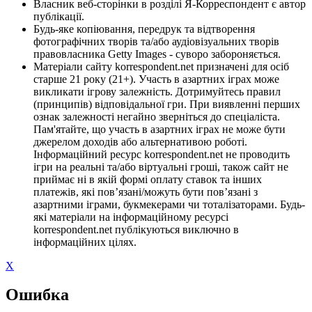
Власник веб-сторінки в розділі Я-Корреспондент є автор
публікації.
Будь-яке копіювання, передрук та відтворення
фотографічних творів та/або аудіовізуальних творів
правовласника Getty Images - суворо забороняється.
Матеріали сайту korrespondent.net призначені для осіб
старше 21 року (21+). Участь в азартних іграх може
викликати ігрову залежність. Дотримуйтесь правил
(принципів) відповідальної гри. При виявленні перших
ознак залежності негайно зверніться до спеціаліста.
Пам'ятайте, що участь в азартних іграх не може бути
джерелом доходів або альтернативою роботі.
Інформаційний ресурс korrespondent.net не проводить
ігри на реальні та/або віртуальні гроші, також сайт не
приймає ні в якій формі оплату ставок та інших
платежів, які пов’язані/можуть бути пов’язані з
азартними іграми, букмекерами чи тоталізаторами. Будь-
які матеріали на інформаційному ресурсі
korrespondent.net публікуються виключно в
інформаційних цілях.
X
Ошибка