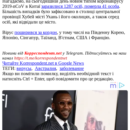
Нагадаємо, на сьогоднішній день новим типом коронавірусу
2019-nCoV в Китаї
заразилися 1287 осіб, померла 41 особа
.
Більшість випадків було зафіксовано в столиці центральної
провінції Хубей місті Ухань і його околицях, а також серед
осіб, які відвідали це місто.
Вірус
поширився за кордон
, у тому числі на Південну Корею,
Японію, Сінгапур, Таїланд, В'єтнам, США і Францію.
Новини від
Корреспондент.net
у Telegram. Підписуйтесь на наш
канал
https://t.me/korrespondentnet
Читайте Korrespondent.net в Google News
ТЕГИ:
вирусы
,
Австралия
,
заболевание
Якщо ви помітили помилку, виділіть необхідний текст і
натисніть Ctrl + Enter, щоб повідомити про це редакцію.