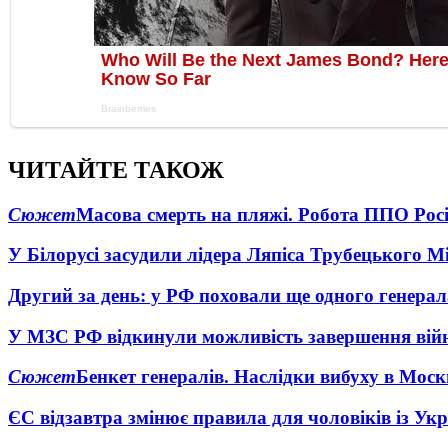
ЧИТАЙТЕ ТАКОЖ
Сюжет
Масова смерть на пляжі. Робота ППО Росі
У Білорусі засудили лідера Ляпіса Трубецького М
Другий за день: у РФ поховали ще одного генерал
У МЗС РФ відкинули можливість завершення вій
Сюжет
Бенкет генералів. Наслідки вибуху в Моск
ЄС відзавтра змінює правила для чоловіків із Ук