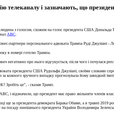
ю телеканалу і зазначають, що президен
 людина з голосом, схожим на голос президента США Дональда Т
анал
ABC
.
знес-партнери персонального адвоката Трампа Руді Джуліані - Л
року в номері готелю Трампа.
вич негативно про нього відгукується, після чого і почулася р
двоката президента США Рудольфа Джуліані, своїми словами спро
ч за кожного зручного випадку прогнозувала йому швидкий імпі
ОК? Зробіть це", - сказав Трамп.
BC, і відзначили, що президент має право звільняти членів власн
ці ще за президента-демократа Барака Обами, а в травні 2019 р
тупу на посаду нинішнього президента України Володимира Зеленсь