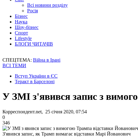
Всі новини розділу
Росія
Бізнес
Наука
Шоу-бізнес
Спорт
Lifestyle
БЛОГИ ЧИТАЧІВ
СПЕЦТЕМА:
Війна в Ірані
ВСІ ТЕМИ
Вступ України в ЄС
Теракт в Барселоні
У ЗМІ з'явився запис з вимо
Корреспондент.net, 25 січня 2020, 07:54
0
346
З'явився запис, як Трамп вимагає відставки Марі Йованович