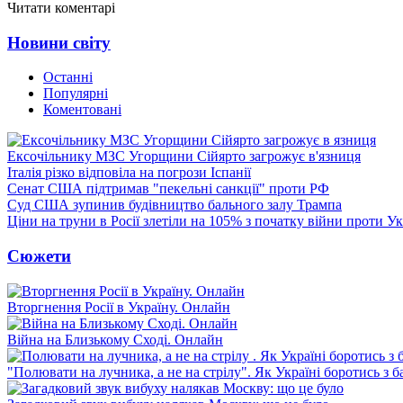
Читати коментарі
Новини світу
Останні
Популярні
Коментовані
Ексочільнику МЗС Угорщини Сійярто загрожує в'язниця
Італія різко відповіла на погрози Іспанії
Сенат США підтримав "пекельні санкції" проти РФ
Суд США зупинив будівництво бального залу Трампа
Ціни на труни в Росії злетіли на 105% з початку війни проти У
Сюжети
Вторгнення Росії в Україну. Онлайн
Війна на Близькому Сході. Онлайн
"Полювати на лучника, а не на стрілу". Як Україні боротись з 