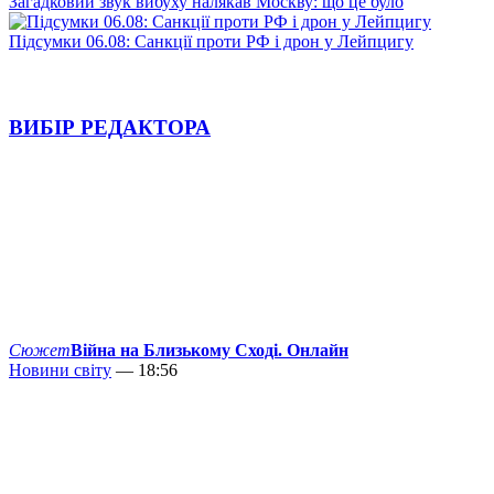
Загадковий звук вибуху налякав Москву: що це було
Підсумки 06.08: Санкції проти РФ і дрон у Лейпцигу
ВИБІР РЕДАКТОРА
Сюжет
Війна на Близькому Сході. Онлайн
Новини світу
— 18:56