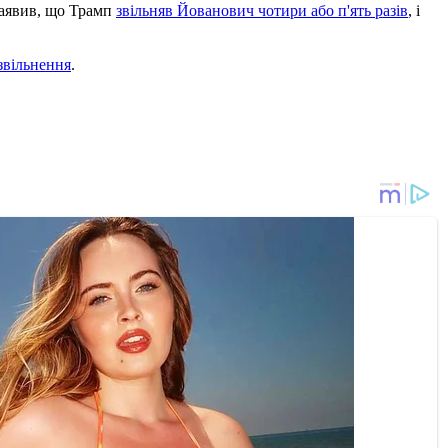
заявив, що Трамп
звільняв Йованович чотири або п'ять разів
, і
звільнення
.