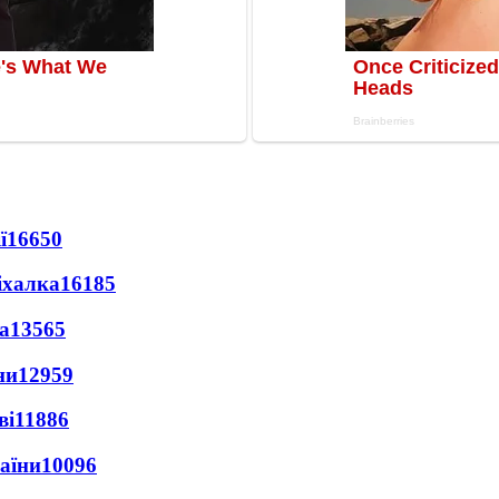
ї
16650
іхалка
16185
а
13565
ни
12959
ві
11886
раїни
10096