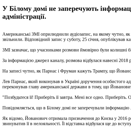
У Білому домі не заперечують інформаці
адміністрації.
Американські ЗМІ оприлюднили аудіозапис, на якому чутно, як
звільнили. Відповідний запис у суботу, 25 січня, опублікував к
ЗМІ зазначає, що учасниками розмови ймовірно були колишні бі
За інформацією джерел каналу, розмова відбулася навесні 2018 
На записі чутно, як Парнас і Фруман кажуть Трампу, що Йовано
Лев Парнас, який виконував в Україні доручення особистого а
переконував главу американської держави в тому, що Йованови
"Позбудьтеся її! Приберіть її завтра. Мені все одно. Приберіть. 
Повідомляється, що в Білому домі не заперечували інформацію A
Як відомо, Йованович отримала призначення до Києва у 2016 ро
звинуватив її в нелояльності. Її відставка відбулася ще до вс