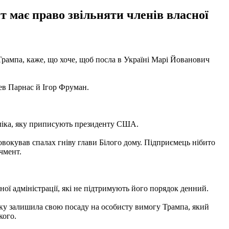
т має право звільняти членів власної
рампа, каже, що хоче, щоб посла в Україні Марі Йованович
ев Парнас й Ігор Фруман.
епліка, яку приписують президенту США.
вокував спалах гніву глави Білого дому. Підприємець нібито
чмент.
ої адміністрації, які не підтримують його порядок денний.
оку залишила свою посаду на особисту вимогу Трампа, який
кого.