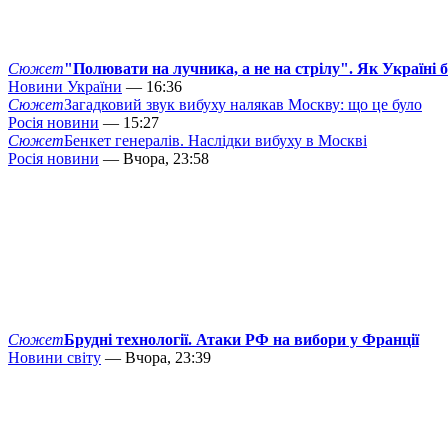
Сюжет
"Полювати на лучника, а не на стрілу". Як Україні 
Новини України
— 16:36
Сюжет
Загадковий звук вибуху налякав Москву: що це було
Росія новини
— 15:27
Сюжет
Бенкет генералів. Наслідки вибуху в Москві
Росія новини
— Вчора, 23:58
Сюжет
Брудні технології. Атаки РФ на вибори у Франції
Новини світу
— Вчора, 23:39