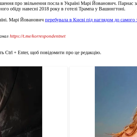
ішення про звільнення посла в Україні Марі Йованович. Парнас 
ного обіду навесні 2018 року в готелі Трампа у Вашингтоні.
аїні. Марі Йованович
перебувала в Києві під наглядом до самого 
канал
https://t.me/korrespondentnet
ь Ctrl + Enter, щоб повідомити про це редакцію.