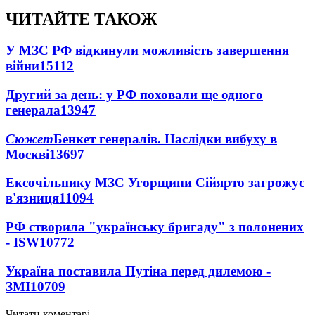
ЧИТАЙТЕ ТАКОЖ
У МЗС РФ відкинули можливість завершення
війни
15112
Другий за день: у РФ поховали ще одного
генерала
13947
Сюжет
Бенкет генералів. Наслідки вибуху в
Москві
13697
Ексочільнику МЗС Угорщини Сійярто загрожує
в'язниця
11094
РФ створила "українську бригаду" з полонених
- ISW
10772
Україна поставила Путіна перед дилемою -
ЗМІ
10709
Читати коментарі