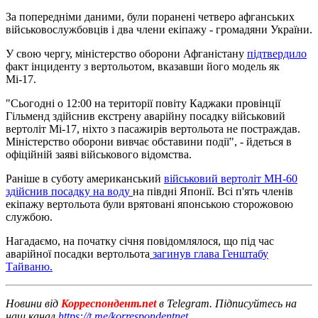
За попередніми даними, були поранені четверо афганських
військовослужбовців і два члени екіпажу - громадяни України.
У свою чергу, міністерство оборони Афганістану
підтвердило
факт інциденту з вертольотом, вказавши його модель як
Мі-17.
"Сьогодні о 12:00 на території повіту Каджаки провінції
Гільменд здійснив екстрену аварійну посадку військовий
вертоліт Мі-17, ніхто з пасажирів вертольота не постраждав.
Міністерство оборони вивчає обставини події", - йдеться в
офіційній заяві військового відомства.
Раніше в суботу американський
військовий вертоліт MH-60
здійснив посадку на воду
на півдні Японії. Всі п'ять членів
екіпажу вертольота були врятовані японською сторожовою
службою.
Нагадаємо, на початку січня повідомлялося, що під час
аварійної посадки вертольота
загинув глава Генштабу
Тайваню.
Новини від
Корреспондент.net
в Telegram. Підписуйтесь на
наш канал
https://t.me/korrespondentnet