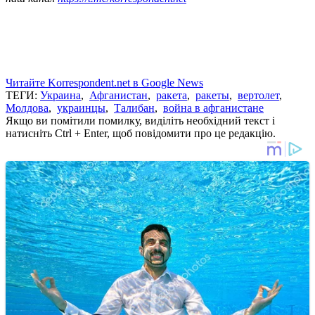
Читайте Korrespondent.net в Google News
ТЕГИ:
Украина
,
Афганистан
,
ракета
,
ракеты
,
вертолет
,
Молдова
,
украинцы
,
Талибан
,
война в афганистане
Якщо ви помітили помилку, виділіть необхідний текст і
натисніть Ctrl + Enter, щоб повідомити про це редакцію.