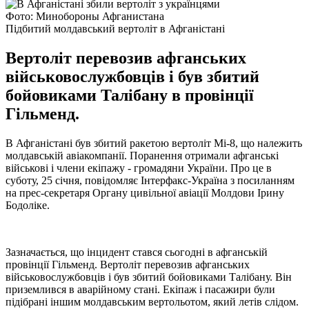
Фото: Минобороны Афганистана
Підбитий молдавський вертоліт в Афганістані
Вертоліт перевозив афганських
військовослужбовців і був збитий
бойовиками Талібану в провінції
Гільменд.
В Афганістані був збитий ракетою вертоліт Мі-8, що належить
молдавській авіакомпанії. Поранення отримали афганські
військові і члени екіпажу - громадяни України. Про це в
суботу, 25 січня, повідомляє Інтерфакс-Україна з посиланням
на прес-секретаря Органу цивільної авіації Молдови Ірину
Бодоліке.
Зазначається, що інцидент стався сьогодні в афганській
провінції Гільменд. Вертоліт перевозив афганських
військовослужбовців і був збитий бойовиками Талібану. Він
приземлився в аварійному стані. Екіпаж і пасажири були
підібрані іншим молдавським вертольотом, який летів слідом.