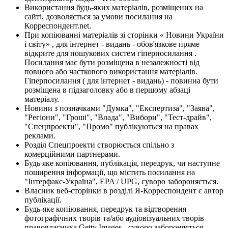
Використання будь-яких матеріалів, розміщених на
сайті, дозволяється за умови посилання на
Корреспондент.net.
При копіюванні матеріалів зі сторінки « Новини України
і світу» , для інтернет - видань - обов'язкове пряме
відкрите для пошукових систем гіперпосилання .
Посилання має бути розміщена в незалежності від
повного або часткового використання матеріалів.
Гіперпосилання ( для інтернет - видань) - повинна бути
розміщена в підзаголовку або в першому абзаці
матеріалу.
Новини з позначками "Думка", "Експертиза", "Заява",
"Регіони", "Гроші", "Влада", "Вибори", "Тест-драйв",
"Спецпроекти", "Промо" публікуються на правах
реклами.
Розділ Спецпроекти створюється спільно з
комерційними партнерами.
Будь яке копіювання, публікація, передрук, чи наступне
поширення інформації, що містить посилання на
"Інтерфакс-Україна", EPA / UPG, суворо забороняється.
Власник веб-сторінки в розділі Я-Корреспондент є автор
публікації.
Будь-яке копіювання, передрук та відтворення
фотографічних творів та/або аудіовізуальних творів
правовласника Getty Images - суворо забороняється.