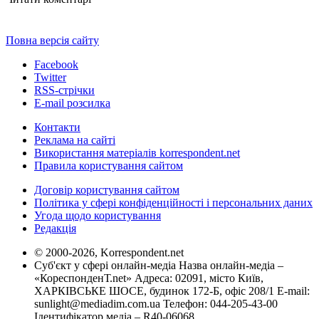
Повна версія сайту
Facebook
Twitter
RSS-стрічки
E-mail розсилка
Контакти
Реклама на сайті
Використання матеріалів korrespondent.net
Правила користування сайтом
Договір користування сайтом
Політика у сфері конфіденційності і персональних даних
Угода щодо користування
Редакція
© 2000-2026, Korrespondent.net
Суб'єкт у сфері онлайн-медіа Назва онлайн-медіа –
«КореспонденТ.net» Адреса: 02091, місто Київ,
ХАРКІВСЬКЕ ШОСЕ, будинок 172-Б, офіс 208/1 E-mail:
sunlight@mediadim.com.ua
Телефон: 044-205-43-00
Ідентифікатор медіа – R40-06068