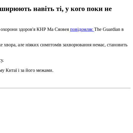
ширюють навіть ті, у кого поки не
ня охорони здоров'я КНР Ма Сяовея
повідомляє
The Guardian в
е хвора, але ніяких симптомів захворювання немає, становить
у.
му Китаї і за його межами.