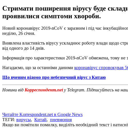
Стримати поширення вірусу буде складн
проявилися симптоми хвороби.
Новий коронавірус 2019-nCoV є заразним і під час інкубаційн
неділю, 26 січня.
Виявлена властивість вірусу ускладнює роботу влади щодо стри
від одного до 14 днів.
Інформація про характеристики 2019-nCoV обмежена, тому не зр
Нагадаємо, що за останніми даними
коронавірус спровокував 5
Що вченим відомо про небезпечний вірус з Китаю
Новини від
Корреспондент.net
у Telegram. Підписуйтесь на на
Читайте Korrespondent.net в Google News
ТЕГИ:
вирусы
,
Китай
,
пневмония
Якщо ви помітили помилку, виділіть необхідний текст і натисніт