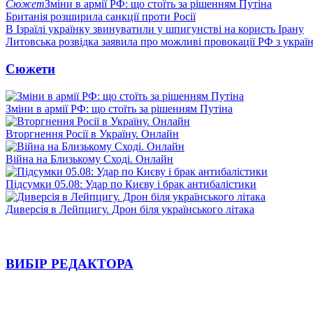
Сюжет
Зміни в армії РФ: що стоїть за рішенням Путіна
Британія розширила санкції проти Росії
В Ізраїлі українку звинуватили у шпигунстві на користь Ірану
Литовська розвідка заявила про можливі провокації РФ з укра
Сюжети
Зміни в армії РФ: що стоїть за рішенням Путіна
Вторгнення Росії в Україну. Онлайн
Війна на Близькому Сході. Онлайн
Підсумки 05.08: Удар по Києву і брак антибалістики
Диверсія в Лейпцигу. Дрон біля українського літака
ВИБІР РЕДАКТОРА