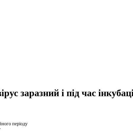
ірус заразний і під час інкубац
у