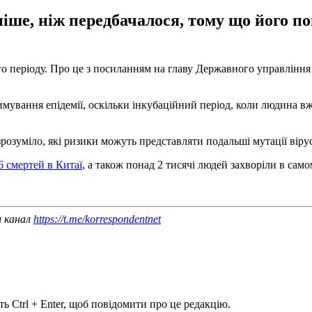
іше, ніж передбачалося, тому що його по
ого періоду. Про це з посиланням на главу Державного управлін
мування епідемії, оскільки інкубаційний період, коли людина вж
озуміло, які ризики можуть представляти подальші мутації вірус
6 смертей в Китаї
, а також понад 2 тисячі людей захворіли в само
ш канал
https://t.me/korrespondentnet
ь Ctrl + Enter, щоб повідомити про це редакцію.