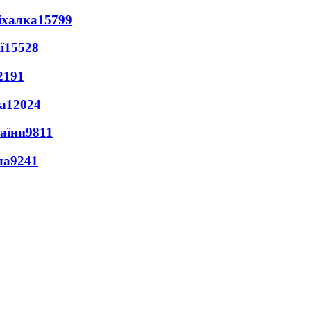
іхалка
15799
ї
15528
2191
а
12024
раїни
9811
ла
9241