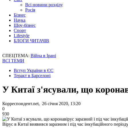
Всі новини розділу
Росія
Бізнес
Наука
Шоу-бізнес
Спорт
Lifestyle
БЛОГИ ЧИТАЧІВ
СПЕЦТЕМА:
Війна в Ірані
ВСІ ТЕМИ
Вступ України в ЄС
Теракт в Барселоні
У Китаї з'ясували, що коронав
Корреспондент.net, 26 січня 2020, 13:20
0
930
Вірус в Китаї виявився заразним і під час інкубаційного період