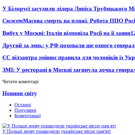
У Білорусі засудили лідера Ляпіса Трубецького М
Сюжет
Масова смерть на пляжі. Робота ППО Росі
Вибух у Москві: Італія відповіла Росії на її заяви
1
Другий за день: у РФ поховали ще одного генерал
ЄС відзавтра змінює правила для чоловіків із Ук
ЗМІ: У ресторані в Москві загинула дочка генера
Читати коментарі
Новини світу
Останні
Популярні
Коментовані
У Польщі знову пошкодили українське місце пам'яті