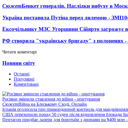
Сюжет
Бенкет генералів. Наслідки вибуху в Моск
Україна поставила Путіна перед дилемою - ЗМІ
10
Ексочільнику МЗС Угорщини Сійярто загрожує в
РФ створила "українську бригаду" з полонених -
Читати коментарі
Новини світу
Останні
Популярні
Коментовані
Росіяни змінили ставлення до війни - опитування
Сюжет
Війна на Близькому Сході. Онлайн
Іспанія оголосила про прикордонний контроль для мандрівників 
США перехопили понад 50 суден після відновлення блокади Ір
Пентагон придбає лазери для боротьби з дронами на $400 млн -