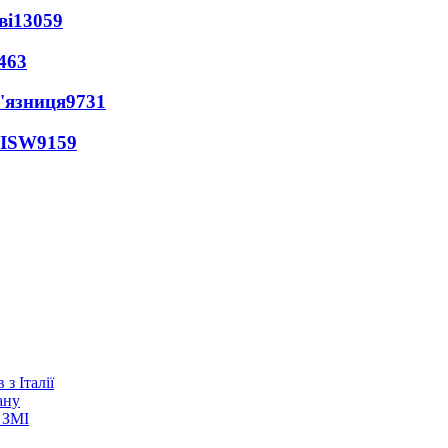
ві
13059
463
'язниця
9731
 ISW
9159
з Італії
ану
 ЗМІ