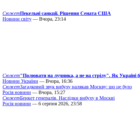
Сюжет
Пекельні санкції. Рішення Сената США
Новини світу
— Вчора, 23:14
Сюжет
"Полювати на лучника, а не на стрілу". Як Україні 
Новини України
— Вчора, 16:36
Сюжет
Загадковий звук вибуху налякав Москву: що це було
Росія новини
— Вчора, 15:27
Сюжет
Бенкет генералів. Наслідки вибуху в Москві
Росія новини
— 6 серпня 2026, 23:58