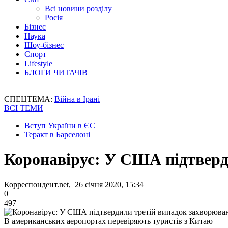
Всі новини розділу
Росія
Бізнес
Наука
Шоу-бізнес
Спорт
Lifestyle
БЛОГИ ЧИТАЧІВ
СПЕЦТЕМА:
Війна в Ірані
ВСІ ТЕМИ
Вступ України в ЄС
Теракт в Барселоні
Коронавірус: У США підтверд
Корреспондент.net, 26 січня 2020, 15:34
0
497
В американських аеропортах перевіряють туристів з Китаю