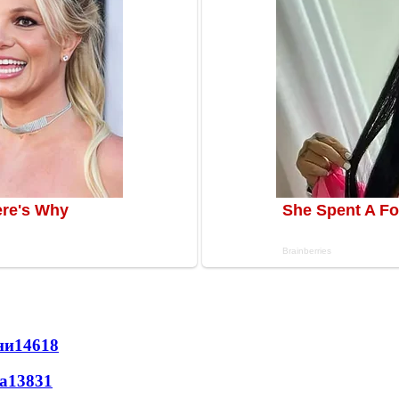
ни
14618
а
13831