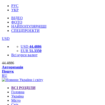
РУС
УКР
ВІДЕО
ФОТО
НАЙПОПУЛЯРНІШІ
СПЕЦПРОЕКТИ
USD
USD
44.4886
EUR
51.3350
Всі курси валют
44.4886
Авторизація
Пошук
RU
ВСІ РОЗДІЛИ
Головна
Україна
Місто
Світ