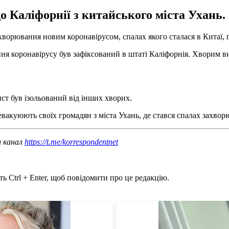
о Каліфорнії з китайського міста Ухань.
орювання новим коронавірусом, спалах якого сталася в Китаї, п
 коронавірусу був зафіксований в штаті Каліфорнія. Хворим вия
ист був ізольований від інших хворих.
евакуюють своїх громадян з міста Ухань, де стався спалах захвор
ш канал
https://t.me/korrespondentnet
ь Ctrl + Enter, щоб повідомити про це редакцію.