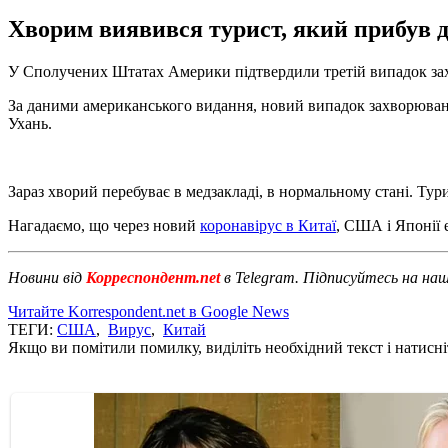
Хворим виявився турист, який прибув д
У Сполучених Штатах Америки підтвердили третій випадок захв
За даними американського видання, новий випадок захворювання
Ухань.
Зараз хворий перебуває в медзакладі, в нормальному стані. Тур
Нагадаємо, що через новий
коронавірус в Китаї
, США і Японії 
Новини від
Корреспондент.net
в Telegram. Підписуйтесь на на
Читайте Korrespondent.net в Google News
ТЕГИ:
США
,
Вирус
,
Китай
Якщо ви помітили помилку, виділіть необхідний текст і натисніт