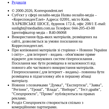
Редакція
© 2000-2026, Korrespondent.net
Суб'єкт у сфері онлайн-медіа Назва онлайн-медіа –
«КореспонденТ.net» Адреса: 02091, місто Київ,
ХАРКІВСЬКЕ ШОСЕ, будинок 172-Б, офіс 208/1 E-mail:
sunlight@mediadim.com.ua
Телефон: 044-205-43-00
Ідентифікатор медіа – R40-06068
Використання будь-яких матеріалів, розміщених на
сайті, дозволяється за умови посилання на
Корреспондент.net.
При копіюванні матеріалів зі сторінки « Новини України
і світу» , для інтернет - видань - обов'язкове пряме
відкрите для пошукових систем гіперпосилання .
Посилання має бути розміщена в незалежності від
повного або часткового використання матеріалів.
Гіперпосилання ( для інтернет - видань) - повинна бути
розміщена в підзаголовку або в першому абзаці
матеріалу.
Новини з позначками "Думка", "Експертиза", "Заява",
"Регіони", "Гроші", "Влада", "Вибори", "Тест-драйв",
"Спецпроекти", "Промо" публікуються на правах
реклами.
Розділ Спецпроекти створюється спільно з
комерційними партнерами.