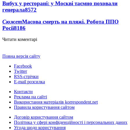
Вибух у ресторані: у Москві таємно поховали
генерала
8572
Сюжет
Масова смерть на пляжі. Робота ППО
Росії
8186
Читати коментарі
Повна версія сайту
Facebook
Twitter
RSS-стрічки
E-mail розсилка
Контакти
Реклама на сайті
Використання матеріалів korrespondent.net
Правила користування сайтом
Договір користування сайтом
Політика у сфері конфіденційності і персональних даних
Угода щодо користування