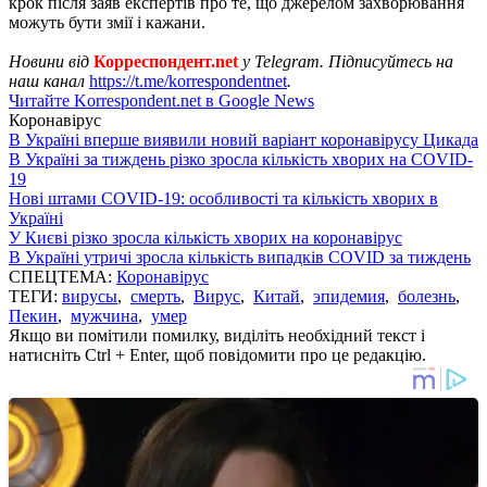
крок після заяв експертів про те, що джерелом захворювання
можуть бути змії і кажани.
Новини від
Корреспондент.net
у Telegram. Підписуйтесь на
наш канал
https://t.me/korrespondentnet
.
Читайте Korrespondent.net в Google News
Коронавірус
В Україні вперше виявили новий варіант коронавірусу Цикада
В Україні за тиждень різко зросла кількість хворих на COVID-
19
Нові штами COVID-19: особливості та кількість хворих в
Україні
У Києві різко зросла кількість хворих на коронавірус
В Україні утричі зросла кількість випадків COVID за тиждень
СПЕЦТЕМА:
Коронавірус
ТЕГИ:
вирусы
,
смерть
,
Вирус
,
Китай
,
эпидемия
,
болезнь
,
Пекин
,
мужчина
,
умер
Якщо ви помітили помилку, виділіть необхідний текст і
натисніть Ctrl + Enter, щоб повідомити про це редакцію.