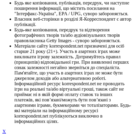
Будь яке копіювання, публікація, передрук, чи наступне
поширення інформації, що містить посилання на
"Інтерфакс-Україна", EPA / UPG, суворо забороняється.
Власник веб-сторінки в розділі Я-Корреспондент є автор
публікації.
Будь-яке копіювання, передрук та відтворення
фотографічних творів та/або аудіовізуальних творів
правовласника Getty Images - суворо забороняється.
Матеріали сайту korrespondent.net призначені для осіб
старше 21 року (21+). Участь в азартних іграх може
викликати ігрову залежність. Дотримуйтесь правил
(принципів) відповідальної гри. При виявленні перших
ознак залежності негайно зверніться до спеціаліста.
Пам'ятайте, що участь в азартних іграх не може бути
джерелом доходів або альтернативою роботі.
Інформаційний ресурс korrespondent.net не проводить
ігри на реальні та/або віртуальні гроші, також сайт не
приймає ні в якій формі оплату ставок та інших
платежів, які пов’язані/можуть бути пов’язані з
азартними іграми, букмекерами чи тоталізаторами. Будь-
які матеріали на інформаційному ресурсі
korrespondent.net публікуються виключно в
інформаційних цілях.
X