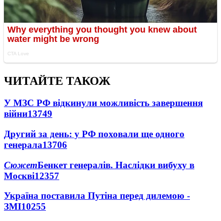
ЧИТАЙТЕ ТАКОЖ
У МЗС РФ відкинули можливість завершення
війни
13749
Другий за день: у РФ поховали ще одного
генерала
13706
Сюжет
Бенкет генералів. Наслідки вибуху в
Москві
12357
Україна поставила Путіна перед дилемою -
ЗМІ
10255