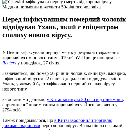
Медики не змогли врятувати 50-річного чоловіка
Перед інфікуванням померлий чоловік
відвідував Ухань, який є епіцентром
спалаху нового вірусу.
У Пекіні зафіксували першу смерть у результаті зараження
коронавірусом нового типу 2019-nCoV. Про це повідомляє
Reuters
у понеділок, 27 січня.
Зазначається, що помер 50-річний чоловік, який був, імовірно,
інфікований вірусом 22 січня. До цього він відвідував місто
Ухань, у якому й було зафіксовано перший спалах вірусу
нового типу.
За останніми даними,
у Китаї загинуло 80 осіб від пневмонії
,
спричиненої новим типом коронавірусу. Його виявлено у
2794 осіб.
Також повідомлялося, що
в Китаї заборонили торгівлю
дикими тваринами
через коронавірус. Влада пішла на такий