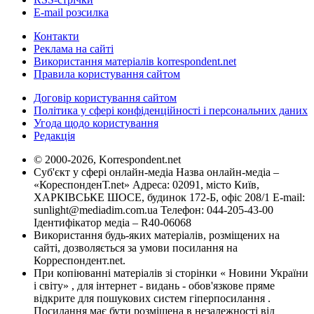
E-mail розсилка
Контакти
Реклама на сайті
Використання матеріалів korrespondent.net
Правила користування сайтом
Договір користування сайтом
Політика у сфері конфіденційності і персональних даних
Угода щодо користування
Редакція
© 2000-2026, Korrespondent.net
Суб'єкт у сфері онлайн-медіа Назва онлайн-медіа –
«КореспонденТ.net» Адреса: 02091, місто Київ,
ХАРКІВСЬКЕ ШОСЕ, будинок 172-Б, офіс 208/1 E-mail:
sunlight@mediadim.com.ua
Телефон: 044-205-43-00
Ідентифікатор медіа – R40-06068
Використання будь-яких матеріалів, розміщених на
сайті, дозволяється за умови посилання на
Корреспондент.net.
При копіюванні матеріалів зі сторінки « Новини України
і світу» , для інтернет - видань - обов'язкове пряме
відкрите для пошукових систем гіперпосилання .
Посилання має бути розміщена в незалежності від