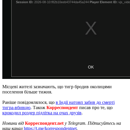
Місцеві жителі зазначають, що тигр бродив околицями
поселення більше тижня.
Раніше повідомлялося, що
в Індії натовп забив до смерті
тигра-вбивцю
. Також
Корреспондент
писав про те, що
крокодил роздер підлітка на очах друзів
.
Новини від
Корреспондент.net
у Telegram. Підписуйтесь на
наш канал
https://t.me/korrespondentnet
.