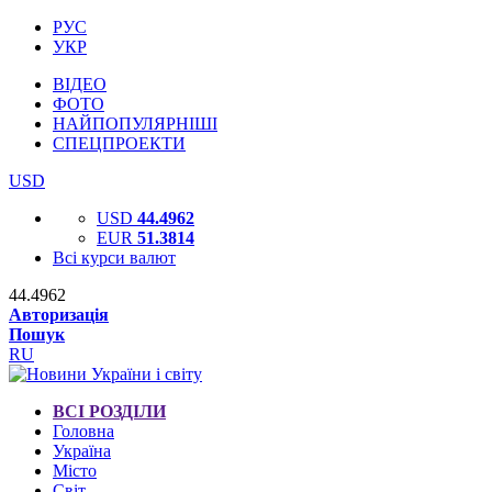
РУС
УКР
ВІДЕО
ФОТО
НАЙПОПУЛЯРНІШІ
СПЕЦПРОЕКТИ
USD
USD
44.4962
EUR
51.3814
Всі курси валют
44.4962
Авторизація
Пошук
RU
ВСІ РОЗДІЛИ
Головна
Україна
Місто
Світ