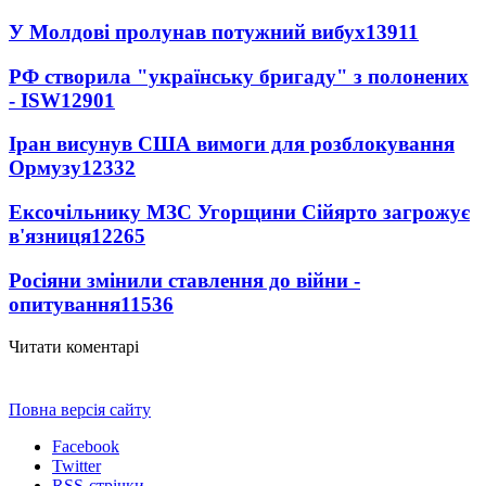
У Молдові пролунав потужний вибух
13911
РФ створила "українську бригаду" з полонених
- ISW
12901
Іран висунув США вимоги для розблокування
Ормузу
12332
Ексочільнику МЗС Угорщини Сійярто загрожує
в'язниця
12265
Росіяни змінили ставлення до війни -
опитування
11536
Читати коментарі
Повна версія сайту
Facebook
Twitter
RSS-стрічки