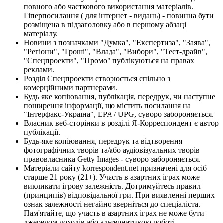
повного або часткового використання матеріалів.
Гіперпосилання ( для інтернет - видань) - повинна бути
розміщена в підзаголовку або в першому абзаці
матеріалу.
Новини з позначками "Думка", "Експертиза", "Заява",
"Регіони", "Гроші", "Влада", "Вибори", "Тест-драйв",
"Спецпроекти", "Промо" публікуються на правах
реклами.
Розділ Спецпроекти створюється спільно з
комерційними партнерами.
Будь яке копіювання, публікація, передрук, чи наступне
поширення інформації, що містить посилання на
"Інтерфакс-Україна", EPA / UPG, суворо забороняється.
Власник веб-сторінки в розділі Я-Корреспондент є автор
публікації.
Будь-яке копіювання, передрук та відтворення
фотографічних творів та/або аудіовізуальних творів
правовласника Getty Images - суворо забороняється.
Матеріали сайту korrespondent.net призначені для осіб
старше 21 року (21+). Участь в азартних іграх може
викликати ігрову залежність. Дотримуйтесь правил
(принципів) відповідальної гри. При виявленні перших
ознак залежності негайно зверніться до спеціаліста.
Пам'ятайте, що участь в азартних іграх не може бути
джерелом доходів або альтернативою роботі.