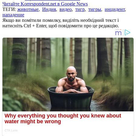
Читайте Korrespondent.net в Google News
ТЕГИ:
животные
,
Индия
,
видео
,
тигр
,
тигры
,
инцидент
,
нападение
Якщо ви помітили помилку, виділіть необхідний текст і
натисніть Ctrl + Enter, щоб повідомити про це редакцію.