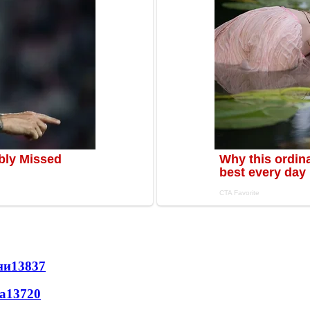
ни
13837
а
13720