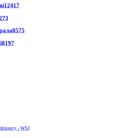
ві
12417
273
ерала
8575
ї
8197
ейпцигу - WSJ