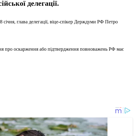
йської делегації.
8 січня, глава делегації, віце-спікер Держдуми РФ Петро
я про оскарження або підтвердження повноважень РФ має