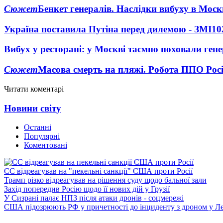
Сюжет
Бенкет генералів. Наслідки вибуху в Моск
Україна поставила Путіна перед дилемою - ЗМІ
10
Вибух у ресторані: у Москві таємно поховали ген
Сюжет
Масова смерть на пляжі. Робота ППО Росі
Читати коментарі
Новини світу
Останні
Популярні
Коментовані
ЄС відреагував на "пекельні санкції" США проти Росії
Трамп різко відреагував на рішення суду щодо бальної зали
Захід попередив Росію щодо її нових дій у Грузії
У Сизрані палає НПЗ після атаки дронів - соцмережі
США підозрюють РФ у причетності до інциденту з дроном у Л