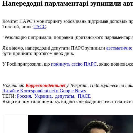
Напередодні парламентарі зупинили авт
Комітет ПАРЄ з моніторингу зобов'язань підтримав доповідь про
Толстой, пише
ТАСС
.
"Резолюцію підтримали, поправки [британського парламентарія] 
Як відомо, напередодні депутати ПАРЄ зупинили
автоматичне 
бути прийнято протягом двох днів.
У Росії пригрозили, що
покинуть сесію ПАРЄ
, якщо повноваже
Новини від
Корреспондент.net
у Telegram. Підписуйтесь на на
Читайте Korrespondent.net в Google News
ТЕГИ:
Россия
,
Украина
,
депутаты
,
ПАСЕ
Якщо ви помітили помилку, виділіть необхідний текст і натисніт