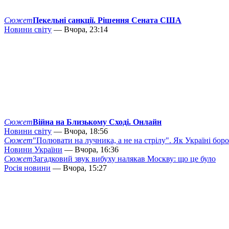
Сюжет
Пекельні санкції. Рішення Сената США
Новини світу
— Вчора, 23:14
Сюжет
Війна на Близькому Сході. Онлайн
Новини світу
— Вчора, 18:56
Сюжет
"Полювати на лучника, а не на стрілу". Як Україні бор
Новини України
— Вчора, 16:36
Сюжет
Загадковий звук вибуху налякав Москву: що це було
Росія новини
— Вчора, 15:27