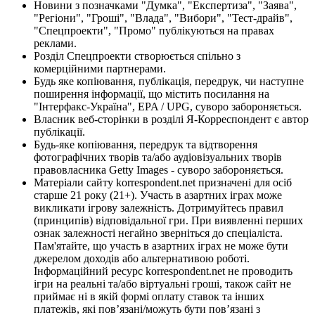
Новини з позначками "Думка", "Експертиза", "Заява",
"Регіони", "Гроші", "Влада", "Вибори", "Тест-драйв",
"Спецпроекти", "Промо" публікуються на правах
реклами.
Розділ Спецпроекти створюється спільно з
комерційними партнерами.
Будь яке копіювання, публікація, передрук, чи наступне
поширення інформації, що містить посилання на
"Інтерфакс-Україна", EPA / UPG, суворо забороняється.
Власник веб-сторінки в розділі Я-Корреспондент є автор
публікації.
Будь-яке копіювання, передрук та відтворення
фотографічних творів та/або аудіовізуальних творів
правовласника Getty Images - суворо забороняється.
Матеріали сайту korrespondent.net призначені для осіб
старше 21 року (21+). Участь в азартних іграх може
викликати ігрову залежність. Дотримуйтесь правил
(принципів) відповідальної гри. При виявленні перших
ознак залежності негайно зверніться до спеціаліста.
Пам'ятайте, що участь в азартних іграх не може бути
джерелом доходів або альтернативою роботі.
Інформаційний ресурс korrespondent.net не проводить
ігри на реальні та/або віртуальні гроші, також сайт не
приймає ні в якій формі оплату ставок та інших
платежів, які пов’язані/можуть бути пов’язані з