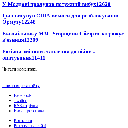
У Молдові пролунав потужний вибух
12628
Іран висунув США вимоги для розблокування
Ормузу
12248
Ексочільнику МЗС Угорщини Сійярто загрожує
в'язниця
12209
Росіяни змінили ставлення до війни -
опитування
11411
Читати коментарі
Повна версія сайту
Facebook
Twitter
RSS-стрічки
E-mail розсилка
Контакти
Реклама на сайті