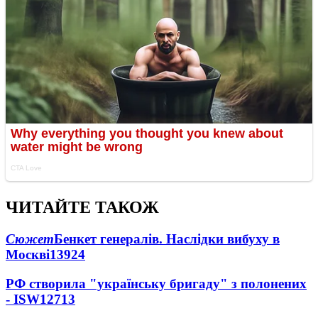
ЧИТАЙТЕ ТАКОЖ
Сюжет
Бенкет генералів. Наслідки вибуху в
Москві
13924
РФ створила "українську бригаду" з полонених
- ISW
12713