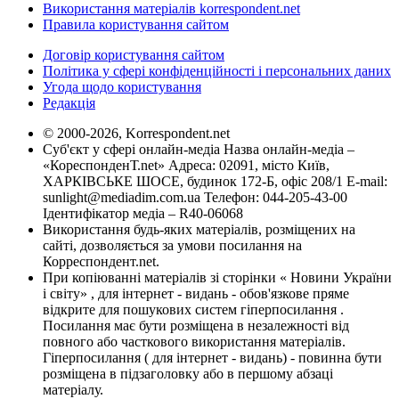
Використання матеріалів korrespondent.net
Правила користування сайтом
Договір користування сайтом
Політика у сфері конфіденційності і персональних даних
Угода щодо користування
Редакція
© 2000-2026, Korrespondent.net
Суб'єкт у сфері онлайн-медіа Назва онлайн-медіа –
«КореспонденТ.net» Адреса: 02091, місто Київ,
ХАРКІВСЬКЕ ШОСЕ, будинок 172-Б, офіс 208/1 E-mail:
sunlight@mediadim.com.ua
Телефон: 044-205-43-00
Ідентифікатор медіа – R40-06068
Використання будь-яких матеріалів, розміщених на
сайті, дозволяється за умови посилання на
Корреспондент.net.
При копіюванні матеріалів зі сторінки « Новини України
і світу» , для інтернет - видань - обов'язкове пряме
відкрите для пошукових систем гіперпосилання .
Посилання має бути розміщена в незалежності від
повного або часткового використання матеріалів.
Гіперпосилання ( для інтернет - видань) - повинна бути
розміщена в підзаголовку або в першому абзаці
матеріалу.