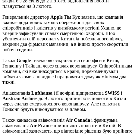
закрито з 28 січня до 2 лютого, відновлення роботи
планується на 3 лютого.
Генеральний директор
Apple
Тім Кук заявив, що компанія
вживає додаткових заходів обережності для своїх
співробітників і клієнтів у китайському регіоні Уханю, де
вперше зафіксували спалах смертельної хвороби. Щоб
убезпечити свій персонал у Китаї від небезпечного вірусу,
закрили два фірмових магазини, а в інших просто скоротили
робочі години.
Також
Google
тимчасово закриває всі свої офіси в Китаї,
Гонконгу і Тайвані через спалах коронавірусу. Співробітникам
компанії, які вже знаходяться в країні, порекомендували
виїхати якомога швидше і працювати з дому як мінімум два
тижні.
Авіакомпанія
Lufthansa
і її дочірні підприємства
SWISS
і
Austrian Airlines
до 9 лютого припиняють польоти в Китай
через спалах смертоносного коронавірусу. Але польоти в
Гонконг будуть виконуватися за планом.
Також канадська авіакомпанія
Air Canada
і французька
авіакомпанія
Air France
припиняють польоти в Китай. В
авіакомпанії зазначають, що відповідне рішення було прийняте