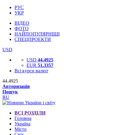
РУС
УКР
ВІДЕО
ФОТО
НАЙПОПУЛЯРНІШІ
СПЕЦПРОЕКТИ
USD
USD
44.4925
EUR
51.3357
Всі курси валют
44.4925
Авторизація
Пошук
RU
ВСІ РОЗДІЛИ
Головна
Україна
Місто
Світ