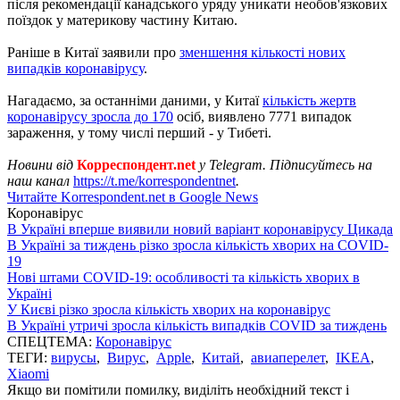
після рекомендації канадського уряду уникати необов'язкових
поїздок у материкову частину Китаю.
Раніше в Китаї заявили про
зменшення кількості нових
випадків коронавірусу
.
Нагадаємо, за останніми даними, у Китаї
кількість жертв
коронавірусу зросла до 170
осіб, виявлено 7771 випадок
зараження, у тому числі перший - у Тибеті.
Новини від
Корреспондент.net
у Telegram. Підписуйтесь на
наш канал
https://t.me/korrespondentnet
.
Читайте Korrespondent.net в Google News
Коронавірус
В Україні вперше виявили новий варіант коронавірусу Цикада
В Україні за тиждень різко зросла кількість хворих на COVID-
19
Нові штами COVID-19: особливості та кількість хворих в
Україні
У Києві різко зросла кількість хворих на коронавірус
В Україні утричі зросла кількість випадків COVID за тиждень
СПЕЦТЕМА:
Коронавірус
ТЕГИ:
вирусы
,
Вирус
,
Apple
,
Китай
,
авиаперелет
,
IKEA
,
Xiaomi
Якщо ви помітили помилку, виділіть необхідний текст і