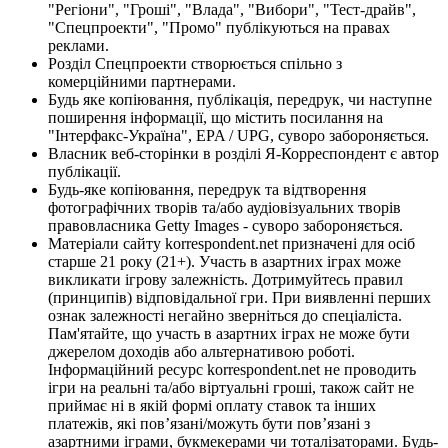
"Регіони", "Гроші", "Влада", "Вибори", "Тест-драйв",
"Спецпроекти", "Промо" публікуються на правах
реклами.
Розділ Спецпроекти створюється спільно з
комерційними партнерами.
Будь яке копіювання, публікація, передрук, чи наступне
поширення інформації, що містить посилання на
"Інтерфакс-Україна", EPA / UPG, суворо забороняється.
Власник веб-сторінки в розділі Я-Корреспондент є автор
публікації.
Будь-яке копіювання, передрук та відтворення
фотографічних творів та/або аудіовізуальних творів
правовласника Getty Images - суворо забороняється.
Матеріали сайту korrespondent.net призначені для осіб
старше 21 року (21+). Участь в азартних іграх може
викликати ігрову залежність. Дотримуйтесь правил
(принципів) відповідальної гри. При виявленні перших
ознак залежності негайно зверніться до спеціаліста.
Пам'ятайте, що участь в азартних іграх не може бути
джерелом доходів або альтернативою роботі.
Інформаційний ресурс korrespondent.net не проводить
ігри на реальні та/або віртуальні гроші, також сайт не
приймає ні в якій формі оплату ставок та інших
платежів, які пов’язані/можуть бути пов’язані з
азартними іграми, букмекерами чи тоталізаторами. Будь-