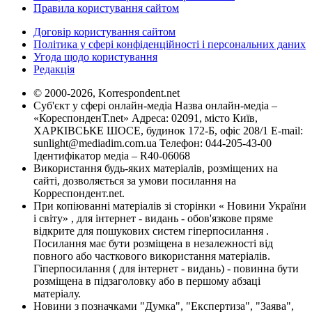
Правила користування сайтом
Договір користування сайтом
Політика у сфері конфіденційності і персональних даних
Угода щодо користування
Редакція
© 2000-2026, Korrespondent.net
Суб'єкт у сфері онлайн-медіа Назва онлайн-медіа –
«КореспонденТ.net» Адреса: 02091, місто Київ,
ХАРКІВСЬКЕ ШОСЕ, будинок 172-Б, офіс 208/1 E-mail:
sunlight@mediadim.com.ua
Телефон: 044-205-43-00
Ідентифікатор медіа – R40-06068
Використання будь-яких матеріалів, розміщених на
сайті, дозволяється за умови посилання на
Корреспондент.net.
При копіюванні матеріалів зі сторінки « Новини України
і світу» , для інтернет - видань - обов'язкове пряме
відкрите для пошукових систем гіперпосилання .
Посилання має бути розміщена в незалежності від
повного або часткового використання матеріалів.
Гіперпосилання ( для інтернет - видань) - повинна бути
розміщена в підзаголовку або в першому абзаці
матеріалу.
Новини з позначками "Думка", "Експертиза", "Заява",