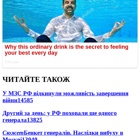
ЧИТАЙТЕ ТАКОЖ
У МЗС РФ відкинули можливість завершення
війни
14585
Другий за день: у РФ поховали ще одного
генерала
13825
Сюжет
Бенкет генералів. Наслідки вибуху в
Москві
13040