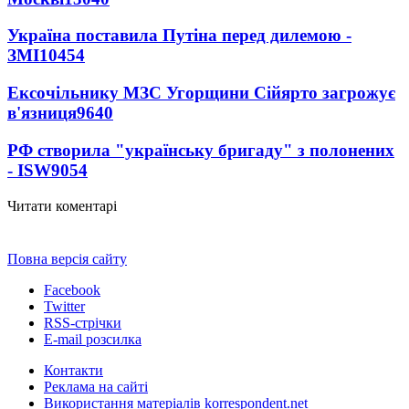
Україна поставила Путіна перед дилемою -
ЗМІ
10454
Ексочільнику МЗС Угорщини Сійярто загрожує
в'язниця
9640
РФ створила "українську бригаду" з полонених
- ISW
9054
Читати коментарі
Повна версія сайту
Facebook
Twitter
RSS-стрічки
E-mail розсилка
Контакти
Реклама на сайті
Використання матеріалів korrespondent.net