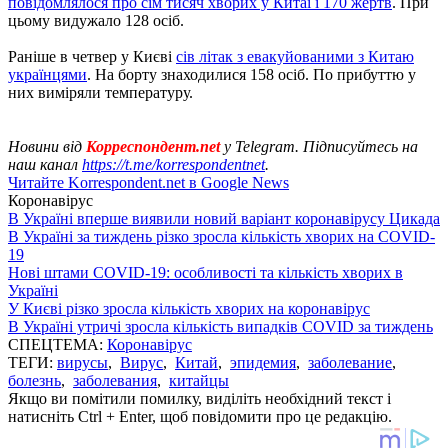
повідомлялося про сім тисяч хворих у Китаї і 170 жертв
. При
цьому видужало 128 осіб.
Раніше в четвер у Києві
сів літак з евакуйованими з Китаю
українцями
. На борту знаходилися 158 осіб. По прибуттю у
них виміряли температуру.
Новини від
Корреспондент.net
у Telegram. Підписуйтесь на
наш канал
https://t.me/korrespondentnet
.
Читайте Korrespondent.net в Google News
Коронавірус
В Україні вперше виявили новий варіант коронавірусу Цикада
В Україні за тиждень різко зросла кількість хворих на COVID-
19
Нові штами COVID-19: особливості та кількість хворих в
Україні
У Києві різко зросла кількість хворих на коронавірус
В Україні утричі зросла кількість випадків COVID за тиждень
СПЕЦТЕМА:
Коронавірус
ТЕГИ:
вирусы
,
Вирус
,
Китай
,
эпидемия
,
заболевание
,
болезнь
,
заболевания
,
китайцы
Якщо ви помітили помилку, виділіть необхідний текст і
натисніть Ctrl + Enter, щоб повідомити про це редакцію.