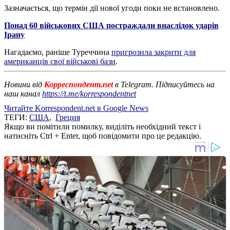
Зазначається, що термін дії нової угоди поки не встановлено.
Понад 60 військових США постраждали внаслідок ударів
Ірану
Нагадаємо, раніше Туреччина
пригрозила закрити для
американців свої військові бази
.
Новини від
Корреспондент.net
в Telegram. Підписуйтесь на
наш канал
https://t.me/korrespondentnet
Читайте Korrespondent.net в Google News
ТЕГИ:
США
,
Греция
Якщо ви помітили помилку, виділіть необхідний текст і
натисніть Ctrl + Enter, щоб повідомити про це редакцію.