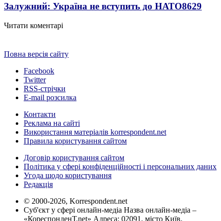
Залужний: Україна не вступить до НАТО
8629
Читати коментарі
Повна версія сайту
Facebook
Twitter
RSS-стрічки
E-mail розсилка
Контакти
Реклама на сайті
Використання матеріалів korrespondent.net
Правила користування сайтом
Договір користування сайтом
Політика у сфері конфіденційності і персональних даних
Угода щодо користування
Редакція
© 2000-2026, Korrespondent.net
Суб'єкт у сфері онлайн-медіа Назва онлайн-медіа –
«КореспонденТ.net» Адреса: 02091, місто Київ,