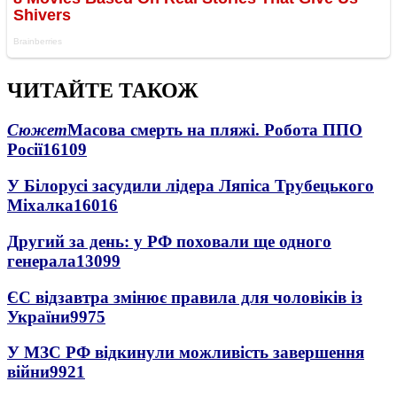
ЧИТАЙТЕ ТАКОЖ
Сюжет
Масова смерть на пляжі. Робота ППО
Росії
16109
У Білорусі засудили лідера Ляпіса Трубецького
Міхалка
16016
Другий за день: у РФ поховали ще одного
генерала
13099
ЄС відзавтра змінює правила для чоловіків із
України
9975
У МЗС РФ відкинули можливість завершення
війни
9921