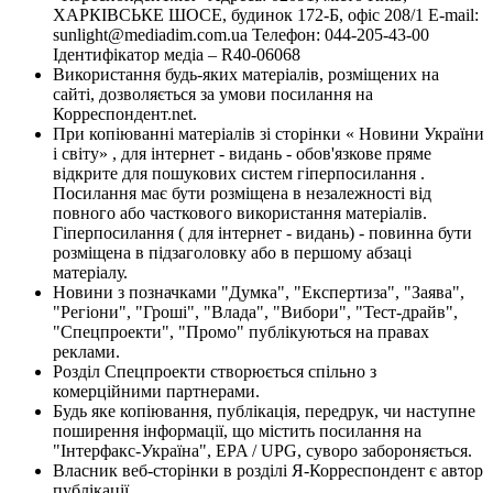
ХАРКІВСЬКЕ ШОСЕ, будинок 172-Б, офіс 208/1 E-mail:
sunlight@mediadim.com.ua
Телефон: 044-205-43-00
Ідентифікатор медіа – R40-06068
Використання будь-яких матеріалів, розміщених на
сайті, дозволяється за умови посилання на
Корреспондент.net.
При копіюванні матеріалів зі сторінки « Новини України
і світу» , для інтернет - видань - обов'язкове пряме
відкрите для пошукових систем гіперпосилання .
Посилання має бути розміщена в незалежності від
повного або часткового використання матеріалів.
Гіперпосилання ( для інтернет - видань) - повинна бути
розміщена в підзаголовку або в першому абзаці
матеріалу.
Новини з позначками "Думка", "Експертиза", "Заява",
"Регіони", "Гроші", "Влада", "Вибори", "Тест-драйв",
"Спецпроекти", "Промо" публікуються на правах
реклами.
Розділ Спецпроекти створюється спільно з
комерційними партнерами.
Будь яке копіювання, публікація, передрук, чи наступне
поширення інформації, що містить посилання на
"Інтерфакс-Україна", EPA / UPG, суворо забороняється.
Власник веб-сторінки в розділі Я-Корреспондент є автор
публікації.