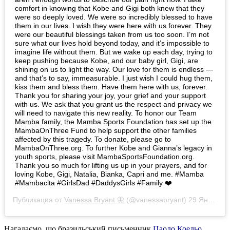
comfort in knowing that Kobe and Gigi both knew that they
were so deeply loved. We were so incredibly blessed to have
them in our lives. I wish they were here with us forever. They
were our beautiful blessings taken from us too soon. I’m not
sure what our lives hold beyond today, and it’s impossible to
imagine life without them. But we wake up each day, trying to
keep pushing because Kobe, and our baby girl, Gigi, are
shining on us to light the way. Our love for them is endless —
and that’s to say, immeasurable. I just wish I could hug them,
kiss them and bless them. Have them here with us, forever.
Thank you for sharing your joy, your grief and your support
with us. We ask that you grant us the respect and privacy we
will need to navigate this new reality. To honor our Team
Mamba family, the Mamba Sports Foundation has set up the
MambaOnThree Fund to help support the other families
affected by this tragedy. To donate, please go to
MambaOnThree.org. To further Kobe and Gianna’s legacy in
youth sports, please visit MambaSportsFoundation.org.
Thank you so much for lifting us up in your prayers, and for
loving Kobe, Gigi, Natalia, Bianka, Capri and me. #Mamba
#Mambacita #GirlsDad #DaddysGirls #Family ❤️
Публикация от
Vanessa Bryant 🦋
(@vanessabryant)
29 Янв 2020 в 4:59 PST
Нагадаємо, що бразильський письменник
Паоло Коельо