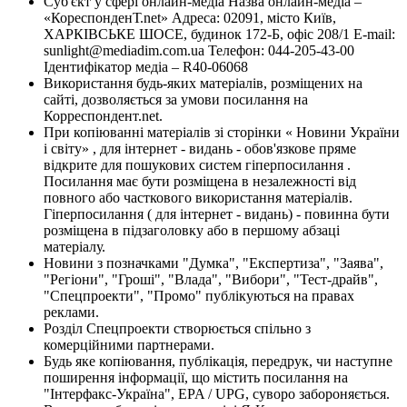
Суб'єкт у сфері онлайн-медіа Назва онлайн-медіа –
«КореспонденТ.net» Адреса: 02091, місто Київ,
ХАРКІВСЬКЕ ШОСЕ, будинок 172-Б, офіс 208/1 E-mail:
sunlight@mediadim.com.ua
Телефон: 044-205-43-00
Ідентифікатор медіа – R40-06068
Використання будь-яких матеріалів, розміщених на
сайті, дозволяється за умови посилання на
Корреспондент.net.
При копіюванні матеріалів зі сторінки « Новини України
і світу» , для інтернет - видань - обов'язкове пряме
відкрите для пошукових систем гіперпосилання .
Посилання має бути розміщена в незалежності від
повного або часткового використання матеріалів.
Гіперпосилання ( для інтернет - видань) - повинна бути
розміщена в підзаголовку або в першому абзаці
матеріалу.
Новини з позначками "Думка", "Експертиза", "Заява",
"Регіони", "Гроші", "Влада", "Вибори", "Тест-драйв",
"Спецпроекти", "Промо" публікуються на правах
реклами.
Розділ Спецпроекти створюється спільно з
комерційними партнерами.
Будь яке копіювання, публікація, передрук, чи наступне
поширення інформації, що містить посилання на
"Інтерфакс-Україна", EPA / UPG, суворо забороняється.