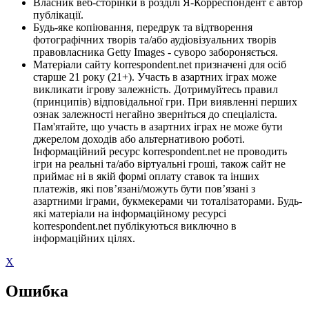
Власник веб-сторінки в розділі Я-Корреспондент є автор
публікації.
Будь-яке копіювання, передрук та відтворення
фотографічних творів та/або аудіовізуальних творів
правовласника Getty Images - суворо забороняється.
Матеріали сайту korrespondent.net призначені для осіб
старше 21 року (21+). Участь в азартних іграх може
викликати ігрову залежність. Дотримуйтесь правил
(принципів) відповідальної гри. При виявленні перших
ознак залежності негайно зверніться до спеціаліста.
Пам'ятайте, що участь в азартних іграх не може бути
джерелом доходів або альтернативою роботі.
Інформаційний ресурс korrespondent.net не проводить
ігри на реальні та/або віртуальні гроші, також сайт не
приймає ні в якій формі оплату ставок та інших
платежів, які пов’язані/можуть бути пов’язані з
азартними іграми, букмекерами чи тоталізаторами. Будь-
які матеріали на інформаційному ресурсі
korrespondent.net публікуються виключно в
інформаційних цілях.
X
Ошибка