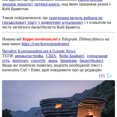
знищив чернетку дитячої книги
, над якою працював разом з
Кобі Браянтом.
Також повідомлялося, що
скандальна модель вийшла на
гірськолижну трасу у відвертому купальнику
і з плакатом на
честь загиблого баскетболіста Кобі Браянта.
Новини від
Корреспондент.net
в Telegram. Підписуйтесь на
наш канал
https://t.me/korrespondentnet
Читайте Korrespondent.net в Google News
ТЕГИ:
авиакатастрофа
,
США
,
Коби Брайант
,
социальная
сеть
,
вертолет
,
соцсети
,
жена
,
Instagram
,
баскетболист
Якщо ви помітили помилку, виділіть необхідний текст і
натисніть Ctrl + Enter, щоб повідомити про це редакцію.