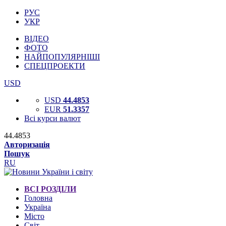
РУС
УКР
ВІДЕО
ФОТО
НАЙПОПУЛЯРНІШІ
СПЕЦПРОЕКТИ
USD
USD
44.4853
EUR
51.3357
Всі курси валют
44.4853
Авторизація
Пошук
RU
ВСІ РОЗДІЛИ
Головна
Україна
Місто
Світ