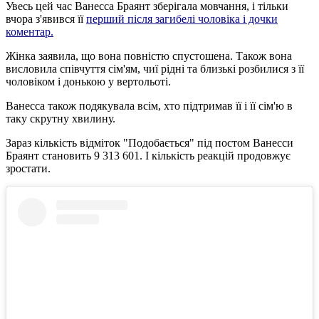
Увесь цей час Ванесса Браянт зберігала мовчання, і тільки
вчора з'явився її
перший після загибелі чоловіка і дочки
коментар.
Жінка заявила, що вона повністю спустошена. Також вона
висловила співчуття сім'ям, чиї рідні та близькі розбилися з її
чоловіком і донькою у вертольоті.
Ванесса також подякувала всім, хто підтримав її і її сім'ю в
таку скрутну хвилину.
Зараз кількість відміток "Подобається" під постом Ванесси
Браянт становить 9 313 601. І кількість реакцій продовжує
зростати.