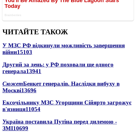
ЧИТАЙТЕ ТАКОЖ
У МЗС РФ відкинули можливість завершення
війни
15103
Другий за день: у РФ поховали ще одного
генерала
13941
Сюжет
Бенкет генералів. Наслідки вибуху в
Москві
13696
Ексочільнику МЗС Угорщини Сійярто загрожує
в'язниця
11054
Україна поставила Путіна перед дилемою -
ЗМІ
10699