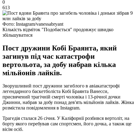
0
613
Фото: Instagram/vanessabryant
Кількість відміток "Подобається" продовжує швидко
збільшуватися
Пост дружини Кобі Браянта, який
загинув під час катастрофи
вертольота, за добу набрав кілька
мільйонів лайків.
Зворушливий пост дружини загиблого в авіакатастрофі
легендарного баскетболіста Кобі Браянта Ванесси,
присвячений трагічній смерті чоловіка і 13-річної дочки
Джинни, набрав за добу понад дев'ять мільйонів лайків. Жінка
розмістила повідомлення в Instagram.
Трагедія сталася 26 січня. У Каліфорнії розбився вертоліт, на
борту якого перебував сам спортсмен, його дочка, а також ще
вісім осіб.