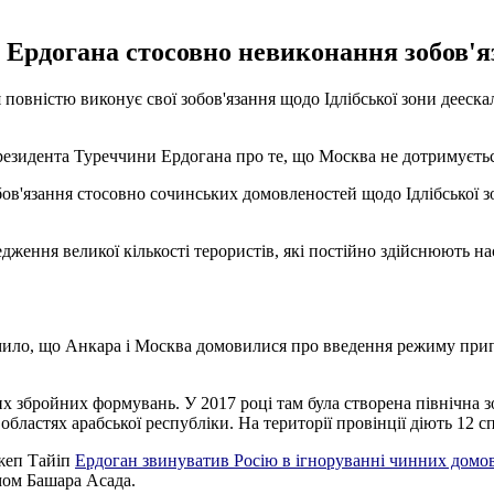
Ердогана стосовно невиконання зобов'яза
повністю виконує свої зобов'язання щодо Ідлібської зони деескала
 президента Туреччини Ердогана про те, що Москва не дотримуєть
обов'язання стосовно сочинських домовленостей щодо Ідлібської 
едження великої кількості терористів, які постійно здійснюють на
ило, що Анкара і Москва домовилися про введення режиму припине
их збройних формувань. У 2017 році там була створена північна з
областях арабської республіки. На території провінції діють 12 с
жеп Тайіп
Ердоган звинуватив Росію в ігноруванні чинних домо
мом Башара Асада.