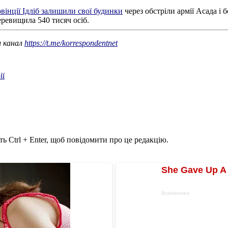
вінції Ідліб залишили свої будинки
через обстріли армії Асада і 
еревищила 540 тисяч осіб.
ш канал
https://t.me/korrespondentnet
ії
ь Ctrl + Enter, щоб повідомити про це редакцію.