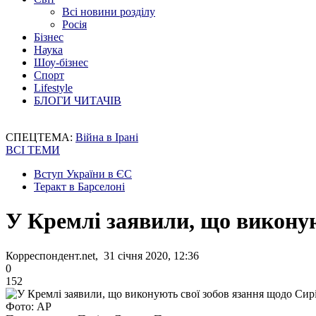
Всі новини розділу
Росія
Бізнес
Наука
Шоу-бізнес
Спорт
Lifestyle
БЛОГИ ЧИТАЧІВ
СПЕЦТЕМА:
Війна в Ірані
ВСІ ТЕМИ
Вступ України в ЄС
Теракт в Барселоні
У Кремлі заявили, що виконую
Корреспондент.net, 31 січня 2020, 12:36
0
152
Фото: AP