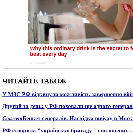
ЧИТАЙТЕ ТАКОЖ
У МЗС РФ відкинули можливість завершення вій
Другий за день: у РФ поховали ще одного генерал
Сюжет
Бенкет генералів. Наслідки вибуху в Моск
РФ створила "українську бригаду" з полонених -