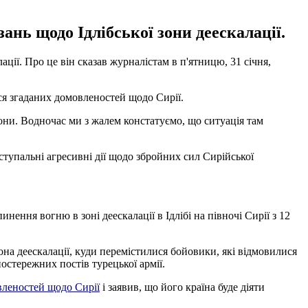
нь щодо Ідлібської зони деескалації.
ції. Про це він сказав журналістам в п'ятницю, 31 січня,
ся згаданих домовленостей щодо Сирії.
зони. Водночас ми з жалем констатуємо, що ситуація там
ступальні агресивні дії щодо збройних сил Сирійської
ння вогню в зоні деескалації в Ідлібі на півночі Сирії з 12
она деескалації, куди перемістилися бойовики, які відмовилися
постережних постів турецької армії.
вленостей щодо Сирії
і заявив, що його країна буде діяти