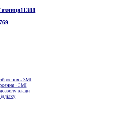
'язниця
11388
769
роєння - ЗМІ
 дозволу влади
ідділку