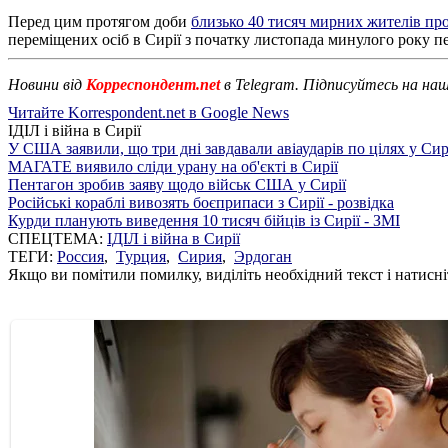
Перед цим протягом доби
близько 40 тисяч мирних жителів про
переміщених осіб в Сирії з початку листопада минулого року п
Новини від
Корреспондент.net
в Telegram. Підписуйтесь на на
Читайте Korrespondent.net в Google News
ІДІЛ і війна в Сирії
У США заявили, що три дні завдавали авіаударів по цілях у Сир
МАГАТЕ виявило сліди урану на об'єкті в Сирії
Пентагон зробив заяву щодо військ США у Сирії
Російські кораблі вивозять боєприпаси з Сирії - розвідка
Курди планують виведення 10 тисяч бійців із Сирії - ЗМІ
СПЕЦТЕМА:
ІДІЛ і війна в Сирії
ТЕГИ:
Россия
,
Турция
,
Сирия
,
Эрдоган
Якщо ви помітили помилку, виділіть необхідний текст і натисніт