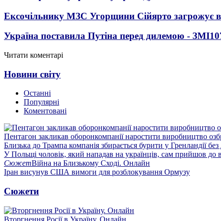
Ексочільнику МЗС Угорщини Сійярто загрожує в
Україна поставила Путіна перед дилемою - ЗМІ
10
Читати коментарі
Новини світу
Останні
Популярні
Коментовані
Пентагон закликав оборонкомпанії наростити виробництво озб
Близька до Трампа компанія збирається бурити у Гренландії без
У Польщі чоловік, який нападав на українців, сам прийшов до в
Сюжет
Війна на Близькому Сході. Онлайн
Іран висунув США вимоги для розблокування Ормузу
Сюжети
Вторгнення Росії в Україну. Онлайн