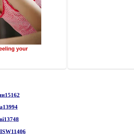
ни
15162
а
13994
ві
13748
 ISW
11406