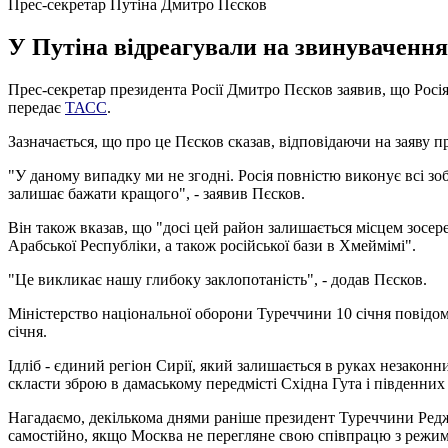
Прес-секретар Путіна Дмитро Пєсков
У Путіна відреагували на звинувачення 
Прес-секретар президента Росії Дмитро Пєсков заявив, що Росія 
передає
ТАСС
.
Зазначається, що про це Пєсков сказав, відповідаючи на заяву
"У даному випадку ми не згодні. Росія повністю виконує всі з
залишає бажати кращого", - заявив Пєсков.
Він також вказав, що "досі цей район залишається місцем зосер
Арабської Республіки, а також російської бази в Хмеймімі".
"Це викликає нашу глибоку заклопотаність", - додав Пєсков.
Міністерство національної оборони Туреччини 10 січня повідом
січня.
Ідліб - єдиний регіон Сирії, який залишається в руках незаконн
скласти зброю в дамаському передмісті Східна Гута і південних 
Нагадаємо, декількома днями раніше президент Туреччини Ред
самостійно, якщо Москва не перегляне свою співпрацю з режи