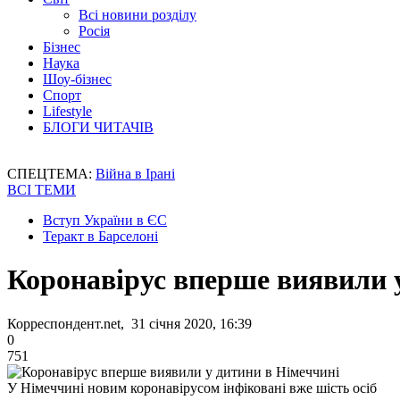
Всі новини розділу
Росія
Бізнес
Наука
Шоу-бізнес
Спорт
Lifestyle
БЛОГИ ЧИТАЧІВ
СПЕЦТЕМА:
Війна в Ірані
ВСІ ТЕМИ
Вступ України в ЄС
Теракт в Барселоні
Коронавірус вперше виявили 
Корреспондент.net, 31 січня 2020, 16:39
0
751
У Німеччині новим коронавірусом інфіковані вже шість осіб