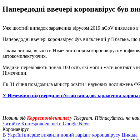
Напередодні ввечері коронавірус був ви
Уже шостий випадок зараження вірусом 2019 nCoV виявлено в ні
Напередодні ввечері коронавірус був виявлений у її батька, щ
Таким чином, всього в Німеччині новим коронавірусом інфікован
автокомплектуючих.
Медики перевіряють понад 100 осіб, які могли мати контакт з і
Німеччини.
Як 31 січня повідомила міністр освіти і наукових досліджень 
У Німеччині підтвердили п'ятий випадок зараження корона
Новини від
Корреспондент.net
у Telegram. Підписуйтесь на на
Читайте Korrespondent.net в Google News
Коронавірус
В Україні вперше виявили новий варіант коронавірусу Цикада