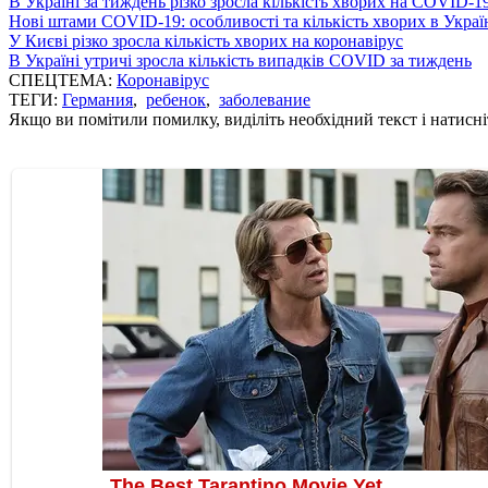
В Україні за тиждень різко зросла кількість хворих на COVID-1
Нові штами COVID-19: особливості та кількість хворих в Украї
У Києві різко зросла кількість хворих на коронавірус
В Україні утричі зросла кількість випадків COVID за тиждень
СПЕЦТЕМА:
Коронавірус
ТЕГИ:
Германия
,
ребенок
,
заболевание
Якщо ви помітили помилку, виділіть необхідний текст і натисніт