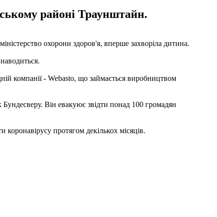
арському районі Траунштайн.
іністерство охорони здоров'я, вперше захворіла дитина.
 наводиться.
дній компанії - Webasto, що займається виробництвом
к Бундесверу. Він евакуює звідти понад 100 громадян
и коронавірусу протягом декількох місяців.