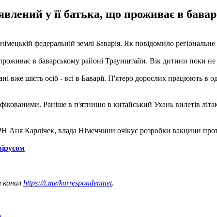
явлений у її батька, що проживає в бав
мецькій федеральній землі Баварія. Як повідомило регіональне м
о проживає в баварському районі Траунштайн. Вік дитини поки не
і вже шість осіб - всі в Баварії. П'ятеро дорослих працюють в о
нфікованими. Раніше в п'ятницю в китайський Ухань вилетів літа
ФРН Аня Карлічек, влада Німеччини очікує розробки вакцини прот
вірусом
ш канал
https://t.me/korrespondentnet
.