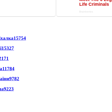
іхалка
15754
ї
15327
2171
а
11784
раїни
9782
ла
9223