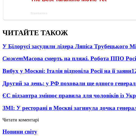
ЧИТАЙТЕ ТАКОЖ
У Білорусі засудили лідера Ляпіса Трубецького М
Сюжет
Масова смерть на пляжі. Робота ППО Росі
Вибух у Москві: Італія відповіла Росії на її заяви
1
Другий за день: у РФ поховали ще одного генерал
ЄС відзавтра змінює правила для чоловіків із Ук
ЗМІ: У ресторані в Москві загинула дочка генера
Читати коментарі
Новини світу