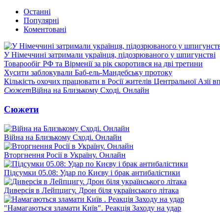
Останні
Популярні
Коментовані
У Німеччині затримали українця, підозрюваного у шпигунстві
Товарообіг РФ та Вірменії за рік скоротився на дві третини
Хусити заблокували Баб-ель-Мандебську протоку
Кількість охочих працювати в Росії жителів Центральної Азії в
Сюжет
Війна на Близькому Сході. Онлайн
Сюжети
Війна на Близькому Сході. Онлайн
Вторгнення Росії в Україну. Онлайн
Підсумки 05.08: Удар по Києву і брак антибалістики
Диверсія в Лейпцигу. Дрон біля українського літака
"Намагаються зламати Київ". Реакція Заходу на удар