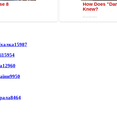
іхалка
15987
ї
15954
а
12960
раїни
9950
ерала
8464