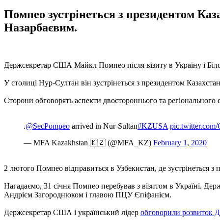
Помпео зустрінеться з президентом Ка
Назарбаєвим.
Держсекретар США Майкл Помпео після візиту в Україну і Білору
У столиці Нур-Султан він зустрінеться з президентом Казахс
Сторони обговорять аспекти двостороннього та регіонального 
.
@SecPompeo
arrived in Nur-Sultan
#KZUSA
pic.twitter.c
— MFA Kazakhstan 🇰🇿 (@MFA_KZ)
February 1, 2020
2 лютого Помпео відправиться в Узбекистан, де зустрінеться з
Нагадаємо, 31 січня Помпео перебував з візитом в Україні. 
Андрієм Загороднюком і главою ПЦУ Єпіфанієм.
Держсекретар США і український лідер
обговорили розвиток Д