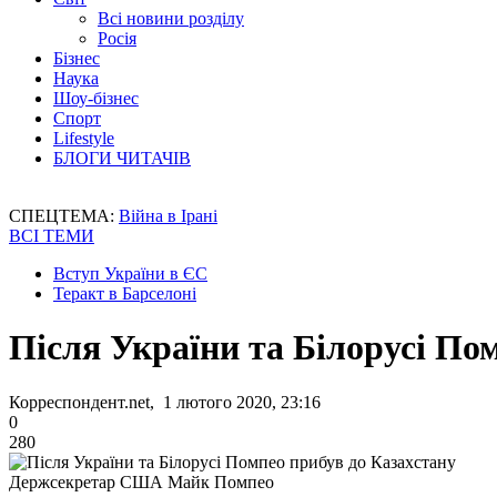
Всі новини розділу
Росія
Бізнес
Наука
Шоу-бізнес
Спорт
Lifestyle
БЛОГИ ЧИТАЧІВ
СПЕЦТЕМА:
Війна в Ірані
ВСІ ТЕМИ
Вступ України в ЄС
Теракт в Барселоні
Після України та Білорусі По
Корреспондент.net, 1 лютого 2020, 23:16
0
280
Держсекретар США Майк Помпео