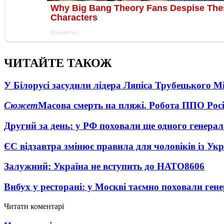
ЧИТАЙТЕ ТАКОЖ
У Білорусі засудили лідера Ляпіса Трубецького М
Сюжет
Масова смерть на пляжі. Робота ППО Росі
Другий за день: у РФ поховали ще одного генерал
ЄС відзавтра змінює правила для чоловіків із Ук
Залужний: Україна не вступить до НАТО
8606
Вибух у ресторані: у Москві таємно поховали ген
Читати коментарі