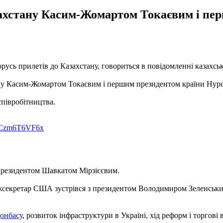
захстану Касим-Жомартом Токаєвим і пе
сь прилетів до Казахстану, говориться в повідомленні казахсько
тану Касим-Жомартом Токаєвим і першим президентом країни Нур
співробітництва.
om/Czm6T6VF6x
 президентом Шавкатом Мірзієєвим.
Держсекретар США зустрівся з президентом Володимиром Зеленсь
онбасу
, розвиток інфраструктури в Україні, хід реформ і торгові 