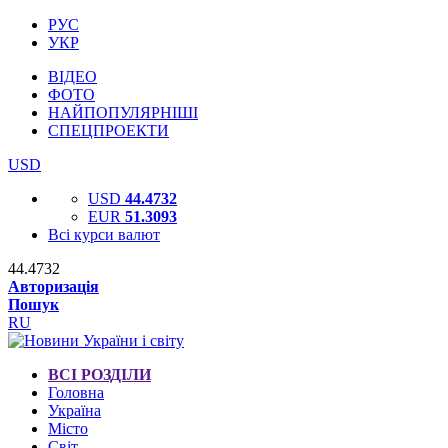
РУС
УКР
ВІДЕО
ФОТО
НАЙПОПУЛЯРНІШІ
СПЕЦПРОЕКТИ
USD
USD
44.4732
EUR
51.3093
Всі курси валют
44.4732
Авторизація
Пошук
RU
ВСІ РОЗДІЛИ
Головна
Україна
Місто
Світ