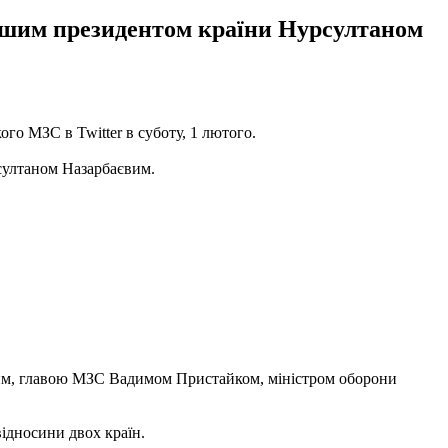
ршим президентом країни Нурсултаном
го МЗС в Twitter в суботу, 1 лютого.
султаном Назарбаєвим.
ким, главою МЗС Вадимом Пристайком, міністром оборони
відносини двох країн.