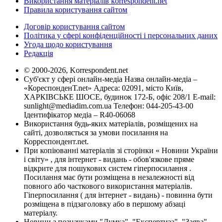
Використання матеріалів korrespondent.net
Правила користування сайтом
Договір користування сайтом
Політика у сфері конфіденційності і персональних даних
Угода щодо користування
Редакція
© 2000-2026, Korrespondent.net
Суб'єкт у сфері онлайн-медіа Назва онлайн-медіа –
«КореспонденТ.net» Адреса: 02091, місто Київ,
ХАРКІВСЬКЕ ШОСЕ, будинок 172-Б, офіс 208/1 E-mail:
sunlight@mediadim.com.ua
Телефон: 044-205-43-00
Ідентифікатор медіа – R40-06068
Використання будь-яких матеріалів, розміщених на
сайті, дозволяється за умови посилання на
Корреспондент.net.
При копіюванні матеріалів зі сторінки « Новини України
і світу» , для інтернет - видань - обов'язкове пряме
відкрите для пошукових систем гіперпосилання .
Посилання має бути розміщена в незалежності від
повного або часткового використання матеріалів.
Гіперпосилання ( для інтернет - видань) - повинна бути
розміщена в підзаголовку або в першому абзаці
матеріалу.
Новини з позначками "Думка", "Експертиза", "Заява",