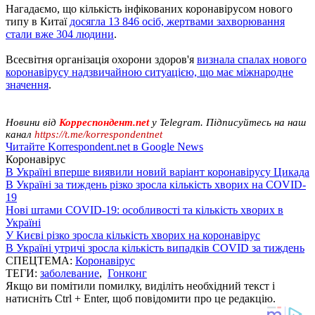
Нагадаємо, що кількість інфікованих коронавірусом нового
типу в Китаї
досягла 13 846 осіб, жертвами захворювання
стали вже 304 людини
.
Всесвітня організація охорони здоров'я
визнала спалах нового
коронавірусу надзвичайною ситуацією, що має міжнародне
значення
.
Новини від
Корреспондент.net
у Telegram. Підписуйтесь на наш
канал
https://t.me/korrespondentnet
Читайте Korrespondent.net в Google News
Коронавірус
В Україні вперше виявили новий варіант коронавірусу Цикада
В Україні за тиждень різко зросла кількість хворих на COVID-
19
Нові штами COVID-19: особливості та кількість хворих в
Україні
У Києві різко зросла кількість хворих на коронавірус
В Україні утричі зросла кількість випадків COVID за тиждень
СПЕЦТЕМА:
Коронавірус
ТЕГИ:
заболевание
,
Гонконг
Якщо ви помітили помилку, виділіть необхідний текст і
натисніть Ctrl + Enter, щоб повідомити про це редакцію.