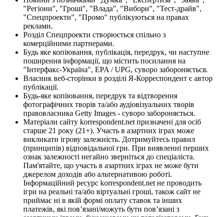
"Регіони", "Гроші", "Влада", "Вибори", "Тест-драйв",
"Спецпроекти", "Промо" публікуються на правах
реклами.
Розділ Спецпроекти створюється спільно з
комерційними партнерами.
Будь яке копіювання, публікація, передрук, чи наступне
поширення інформації, що містить посилання на
"Інтерфакс-Україна", EPA / UPG, суворо забороняється.
Власник веб-сторінки в розділі Я-Корреспондент є автор
публікації.
Будь-яке копіювання, передрук та відтворення
фотографічних творів та/або аудіовізуальних творів
правовласника Getty Images - суворо забороняється.
Матеріали сайту korrespondent.net призначені для осіб
старше 21 року (21+). Участь в азартних іграх може
викликати ігрову залежність. Дотримуйтесь правил
(принципів) відповідальної гри. При виявленні перших
ознак залежності негайно зверніться до спеціаліста.
Пам'ятайте, що участь в азартних іграх не може бути
джерелом доходів або альтернативою роботі.
Інформаційний ресурс korrespondent.net не проводить
ігри на реальні та/або віртуальні гроші, також сайт не
приймає ні в якій формі оплату ставок та інших
платежів, які пов’язані/можуть бути пов’язані з