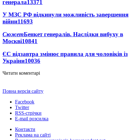
генерала
13371
У МЗС РФ відкинули можливість завершення
війни
11693
Сюжет
Бенкет генералів. Наслідки вибуху в
Москві
10841
ЄС відзавтра змінює правила для чоловіків із
України
10036
Читати коментарі
Повна версія сайту
Facebook
Twitter
RSS-стрічки
E-mail розсилка
Контакти
Реклама на сайті