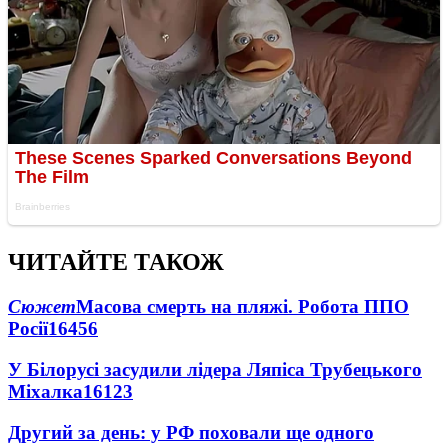
ЧИТАЙТЕ ТАКОЖ
Сюжет
Масова смерть на пляжі. Робота ППО
Росії
16456
У Білорусі засудили лідера Ляпіса Трубецького
Міхалка
16123
Другий за день: у РФ поховали ще одного