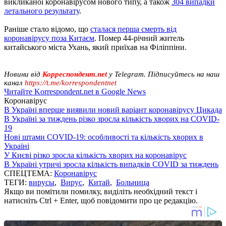
викликаної коронавірусом нового типу, а також
304 випадки
летального результату
.
Раніше стало відомо, що
сталася перша смерть від
коронавірусу поза Китаєм
. Помер 44-річний житель
китайського міста Ухань, який приїхав на Філіппіни.
Новини від
Корреспондент.net
у Telegram. Підписуйтесь на наш
канал
https://t.me/korrespondentnet
Читайте Korrespondent.net в Google News
Коронавірус
В Україні вперше виявили новий варіант коронавірусу Цикада
В Україні за тиждень різко зросла кількість хворих на COVID-
19
Нові штами COVID-19: особливості та кількість хворих в
Україні
У Києві різко зросла кількість хворих на коронавірус
В Україні утричі зросла кількість випадків COVID за тиждень
СПЕЦТЕМА:
Коронавірус
ТЕГИ:
вирусы
,
Вирус
,
Китай
,
Больница
Якщо ви помітили помилку, виділіть необхідний текст і
натисніть Ctrl + Enter, щоб повідомити про це редакцію.