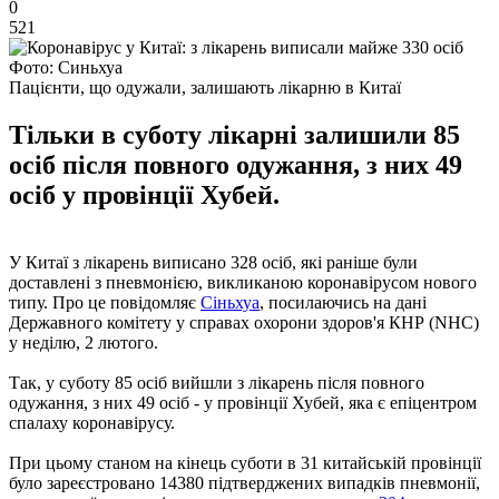
0
521
Фото: Синьхуа
Пацієнти, що одужали, залишають лікарню в Китаї
Тільки в суботу лікарні залишили 85
осіб після повного одужання, з них 49
осіб у провінції Хубей.
У Китаї з лікарень виписано 328 осіб, які раніше були
доставлені з пневмонією, викликаною коронавірусом нового
типу. Про це повідомляє
Сіньхуа
, посилаючись на дані
Державного комітету у справах охорони здоров'я КНР (NHC)
у неділю, 2 лютого.
Так, у суботу 85 осіб вийшли з лікарень після повного
одужання, з них 49 осіб - у провінції Хубей, яка є епіцентром
спалаху коронавірусу.
При цьому станом на кінець суботи в 31 китайській провінції
було зареєстровано 14380 підтверджених випадків пневмонії,