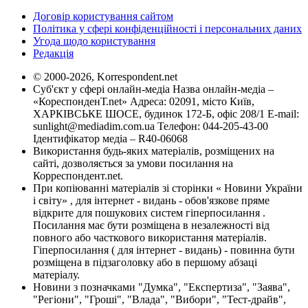
Договір користування сайтом
Політика у сфері конфіденційності і персональних даних
Угода щодо користування
Редакція
© 2000-2026, Korrespondent.net
Суб'єкт у сфері онлайн-медіа Назва онлайн-медіа –
«КореспонденТ.net» Адреса: 02091, місто Київ,
ХАРКІВСЬКЕ ШОСЕ, будинок 172-Б, офіс 208/1 E-mail:
sunlight@mediadim.com.ua
Телефон: 044-205-43-00
Ідентифікатор медіа – R40-06068
Використання будь-яких матеріалів, розміщених на
сайті, дозволяється за умови посилання на
Корреспондент.net.
При копіюванні матеріалів зі сторінки « Новини України
і світу» , для інтернет - видань - обов'язкове пряме
відкрите для пошукових систем гіперпосилання .
Посилання має бути розміщена в незалежності від
повного або часткового використання матеріалів.
Гіперпосилання ( для інтернет - видань) - повинна бути
розміщена в підзаголовку або в першому абзаці
матеріалу.
Новини з позначками "Думка", "Експертиза", "Заява",
"Регіони", "Гроші", "Влада", "Вибори", "Тест-драйв",