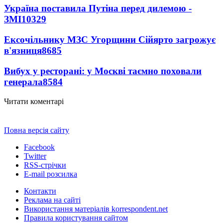
Україна поставила Путіна перед дилемою -
ЗМІ
10329
Ексочільнику МЗС Угорщини Сійярто загрожує
в'язниця
8685
Вибух у ресторані: у Москві таємно поховали
генерала
8584
Читати коментарі
Повна версія сайту
Facebook
Twitter
RSS-стрічки
E-mail розсилка
Контакти
Реклама на сайті
Використання матеріалів korrespondent.net
Правила користування сайтом