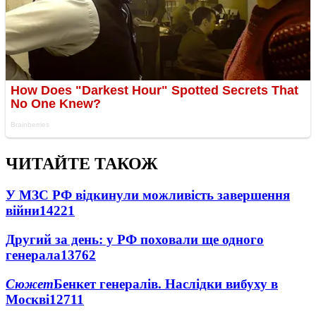
ЧИТАЙТЕ ТАКОЖ
У МЗС РФ відкинули можливість завершення
війни
14221
Другий за день: у РФ поховали ще одного
генерала
13762
Сюжет
Бенкет генералів. Наслідки вибуху в
Москві
12711