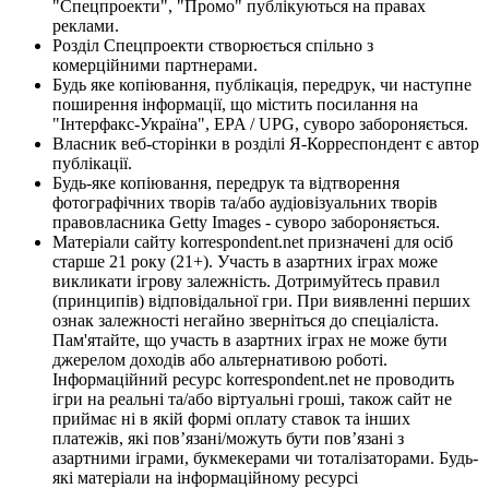
"Спецпроекти", "Промо" публікуються на правах
реклами.
Розділ Спецпроекти створюється спільно з
комерційними партнерами.
Будь яке копіювання, публікація, передрук, чи наступне
поширення інформації, що містить посилання на
"Інтерфакс-Україна", EPA / UPG, суворо забороняється.
Власник веб-сторінки в розділі Я-Корреспондент є автор
публікації.
Будь-яке копіювання, передрук та відтворення
фотографічних творів та/або аудіовізуальних творів
правовласника Getty Images - суворо забороняється.
Матеріали сайту korrespondent.net призначені для осіб
старше 21 року (21+). Участь в азартних іграх може
викликати ігрову залежність. Дотримуйтесь правил
(принципів) відповідальної гри. При виявленні перших
ознак залежності негайно зверніться до спеціаліста.
Пам'ятайте, що участь в азартних іграх не може бути
джерелом доходів або альтернативою роботі.
Інформаційний ресурс korrespondent.net не проводить
ігри на реальні та/або віртуальні гроші, також сайт не
приймає ні в якій формі оплату ставок та інших
платежів, які пов’язані/можуть бути пов’язані з
азартними іграми, букмекерами чи тоталізаторами. Будь-
які матеріали на інформаційному ресурсі