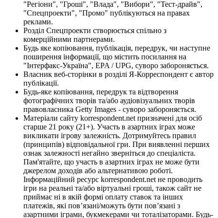
"Регіони", "Гроші", "Влада", "Вибори", "Тест-драйв",
"Спецпроекти", "Промо" публікуються на правах
реклами.
Розділ Спецпроекти створюється спільно з
комерційними партнерами.
Будь яке копіювання, публікація, передрук, чи наступне
поширення інформації, що містить посилання на
"Інтерфакс-Україна", EPA / UPG, суворо забороняється.
Власник веб-сторінки в розділі Я-Корреспондент є автор
публікації.
Будь-яке копіювання, передрук та відтворення
фотографічних творів та/або аудіовізуальних творів
правовласника Getty Images - суворо забороняється.
Матеріали сайту korrespondent.net призначені для осіб
старше 21 року (21+). Участь в азартних іграх може
викликати ігрову залежність. Дотримуйтесь правил
(принципів) відповідальної гри. При виявленні перших
ознак залежності негайно зверніться до спеціаліста.
Пам'ятайте, що участь в азартних іграх не може бути
джерелом доходів або альтернативою роботі.
Інформаційний ресурс korrespondent.net не проводить
ігри на реальні та/або віртуальні гроші, також сайт не
приймає ні в якій формі оплату ставок та інших
платежів, які пов’язані/можуть бути пов’язані з
азартними іграми, букмекерами чи тоталізаторами. Будь-