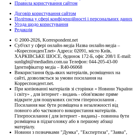
Правила користування сайтом
Договір користування сайтом
Політика у сфері конфіденційності і персональних даних
Угода щодо користування
Редакція
© 2000-2026, Korrespondent.net
Суб'єкт у сфері онлайн-медіа Назва онлайн-медіа –
«КореспонденТ.net» Адреса: 02091, місто Київ,
ХАРКІВСЬКЕ ШОСЕ, будинок 172-Б, офіс 208/1 E-mail:
sunlight@mediadim.com.ua
Телефон: 044-205-43-00
Ідентифікатор медіа – R40-06068
Використання будь-яких матеріалів, розміщених на
сайті, дозволяється за умови посилання на
Корреспондент.net.
При копіюванні матеріалів зі сторінки « Новини України
і світу» , для інтернет - видань - обов'язкове пряме
відкрите для пошукових систем гіперпосилання .
Посилання має бути розміщена в незалежності від
повного або часткового використання матеріалів.
Гіперпосилання ( для інтернет - видань) - повинна бути
розміщена в підзаголовку або в першому абзаці
матеріалу.
Новини з позначками "Думка", "Експертиза", "Заява",