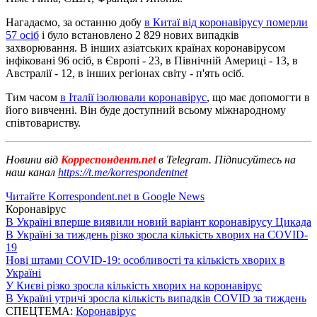
Нагадаємо, за останню добу
в Китаї від коронавірусу померли
57 осіб
і було встановлено 2 829 нових випадків
захворювання. В інших азіатських країнах коронавірусом
інфіковані 96 осіб, в Європі - 23, в Північній Америці - 13, в
Австралії - 12, в інших регіонах світу - п'ять осіб.
Тим часом
в Італії ізолювали коронавірус
, що має допомогти в
його вивченні. Він буде доступний всьому міжнародному
співтовариству.
Новини від
Корреспондент.net
в Telegram. Підписуйтесь на
наш канал
https://t.me/korrespondentnet
Читайте Korrespondent.net в Google News
Коронавірус
В Україні вперше виявили новий варіант коронавірусу Цикада
В Україні за тиждень різко зросла кількість хворих на COVID-
19
Нові штами COVID-19: особливості та кількість хворих в
Україні
У Києві різко зросла кількість хворих на коронавірус
В Україні утричі зросла кількість випадків COVID за тиждень
СПЕЦТЕМА:
Коронавірус