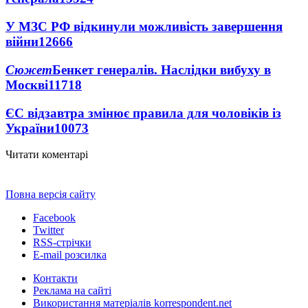
У МЗС РФ відкинули можливість завершення
війни
12666
Сюжет
Бенкет генералів. Наслідки вибуху в
Москві
11718
ЄС відзавтра змінює правила для чоловіків із
України
10073
Читати коментарі
Повна версія сайту
Facebook
Twitter
RSS-стрічки
E-mail розсилка
Контакти
Реклама на сайті
Використання матеріалів korrespondent.net