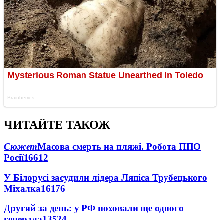
ЧИТАЙТЕ ТАКОЖ
Сюжет
Масова смерть на пляжі. Робота ППО
Росії
16612
У Білорусі засудили лідера Ляпіса Трубецького
Міхалка
16176
Другий за день: у РФ поховали ще одного
генерала
13524