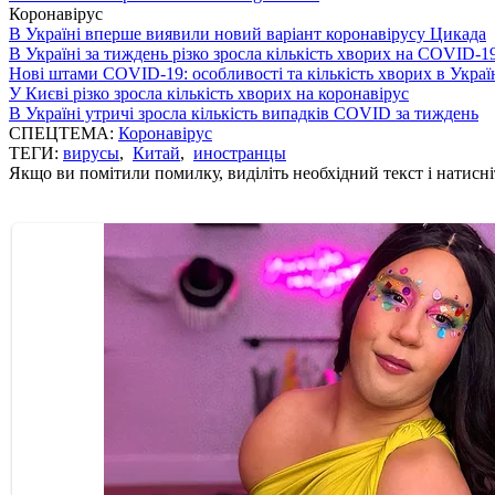
Коронавірус
В Україні вперше виявили новий варіант коронавірусу Цикада
В Україні за тиждень різко зросла кількість хворих на COVID-1
Нові штами COVID-19: особливості та кількість хворих в Украї
У Києві різко зросла кількість хворих на коронавірус
В Україні утричі зросла кількість випадків COVID за тиждень
СПЕЦТЕМА:
Коронавірус
ТЕГИ:
вирусы
,
Китай
,
иностранцы
Якщо ви помітили помилку, виділіть необхідний текст і натисніт