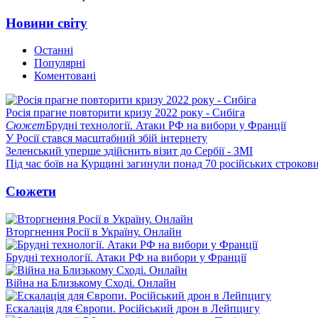
Новини світу
Останні
Популярні
Коментовані
Росія прагне повторити кризу 2022 року - Сибіга
Сюжет
Брудні технології. Атаки РФ на вибори у Франції
У Росії стався масштабний збій інтернету
Зеленський уперше здійснить візит до Сербії - ЗМІ
Під час боїв на Курщині загинули понад 70 російських строкови
Сюжети
Вторгнення Росії в Україну. Онлайн
Брудні технології. Атаки РФ на вибори у Франції
Війна на Близькому Сході. Онлайн
Ескалація для Європи. Російський дрон в Лейпцигу