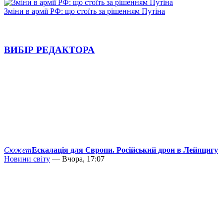
Зміни в армії РФ: що стоїть за рішенням Путіна
ВИБІР РЕДАКТОРА
Сюжет
Ескалація для Європи. Російський дрон в Лейпцигу
Новини світу
— Вчора, 17:07