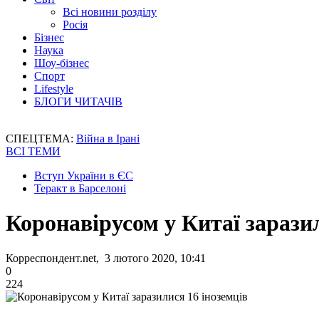
Всі новини розділу
Росія
Бізнес
Наука
Шоу-бізнес
Спорт
Lifestyle
БЛОГИ ЧИТАЧІВ
СПЕЦТЕМА:
Війна в Ірані
ВСІ ТЕМИ
Вступ України в ЄС
Теракт в Барселоні
Коронавірусом у Китаї заразил
Корреспондент.net, 3 лютого 2020, 10:41
0
224