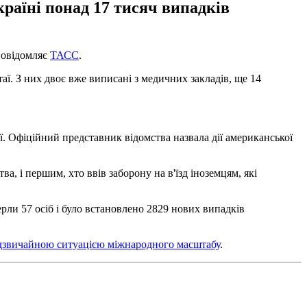
 країні понад 17 тисяч випадків
повідомляє
ТАСС
.
аї. З них двоє вже виписані з медичних закладів, ще 14
 Офіційний представник відомства назвала дії американської
а, і першим, хто ввів заборону на в'їзд іноземцям, які
ерли 57 осіб і було встановлено 2829 нових випадків
адзвичайною ситуацією міжнародного масштабу
.