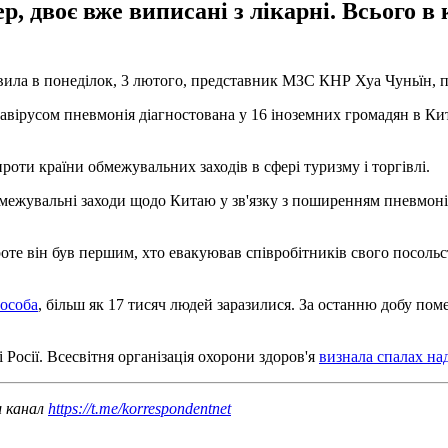
ер, двоє вже виписані з лікарні. Всього в
аявила в понеділок, 3 лютого, представник МЗС КНР Хуа Чуньїн, 
вірусом пневмонія діагностована у 16 ​​іноземних громадян в Кит
роти країни обмежувальних заходів в сфері туризму і торгівлі.
жувальні заходи щодо Китаю у зв'язку з поширенням пневмонії.
те він був першим, хто евакуював співробітників свого посольств
 особа
, більш як 17 тисяч людей заразилися. За останню добу пом
Росії. Всесвітня організація охорони здоров'я
визнала спалах н
ш канал
https://t.me/korrespondentnet