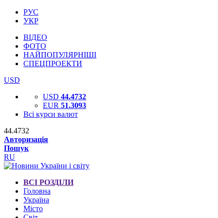
РУС
УКР
ВІДЕО
ФОТО
НАЙПОПУЛЯРНІШІ
СПЕЦПРОЕКТИ
USD
USD
44.4732
EUR
51.3093
Всі курси валют
44.4732
Авторизація
Пошук
RU
ВСІ РОЗДІЛИ
Головна
Україна
Місто
Світ