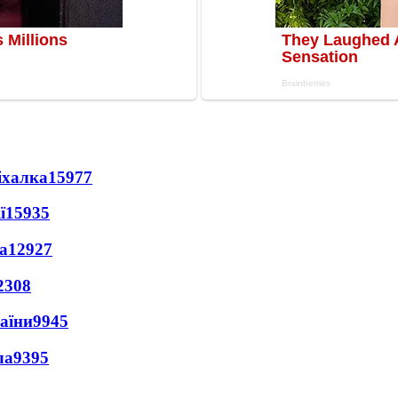
іхалка
15977
ї
15935
а
12927
2308
раїни
9945
ла
9395