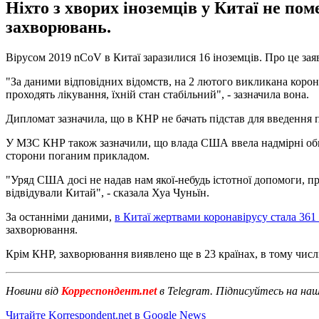
Ніхто з хворих іноземців у Китаї не пом
захворювань.
Вірусом 2019 nCoV в Китаї заразилися 16 іноземців. Про це з
"За даними відповідних відомств, на 2 лютого викликана корона
проходять лікування, їхній стан стабільний", - зазначила вона.
Дипломат зазначила, що в КНР не бачать підстав для введення п
У МЗС КНР також зазначили, що влада США ввела надмірні обме
сторони поганим прикладом.
"Уряд США досі не надав нам якої-небудь істотної допомоги, про
відвідували Китай", - сказала Хуа Чуньїн.
За останніми даними,
в Китаї жертвами коронавірусу стала 361
захворювання.
Крім КНР, захворювання виявлено ще в 23 країнах, в тому числі 
Новини від
Корреспондент.net
в Telegram. Підписуйтесь на на
Читайте Korrespondent.net в Google News