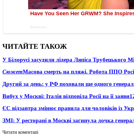
ЧИТАЙТЕ ТАКОЖ
У Білорусі засудили лідера Ляпіса Трубецького М
Сюжет
Масова смерть на пляжі. Робота ППО Росі
Другий за день: у РФ поховали ще одного генерал
Вибух у Москві: Італія відповіла Росії на її заяви
1
ЄС відзавтра змінює правила для чоловіків із Ук
ЗМІ: У ресторані в Москві загинула дочка генера
Читати коментарі