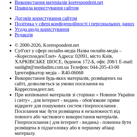
Використання матеріалів korrespondent.net
Правила користування сайтом
Договір користування сайтом
Політика у сфері конфіденційності і персональних даних
Угода щодо користування
Редакція
© 2000-2026, Korrespondent.net
Суб'єкт у сфері онлайн-медіа Назва онлайн-медіа –
«КореспонденТ.net» Адреса: 02091, місто Київ,
ХАРКІВСЬКЕ ШОСЕ, будинок 172-Б, офіс 208/1 E-mail:
sunlight@mediadim.com.ua
Телефон: 044-205-43-00
Ідентифікатор медіа – R40-06068
Використання будь-яких матеріалів, розміщених на
сайті, дозволяється за умови посилання на
Корреспондент.net.
При копіюванні матеріалів зі сторінки « Новини України
і світу» , для інтернет - видань - обов'язкове пряме
відкрите для пошукових систем гіперпосилання .
Посилання має бути розміщена в незалежності від
повного або часткового використання матеріалів.
Гіперпосилання ( для інтернет - видань) - повинна бути
розміщена в підзаголовку або в першому абзаці
матеріалу.