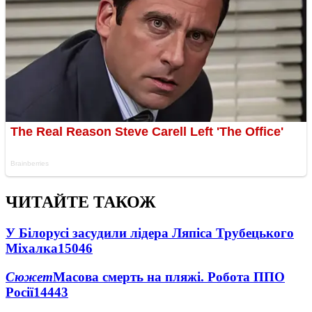
ЧИТАЙТЕ ТАКОЖ
У Білорусі засудили лідера Ляпіса Трубецького
Міхалка
15046
Сюжет
Масова смерть на пляжі. Робота ППО
Росії
14443