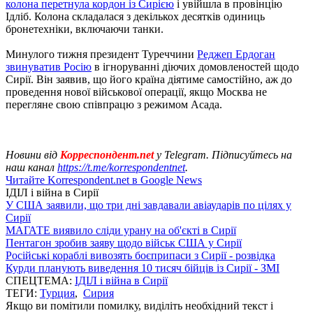
колона перетнула кордон із Сирією
і увійшла в провінцію
Ідліб. Колона складалася з декількох десятків одиниць
бронетехніки, включаючи танки.
Минулого тижня президент Туреччини
Реджеп Ердоган
звинуватив Росію
в ігноруванні діючих домовленостей щодо
Сирії. Він заявив, що його країна діятиме самостійно, аж до
проведення нової військової операції, якщо Москва не
перегляне свою співпрацю з режимом Асада.
Новини від
Корреспондент.net
у Telegram. Підписуйтесь на
наш канал
https://t.me/korrespondentnet
.
Читайте Korrespondent.net в Google News
ІДІЛ і війна в Сирії
У США заявили, що три дні завдавали авіаударів по цілях у
Сирії
МАГАТЕ виявило сліди урану на об'єкті в Сирії
Пентагон зробив заяву щодо військ США у Сирії
Російські кораблі вивозять боєприпаси з Сирії - розвідка
Курди планують виведення 10 тисяч бійців із Сирії - ЗМІ
СПЕЦТЕМА:
ІДІЛ і війна в Сирії
ТЕГИ:
Турция
,
Сирия
Якщо ви помітили помилку, виділіть необхідний текст і