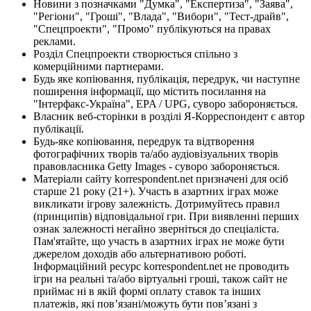
Новини з позначками "Думка", "Експертиза", "Заява",
"Регіони", "Гроші", "Влада", "Вибори", "Тест-драйв",
"Спецпроекти", "Промо" публікуються на правах
реклами.
Розділ Спецпроекти створюється спільно з
комерційними партнерами.
Будь яке копіювання, публікація, передрук, чи наступне
поширення інформації, що містить посилання на
"Інтерфакс-Україна", EPA / UPG, суворо забороняється.
Власник веб-сторінки в розділі Я-Корреспондент є автор
публікації.
Будь-яке копіювання, передрук та відтворення
фотографічних творів та/або аудіовізуальних творів
правовласника Getty Images - суворо забороняється.
Матеріали сайту korrespondent.net призначені для осіб
старше 21 року (21+). Участь в азартних іграх може
викликати ігрову залежність. Дотримуйтесь правил
(принципів) відповідальної гри. При виявленні перших
ознак залежності негайно зверніться до спеціаліста.
Пам'ятайте, що участь в азартних іграх не може бути
джерелом доходів або альтернативою роботі.
Інформаційний ресурс korrespondent.net не проводить
ігри на реальні та/або віртуальні гроші, також сайт не
приймає ні в якій формі оплату ставок та інших
платежів, які пов’язані/можуть бути пов’язані з