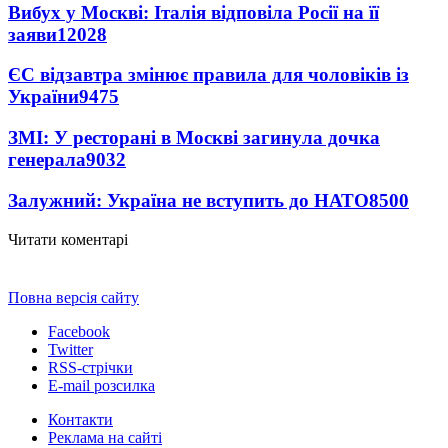
Вибух у Москві: Італія відповіла Росії на її
заяви
12028
ЄС відзавтра змінює правила для чоловіків із
України
9475
ЗМІ: У ресторані в Москві загинула дочка
генерала
9032
Залужний: Україна не вступить до НАТО
8500
Читати коментарі
Повна версія сайту
Facebook
Twitter
RSS-стрічки
E-mail розсилка
Контакти
Реклама на сайті