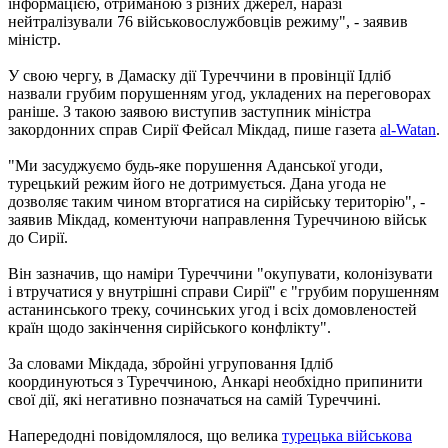
інформацією, отриманою з різних джерел, наразі
нейтралізували 76 військовослужбовців режиму", - заявив
міністр.
У свою чергу, в Дамаску дії Туреччини в провінції Ідліб
назвали грубим порушенням угод, укладених на переговорах
раніше. З такою заявою виступив заступник міністра
закордонних справ Сирії Фейсал Мікдад, пише газета
al-Watan
.
"Ми засуджуємо будь-яке порушення Аданської угоди,
турецький режим його не дотримується. Дана угода не
дозволяє таким чином вторгатися на сирійську територію", -
заявив Мікдад, коментуючи направлення Туреччиною військ
до Сирії.
Він зазначив, що наміри Туреччини "окупувати, колонізувати
і втручатися у внутрішні справи Сирії" є "грубим порушенням
астанинського треку, сочинських угод і всіх домовленостей
країн щодо закінчення сирійського конфлікту".
За словами Мікдада, збройні угруповання Ідліб
координуються з Туреччиною, Анкарі необхідно припинити
свої дії, які негативно позначаться на самій Туреччині.
Напередодні повідомлялося, що велика
турецька військова