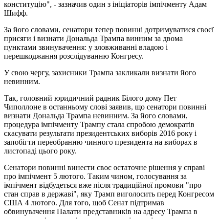
конституцію", - зазначив один з ініціаторів імпічменту Адам
Шифф.
За його словами, сенатори тепер повинні дотримуватися своєї
присяги і визнати Дональда Трампа винним за двома
пунктами звинувачення: у зловживанні владою і
перешкоджання розслідуванню Конгресу.
У свою чергу, захисники Трампа закликали визнати його
невинним.
Так, головний юридичний радник Білого дому Пет
Чиполлоне в останньому слові заявив, що сенатори повинні
визнати Дональда Трампа невинним. За його словами,
процедура імпічменту Трампу стала спробою демократів
скасувати результати президентських виборів 2016 року і
запобігти переобранню чинного президента на виборах в
листопаді цього року.
Сенатори повинні винести своє остаточне рішення у справі
про імпічмент 5 лютого. Таким чином, голосування за
імпічмент відбудеться вже після традиційної промови "про
стан справ в державі", яку Трамп виголосить перед Конгресом
США 4 лютого. Для того, щоб Сенат підтримав
обвинувачення Палати представників на адресу Трампа в