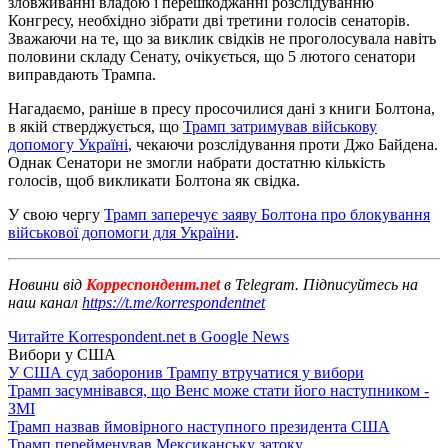
зловживанні владою і перешкоджанні розслідуванню
Конгресу, необхідно зібрати дві третини голосів сенаторів.
Зважаючи на те, що за виклик свідків не проголосувала навіть
половини складу Сенату, очікується, що 5 лютого сенатори
виправдають Трампа.
Нагадаємо, раніше в пресу просочилися дані з книги Болтона,
в якій стверджується, що
Трамп затримував військову
допомогу Україні
, чекаючи розслідування проти Джо Байдена.
Однак Сенатори не змогли набрати достатню кількість
голосів, щоб викликати Болтона як свідка.
У свою чергу
Трамп заперечує заяву Болтона про блокування
військової допомоги для України
.
Новини від
Корреспондент.net
в Telegram. Підписуйтесь на
наш канал
https://t.me/korrespondentnet
Читайте Korrespondent.net в Google News
Вибори у США
У США суд заборонив Трампу втручатися у вибори
Трамп засумнівався, що Венс може стати його наступником -
ЗМІ
Трамп назвав ймовірного наступного президента США
Трамп перейменував Мексиканську затоку