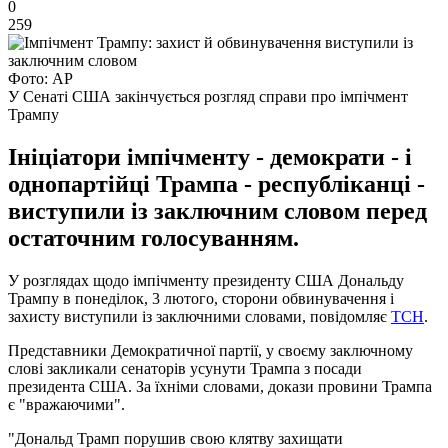
0
259
Фото: АР
У Сенаті США закінчується розгляд справи про імпічмент
Трампу
Ініціатори імпічменту - демократи - і
однопартійці Трампа - республіканці -
виступили із заключним словом перед
остаточним голосуванням.
У розглядах щодо імпічменту президенту США Дональду
Трампу в понеділок, 3 лютого, сторони обвинувачення і
захисту виступили із заключними словами, повідомляє
ТСН
.
Представники Демократичної партії, у своєму заключному
слові закликали сенаторів усунути Трампа з посади
президента США. За їхніми словами, докази провини Трампа
є "вражаючими".
"Дональд Трамп порушив свою клятву захищати