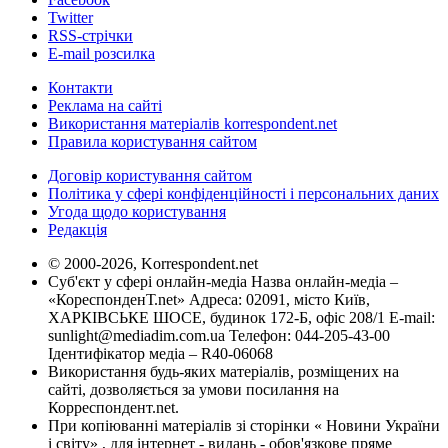
Twitter
RSS-стрічки
E-mail розсилка
Контакти
Реклама на сайті
Використання матеріалів korrespondent.net
Правила користування сайтом
Договір користування сайтом
Політика у сфері конфіденційності і персональних даних
Угода щодо користування
Редакція
© 2000-2026, Korrespondent.net
Суб'єкт у сфері онлайн-медіа Назва онлайн-медіа –
«КореспонденТ.net» Адреса: 02091, місто Київ,
ХАРКІВСЬКЕ ШОСЕ, будинок 172-Б, офіс 208/1 E-mail:
sunlight@mediadim.com.ua
Телефон: 044-205-43-00
Ідентифікатор медіа – R40-06068
Використання будь-яких матеріалів, розміщених на
сайті, дозволяється за умови посилання на
Корреспондент.net.
При копіюванні матеріалів зі сторінки « Новини України
і світу» , для інтернет - видань - обов'язкове пряме