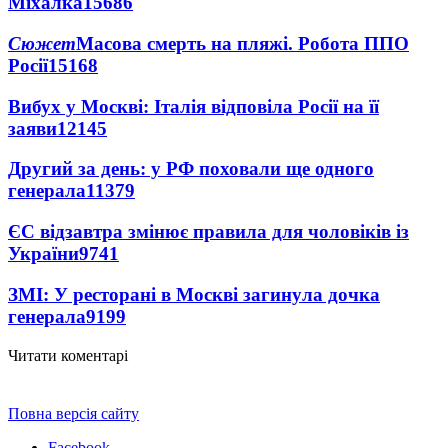
Міхалка
15686
Сюжет
Масова смерть на пляжі. Робота ППО
Росії
15168
Вибух у Москві: Італія відповіла Росії на її
заяви
12145
Другий за день: у РФ поховали ще одного
генерала
11379
ЄС відзавтра змінює правила для чоловіків із
України
9741
ЗМІ: У ресторані в Москві загинула дочка
генерала
9199
Читати коментарі
Повна версія сайту
Facebook