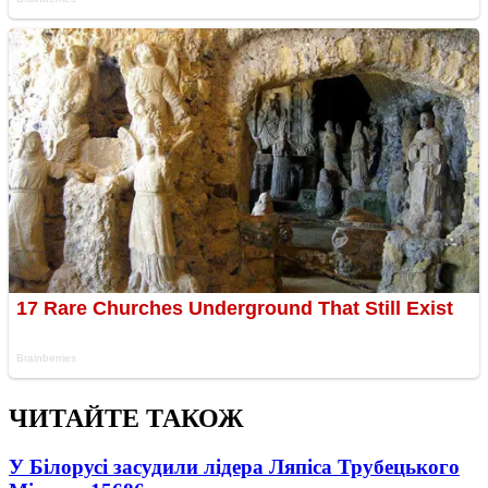
ЧИТАЙТЕ ТАКОЖ
У Білорусі засудили лідера Ляпіса Трубецького