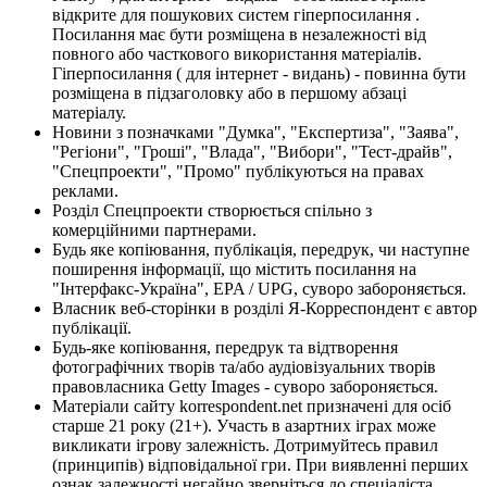
відкрите для пошукових систем гіперпосилання .
Посилання має бути розміщена в незалежності від
повного або часткового використання матеріалів.
Гіперпосилання ( для інтернет - видань) - повинна бути
розміщена в підзаголовку або в першому абзаці
матеріалу.
Новини з позначками "Думка", "Експертиза", "Заява",
"Регіони", "Гроші", "Влада", "Вибори", "Тест-драйв",
"Спецпроекти", "Промо" публікуються на правах
реклами.
Розділ Спецпроекти створюється спільно з
комерційними партнерами.
Будь яке копіювання, публікація, передрук, чи наступне
поширення інформації, що містить посилання на
"Інтерфакс-Україна", EPA / UPG, суворо забороняється.
Власник веб-сторінки в розділі Я-Корреспондент є автор
публікації.
Будь-яке копіювання, передрук та відтворення
фотографічних творів та/або аудіовізуальних творів
правовласника Getty Images - суворо забороняється.
Матеріали сайту korrespondent.net призначені для осіб
старше 21 року (21+). Участь в азартних іграх може
викликати ігрову залежність. Дотримуйтесь правил
(принципів) відповідальної гри. При виявленні перших
ознак залежності негайно зверніться до спеціаліста.