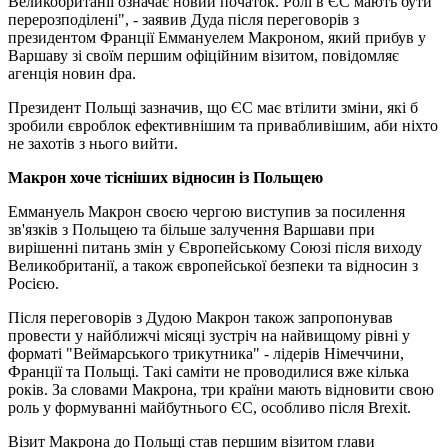
Великобританії означає новий початок. Ролі в ЄС мають бути
перерозподілені", - заявив Дуда після переговорів з
президентом Франції Еммануелем Макроном, який прибув у
Варшаву зі своїм першим офіційним візитом, повідомляє
агенція новин dpa.
Президент Польщі зазначив, що ЄС має втілити зміни, які б
зробили євроблок ефективнішим та привабливішим, аби ніхто
не захотів з нього вийти.
Макрон хоче тісніших відносин із Польщею
Еммануель Макрон своєю чергою виступив за посилення
зв'язків з Польщею та більше залучення Варшави при
вирішенні питань змін у Європейському Союзі після виходу
Великобританії, а також європейської безпеки та відносин з
Росією.
Після переговорів з Дудою Макрон також запропонував
провести у найближчі місяці зустріч на найвищому рівні у
форматі "Веймарського трикутника" - лідерів Німеччини,
Франції та Польщі. Такі саміти не проводилися вже кілька
років. За словами Макрона, три країни мають відновити свою
роль у формуванні майбутнього ЄС, особливо після Brexit.
Візит Макрона до Польщі став першим візитом глави