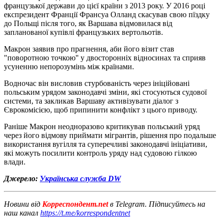
французької держави до цієї країни з 2013 року. У 2016 році
експрезидент Франції Франсуа Олланд скасував свою пїздку
до Польщі після того, як Варшава відмовилася від
запланованої купівлі французьких вертольотів.
Макрон заявив про прагнення, аби його візит став
"поворотною точкою'' у двосторонніх відносинах та сприяв
усуненню непорозумінь між країнами.
Водночас він висловив стурбованість через ініційовані
польським урядом законодавчі зміни, які стосуються судової
системи, та закликав Варшаву активізувати діалог з
Єврокомісією, щоб припинити конфлікт з цього приводу.
Раніше Макрон неодноразово критикував польський уряд
через його відмову приймати мігрантів, рішення про подальше
використання вугілля та суперечливі законодавчі ініціативи,
які можуть посилити контроль уряду над судовою гілкою
влади.
Джерело:
Українська служба DW
Новини від
Корреспондент.net
в Telegram. Підписуйтесь на
наш канал
https://t.me/korrespondentnet