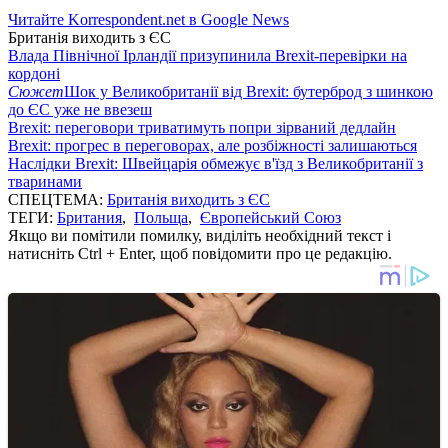
Читайте Korrespondent.net в Google News
Британія виходить з ЄС
Влада Північної Ірландії призупинила Brexit-перевірки на
кордоні
Сюжет
Шок у Великобританії від Brexit: бутерброд з шинкою
до ЄС уже не ввезеш
Brexit: переговори триватимуть попри зірваний дедлайн
Brexit: прогрес в переговорах, але розбіжності залишаються
Наслідки Brexit: Швейцарія обмежує в'їзд з Великобританії з
тваринами
СПЕЦТЕМА:
Британія виходить з ЄС
ТЕГИ:
Британия
,
Польща
,
Європейський Союз
Якщо ви помітили помилку, виділіть необхідний текст і
натисніть Ctrl + Enter, щоб повідомити про це редакцію.