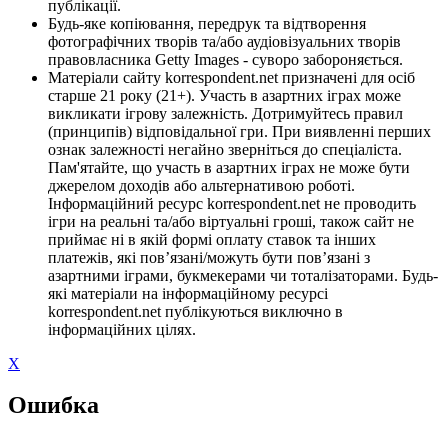
публікації.
Будь-яке копіювання, передрук та відтворення
фотографічних творів та/або аудіовізуальних творів
правовласника Getty Images - суворо забороняється.
Матеріали сайту korrespondent.net призначені для осіб
старше 21 року (21+). Участь в азартних іграх може
викликати ігрову залежність. Дотримуйтесь правил
(принципів) відповідальної гри. При виявленні перших
ознак залежності негайно зверніться до спеціаліста.
Пам'ятайте, що участь в азартних іграх не може бути
джерелом доходів або альтернативою роботі.
Інформаційний ресурс korrespondent.net не проводить
ігри на реальні та/або віртуальні гроші, також сайт не
приймає ні в якій формі оплату ставок та інших
платежів, які пов’язані/можуть бути пов’язані з
азартними іграми, букмекерами чи тоталізаторами. Будь-
які матеріали на інформаційному ресурсі
korrespondent.net публікуються виключно в
інформаційних цілях.
X
Ошибка