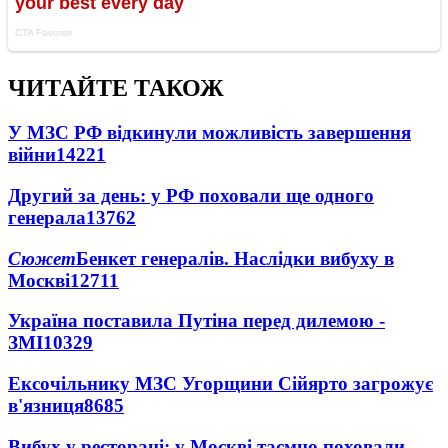
ЧИТАЙТЕ ТАКОЖ
У МЗС РФ відкинули можливість завершення
війни
14221
Другий за день: у РФ поховали ще одного
генерала
13762
Сюжет
Бенкет генералів. Наслідки вибуху в
Москві
12711
Україна поставила Путіна перед дилемою -
ЗМІ
10329
Ексочільнику МЗС Угорщини Сійярто загрожує
в'язниця
8685
Вибух у ресторані: у Москві таємно поховали