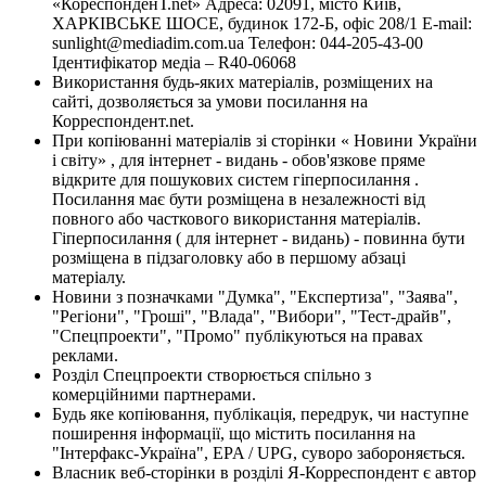
«КореспонденТ.net» Адреса: 02091, місто Київ,
ХАРКІВСЬКЕ ШОСЕ, будинок 172-Б, офіс 208/1 E-mail:
sunlight@mediadim.com.ua
Телефон: 044-205-43-00
Ідентифікатор медіа – R40-06068
Використання будь-яких матеріалів, розміщених на
сайті, дозволяється за умови посилання на
Корреспондент.net.
При копіюванні матеріалів зі сторінки « Новини України
і світу» , для інтернет - видань - обов'язкове пряме
відкрите для пошукових систем гіперпосилання .
Посилання має бути розміщена в незалежності від
повного або часткового використання матеріалів.
Гіперпосилання ( для інтернет - видань) - повинна бути
розміщена в підзаголовку або в першому абзаці
матеріалу.
Новини з позначками "Думка", "Експертиза", "Заява",
"Регіони", "Гроші", "Влада", "Вибори", "Тест-драйв",
"Спецпроекти", "Промо" публікуються на правах
реклами.
Розділ Спецпроекти створюється спільно з
комерційними партнерами.
Будь яке копіювання, публікація, передрук, чи наступне
поширення інформації, що містить посилання на
"Інтерфакс-Україна", EPA / UPG, суворо забороняється.
Власник веб-сторінки в розділі Я-Корреспондент є автор